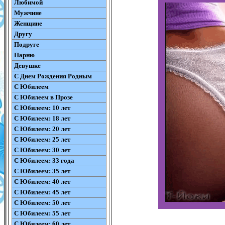
Любимой
Мужчине
Женщине
Другу
Подруге
Парню
Девушке
С Днем Рождения Родным
С Юбилеем
С Юбилеем в Прозе
С Юбилеем: 10 лет
С Юбилеем: 18 лет
С Юбилеем: 20 лет
С Юбилеем: 25 лет
С Юбилеем: 30 лет
С Юбилеем: 33 года
С Юбилеем: 35 лет
С Юбилеем: 40 лет
С Юбилеем: 45 лет
С Юбилеем: 50 лет
С Юбилеем: 55 лет
С Юбилеем: 60 лет