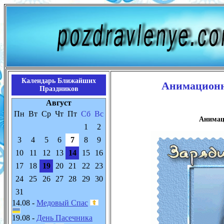
Календарь Ближайших
Анимацион
Праздников
Август
Пн
Вт
Ср
Чт
Пт
Сб
Вс
Анимац
1
2
3
4
5
6
7
8
9
10
11
12
13
14
15
16
17
18
19
20
21
22
23
24
25
26
27
28
29
30
31
14.08 -
Медовый Спас
19.08 -
День Пасечника