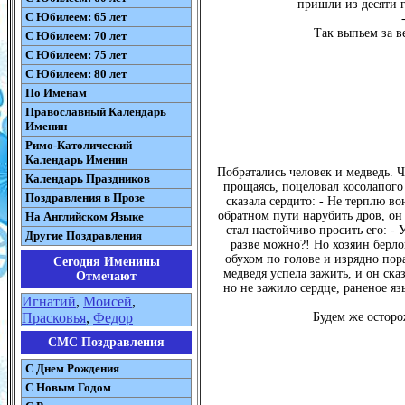
пришли из десяти г
С Юбилеем: 65 лет
Так выпьем за в
С Юбилеем: 70 лет
С Юбилеем: 75 лет
С Юбилеем: 80 лет
По Именам
Православный Календарь
Именин
Римо-Католический
Календарь Именин
Побратались человек и медведь. Ч
Календарь Праздников
прощаясь, поцеловал косолапого
Поздравления в Прозе
сказала сердито: - Не терплю в
обратном пути нарубить дров, он 
На Английском Языке
стал настойчиво просить его: - 
Другие Поздравления
разве можно?! Но хозяин берлог
обухом по голове и изрядно пора
Сегодня Именины
медведя успела зажить, и он сказ
Отмечают
но не зажило сердце, раненое я
Игнатий
,
Моисей
,
Прасковья
,
Федор
Будем же осторо
СМС Поздравления
С Днем Рождения
С Новым Годом