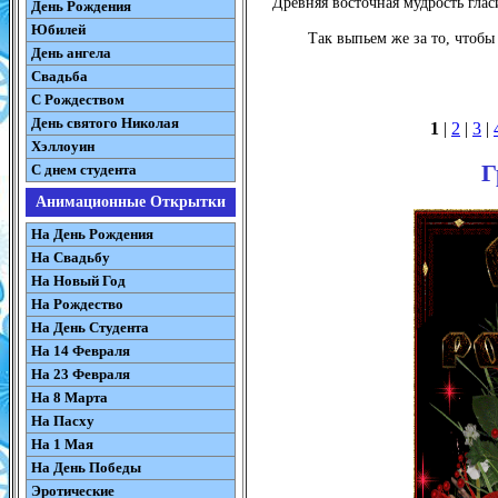
Древняя восточная мудрость гласи
День Рождения
Юбилей
Так выпьем же за то, чтобы
День ангела
Свадьба
С Рождеством
День святого Николая
1
|
2
|
3
|
Хэллоуин
Г
С днем студента
Анимационные Открытки
На День Рождения
На Свадьбу
На Новый Год
На Рождество
На День Студента
На 14 Февраля
На 23 Февраля
На 8 Марта
На Пасху
На 1 Мая
На День Победы
Эротические