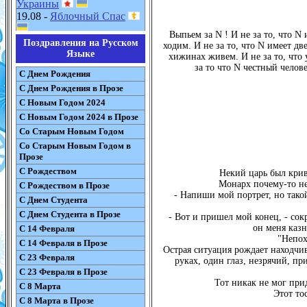
Украины
19.08 -
Яблочный Спас
Выпьем за N ! И не за то, что 
Поздравления на Русском
ходим. И не за то, что N имеет дв
Языке
хижинах живем. И не за то, что
за то что N честный челов
С Днем Рождения
С Днем Рождения в Прозе
С Новым Годом 2024
С Новым Годом 2024 в Прозе
Со Старым Новым Годом
Со Старым Новым Годом в
Прозе
С Рождеством
Некий царь был кри
Монарх почему-то не
С Рождеством в Прозе
- Напиши мой портрет, но такой
С Днем Студента
С Днем Студента в Прозе
- Вот и пришел мой конец, - со
он меня казн
С 14 Февраля
"Непох
С 14 Февраля в Прозе
Острая ситуация рождает находчив
С 23 Февраля
руках, один глаз, незрячий, пр
С 23 Февраля в Прозе
Тот никак не мог при
С 8 Марта
Этот то
С 8 Марта в Прозе