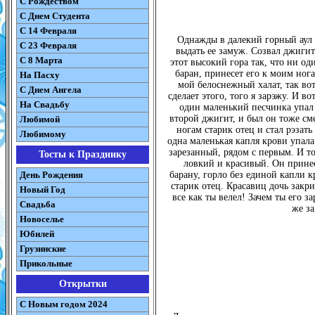
С Рождеством
C Днем Студента
С 14 Февраля
Однажды в далекий горный аул ж
С 23 Февраля
выдать ее замуж. Созвал джигито
С 8 Марта
этот высокий гора так, что ни о
баран, принесет его к моим нога
На Пасху
мой белоснежный халат, так вот
C Днем Ангела
сделает этого, того я зарэжу. И 
На Свадьбу
один маленький песчинка упал и
второй джигит, и был он тоже см
Любимой
ногам старик отец и стал рэзат
Любимому
одна маленькая капля крови упала
зарезанный, рядом с первым. И т
Тосты к Празднику
ловкий и красивый. Он принес
День Рождения
барану, горло без единой капли к
старик отец. Красавиц дочь закри
Новый Год
все как ты велел! Зачем ты его з
Свадьба
же з
Новоселье
Юбилей
Грузинские
Прикольные
Открытки
С Новым годом 2024