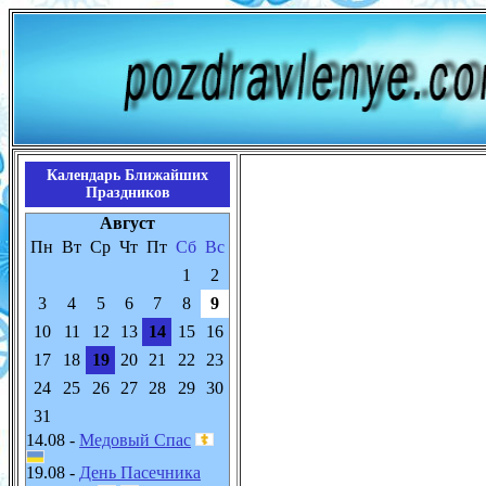
Календарь Ближайших
Праздников
Август
Пн
Вт
Ср
Чт
Пт
Сб
Вс
1
2
3
4
5
6
7
8
9
10
11
12
13
14
15
16
17
18
19
20
21
22
23
24
25
26
27
28
29
30
31
14.08 -
Медовый Спас
19.08 -
День Пасечника