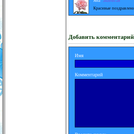
Яна
2020-01-28
Красивые поздравлени
Добавить комментарий
Имя
Комментарий