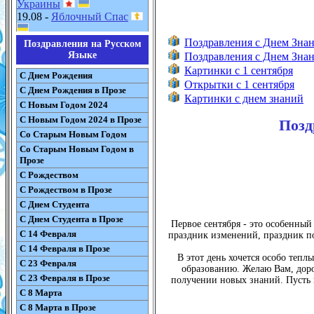
Украины
19.08 -
Яблочный Спас
Поздравления с Днем Зна
Поздравления на Русском
Языке
Поздравления с Днем Знан
Картинки с 1 сентября
С Днем Рождения
Открытки с 1 сентября
С Днем Рождения в Прозе
Картинки с днем знаний
С Новым Годом 2024
С Новым Годом 2024 в Прозе
Позд
Со Старым Новым Годом
Со Старым Новым Годом в
Прозе
С Рождеством
С Рождеством в Прозе
С Днем Студента
С Днем Студента в Прозе
Первое сентября - это особенный 
С 14 Февраля
праздник изменений, праздник по
С 14 Февраля в Прозе
В этот день хочется особо теп
С 23 Февраля
образованию. Желаю Вам, дорог
С 23 Февраля в Прозе
получении новых знаний. Пусть 
С 8 Марта
С 8 Марта в Прозе