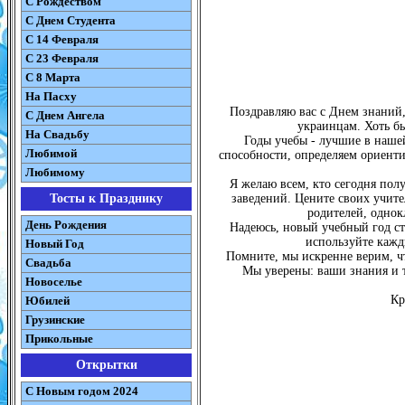
С Рождеством
C Днем Студента
С 14 Февраля
С 23 Февраля
С 8 Марта
На Пасху
Поздравляю вас с Днем знаний,
C Днем Ангела
украинцам. Хоть бы
На Свадьбу
Годы учебы - лучшие в наше
Любимой
способности, определяем ориент
Любимому
Я желаю всем, кто сегодня пол
Тосты к Празднику
заведений. Цените своих учите
родителей, однок
День Рождения
Надеюсь, новый учебный год ст
используйте кажд
Новый Год
Помните, мы искренне верим, чт
Свадьба
Мы уверены: ваши знания и т
Новоселье
Кр
Юбилей
Грузинские
Прикольные
Открытки
С Новым годом 2024