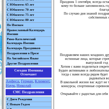
Праздник 1 сентября, всегда ост
С Юбилеем: 65 лет
кому-то больше запомнились го
С Юбилеем: 70 лет
благо
По случаю дня знаний поздрав
С Юбилеем: 75 лет
собственных 
С Юбилеем: 80 лет
По Именам
Православный Календарь
Именин
Римо-Католический
Календарь Именин
Календарь Праздников
Поздравления в Прозе
Поздравляем наших младших дру
На Английском Языке
истинные лица, которые стре
выпускной год 
Другие Поздравления
Хотим с вами поделиться секрет
Сегодня Именины
Будьте активными и любознательн
Отмечают
тогда с вами всегда рядом буде
радоваться в
Анфиса
,
Герман
,
Климент
,
В школьной жизни вас ждут не 
Наум
,
Николай
конкурсы, спортивные соревнов
СМС Поздравления
Открывайте с радостью для себ
С Днем Рождения
С Новым Годом