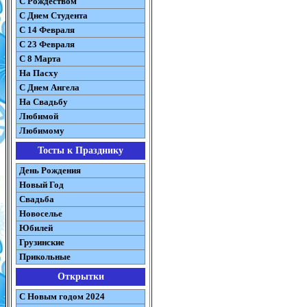
С Рождеством
C Днем Студента
С 14 Февраля
С 23 Февраля
С 8 Марта
На Пасху
C Днем Ангела
На Свадьбу
Любимой
Любимому
Тосты к Празднику
День Рождения
Новый Год
Свадьба
Новоселье
Юбилей
Грузинские
Прикольные
Открытки
С Новым годом 2024