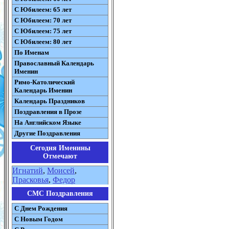
С Юбилеем: 65 лет
С Юбилеем: 70 лет
С Юбилеем: 75 лет
С Юбилеем: 80 лет
По Именам
Православный Календарь
Именин
Римо-Католический
Календарь Именин
Календарь Праздников
Поздравления в Прозе
На Английском Языке
Другие Поздравления
Сегодня Именины
Отмечают
Игнатий
,
Моисей
,
Прасковья
,
Федор
СМС Поздравления
С Днем Рождения
С Новым Годом