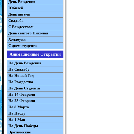
День Рождения
Юбилей
День ангела
Свадьба
С Рождеством
День святого Николая
Хэллоуин
С днем студента
Анимационные Открытки
На День Рождения
На Свадьбу
На Новый Год
На Рождество
На День Студента
На 14 Февраля
На 23 Февраля
На 8 Марта
На Пасху
На 1 Мая
На День Победы
Эротические