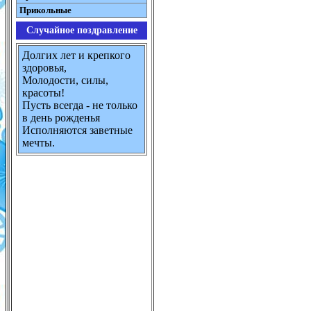
Прикольные
Случайное поздравление
Долгих лет и крепкого
здоровья,
Молодости, силы,
красоты!
Пусть всегда - не только
в день рожденья
Исполняются заветные
мечты.