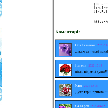
Коментарі:
Оля Ткаченко
2023-11
Дякую за чудові прив
Наталія
2022-10-14
вітаю від всієї души!!
Катя
2021-12-05
Дуже гарні привітанн
Са ха рок
2020-04-12