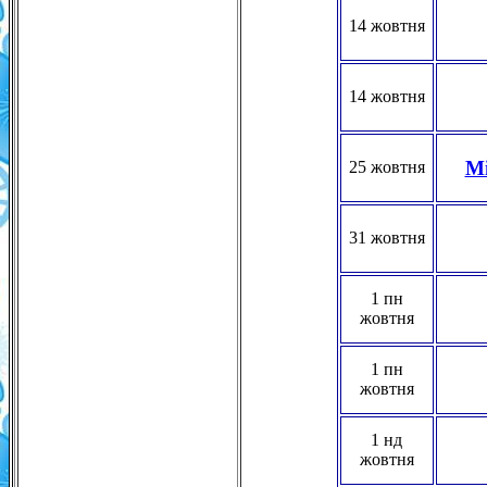
14 жовтня
14 жовтня
Мі
25 жовтня
31 жовтня
1 пн
жовтня
1 пн
жовтня
1 нд
жовтня