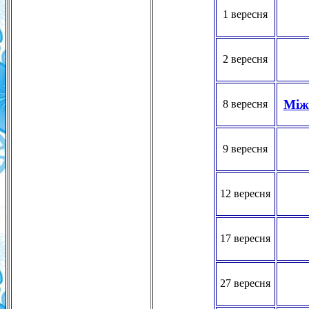
1 вересня
2 вересня
Між
8 вересня
9 вересня
12 вересня
17 вересня
27 вересня