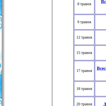
Вс
8 травня
9 травня
12 травня
15 травня
Всес
17 травня
18 травня
Д
20 травня