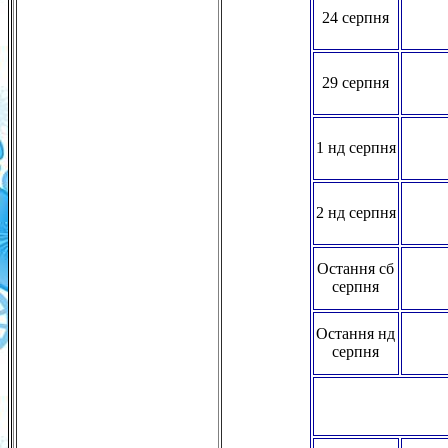
24 серпня
29 серпня
1 нд серпня
2 нд серпня
Остання сб
серпня
Остання нд
серпня