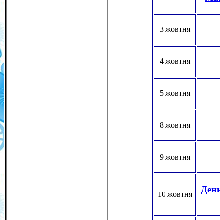
3 жовтня
4 жовтня
5 жовтня
8 жовтня
9 жовтня
День
10 жовтня