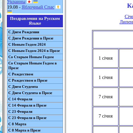
Украины
К
19.08 -
Яблочный Спас
Січ
Поздравления на Русском
Липен
Языке
С Днем Рождения
С Днем Рождения в Прозе
С Новым Годом 2024
С Новым Годом 2024 в Прозе
Со Старым Новым Годом
1 січня
Со Старым Новым Годом в
Прозе
С Рождеством
1 січня
С Рождеством в Прозе
С Днем Студента
С Днем Студента в Прозе
7 січня
С 14 Февраля
С 14 Февраля в Прозе
С 23 Февраля
7 січня
С 23 Февраля в Прозе
С 8 Марта
С 8 Марта в Прозе