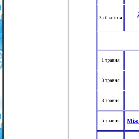
3 сб квітня
1 травня
3 травня
3 травня
Міжн
5 травня