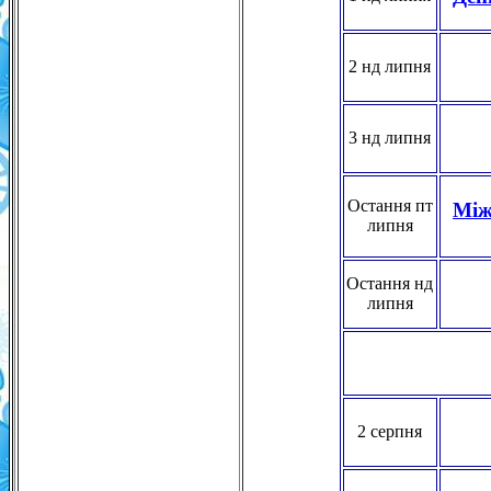
2 нд липня
3 нд липня
Остання пт
Між
липня
Остання нд
липня
2 серпня