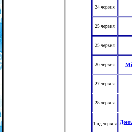
24 червня
25 червня
25 червня
Мі
26 червня
27 червня
28 червня
День
1 нд червня