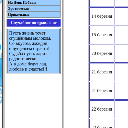
На День Победы
Эротические
Прикольные
14 березня
Случайное поздравление
Пусть жизнь течет
15 березня
сгущённым молоком,
Со вкусом, жаждой,
ощущеньем страсти!
20 березня
Судьба пусть дарит
радости легко,
А в доме будут лад,
любовь и счастье!!!
21 березня
21 березня
22 березня
22 березня