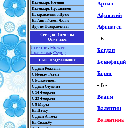
Календарь Именин
Архип
Календарь Праздников
Афанасий
Поздравления в Прозе
На Английском Языке
Афинаген
Другие Поздравления
Сегодня Именины
- Б -
Отмечают
Игнатий
,
Моисей
,
Богдан
Прасковья
,
Федор
СМС Поздравления
Бонифаций
С Днем Рождения
Борис
С Новым Годом
С Рождеством
- В -
C Днем Студента
С 14 Февраля
Вадим
С 23 Февраля
С 8 Марта
Валентин
На Пасху
C Днем Ангела
Валентина
На Свадьбу