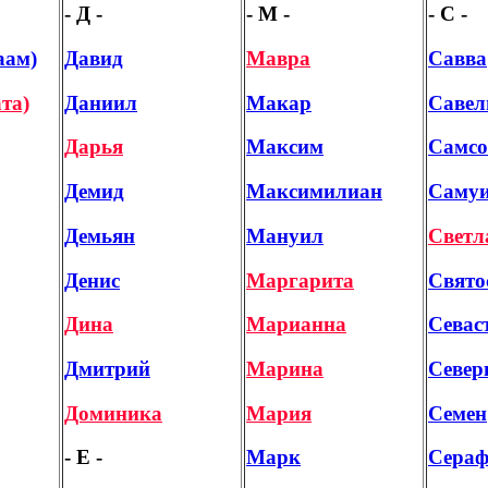
- Д -
- М -
- С -
аам)
Давид
Мавра
Савва
та)
Даниил
Макар
Савел
Дарья
Максим
Самсо
Демид
Максимилиан
Саму
Демьян
Мануил
Светл
Денис
Маргарита
Свято
Дина
Марианна
Севас
Дмитрий
Марина
Север
Доминика
Мария
Семен
- Е -
Марк
Сера