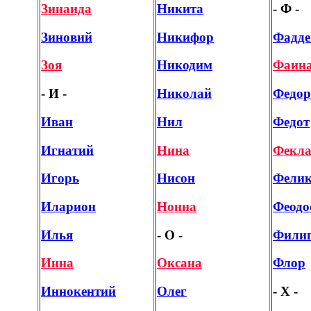
Зинаида
Никита
- Ф -
Зиновий
Никифор
Фадде
Зоя
Никодим
Фаин
- И -
Николай
Федор
Иван
Нил
Федот
Игнатий
Нина
Фекл
Игорь
Нисон
Фелик
Иларион
Нонна
Феодо
Илья
- О -
Фили
Инна
Оксана
Флор
Иннокентий
Олег
- Х -