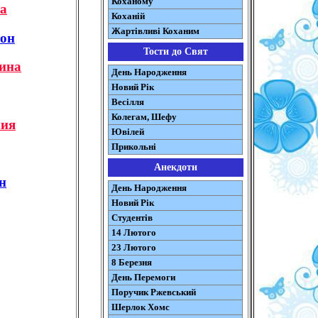
Коханому
а
Коханій
Жартівливі Коханим
он
Тости до Свят
ина
День Народження
Новий Рік
Весілля
Колегам, Шефу
ия
Ювілей
Прикольні
Анекдоти
н
День Народження
Новий Рік
Студентів
14 Лютого
23 Лютого
8 Березня
День Перемоги
Поручик Ржевський
Шерлок Хомс