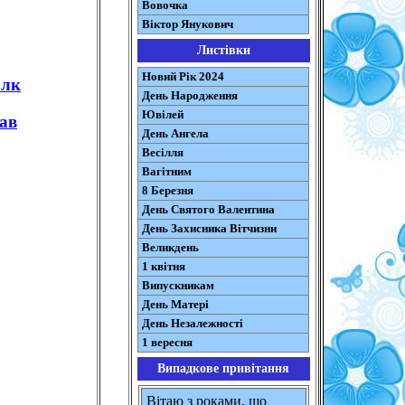
Вовочка
Віктор Янукович
Листівки
Новий Рік 2024
олк
День Народження
Ювілей
ав
День Ангела
Весілля
Вагітним
8 Березня
День Святого Валентина
День Захисника Вітчизни
Великдень
1 квітня
Випускникам
День Матері
День Незалежності
1 вересня
Випадкове привітання
Вітаю з роками, що