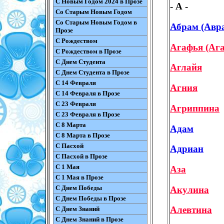
С Новым Годом 2024 в Прозе
- А -
Со Старым Новым Годом
Со Старым Новым Годом в
Абрам (Авр
Прозе
С Рождеством
Агафья (Ага
С Рождеством в Прозе
С Днем Студента
Аглайя
С Днем Студента в Прозе
С 14 Февраля
Агния
С 14 Февраля в Прозе
С 23 Февраля
Агриппина
С 23 Февраля в Прозе
С 8 Марта
Адам
С 8 Марта в Прозе
С Пасхой
Адриан
С Пасхой в Прозе
С 1 Мая
Аза
С 1 Мая в Прозе
С Днем Победы
Акулина
С Днем Победы в Прозе
Алевтина
С Днем Знаний
С Днем Знаний в Прозе