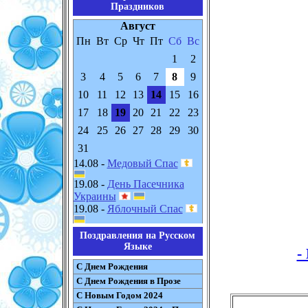
Праздников
Август
Пн
Вт
Ср
Чт
Пт
Сб
Вс
1
2
3
4
5
6
7
8
9
10
11
12
13
14
15
16
17
18
19
20
21
22
23
24
25
26
27
28
29
30
31
14.08 -
Медовый Спас
19.08 -
День Пасечника
Украины
19.08 -
Яблочный Спас
Поздравления на Русском
Языке
-
С Днем Рождения
С Днем Рождения в Прозе
С Новым Годом 2024