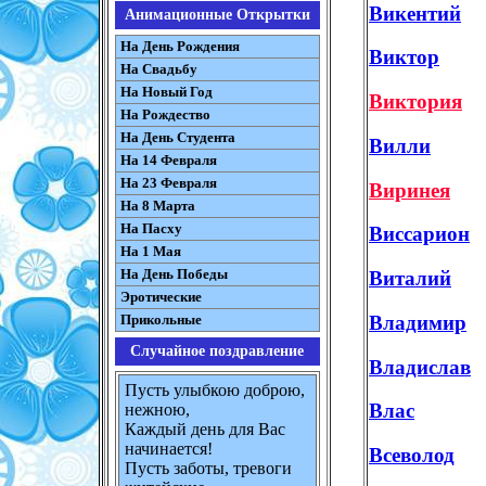
Викентий
Анимационные Открытки
На День Рождения
Виктор
На Свадьбу
На Новый Год
Виктория
На Рождество
На День Студента
Вилли
На 14 Февраля
На 23 Февраля
Виринея
На 8 Марта
На Пасху
Виссарион
На 1 Мая
На День Победы
Виталий
Эротические
Владимир
Прикольные
Случайное поздравление
Владислав
Пусть улыбкою доброю,
Влас
нежною,
Каждый день для Вас
начинается!
Всеволод
Пусть заботы, тревоги