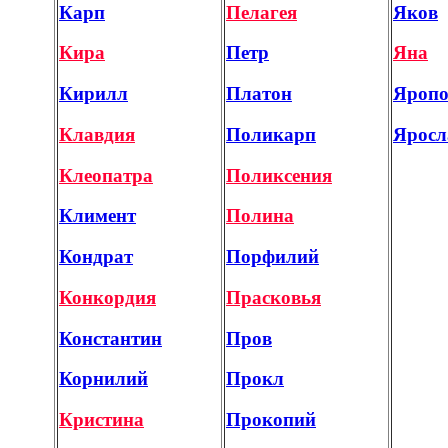
Карп
Пелагея
Яков
Кира
Петр
Яна
Кирилл
Платон
Яроп
Клавдия
Поликарп
Яросл
Клеопатра
Поликсения
Климент
Полина
Кондрат
Порфилий
Конкордия
Прасковья
Константин
Пров
Корнилий
Прокл
Кристина
Прокопий