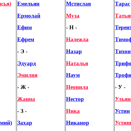
сья)
Емельян
Мстислав
Тарас
Ермолай
Муза
Татья
Ефим
- Н -
Терен
Ефрем
Надежда
Тимо
- Э -
Назар
Тихон
Эдуард
Наталья
Триф
Эмилия
Наум
Троф
- Ж -
Неонила
- У -
Жанна
Нестор
Ульян
- З -
Ника
Устин
емий)
Захар
Никанор
Устин