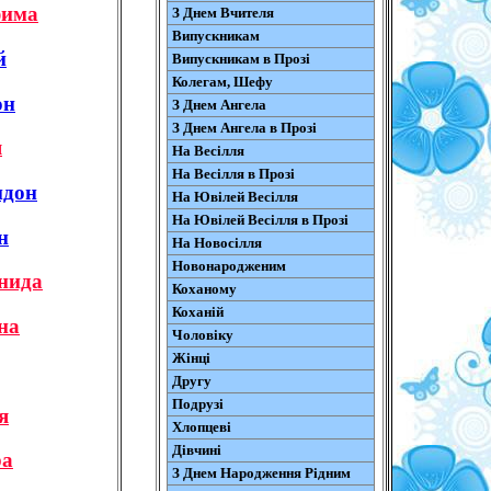
фима
З Днем Вчителя
Випускникам
й
Випускникам в Прозі
Колегам, Шефу
он
З Днем Ангела
З Днем Ангела в Прозі
я
На Весілля
На Весілля в Прозі
идон
На Ювілей Весілля
На Ювілей Весілля в Прозі
н
На Новосілля
Новонародженим
нида
Коханому
Коханій
на
Чоловіку
Жінці
Другу
Подрузі
я
Хлопцеві
Дівчині
ра
З Днем Народження Рідним