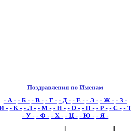
Поздравления по Именам
- А -
- Б -
- В -
- Г -
- Д -
- Е -
- Э -
- Ж -
- З -
 И -
- К -
- Л -
- М -
- Н -
- О -
- П -
- Р -
- С -
- Т
- У -
- Ф -
- Х -
- Ц -
- Ю -
- Я -