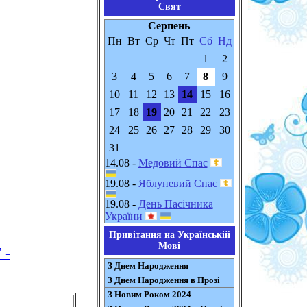
Свят
Серпень
Пн
Вт
Ср
Чт
Пт
Сб
Нд
1
2
3
4
5
6
7
8
9
10
11
12
13
14
15
16
17
18
19
20
21
22
23
24
25
26
27
28
29
30
31
14.08 -
Медовий Спас
19.08 -
Яблуневий Спас
19.08 -
День Пасічника
України
Привітання на Українській
Мові
 -
З Днем Народження
З Днем Народження в Прозі
З Новим Роком 2024