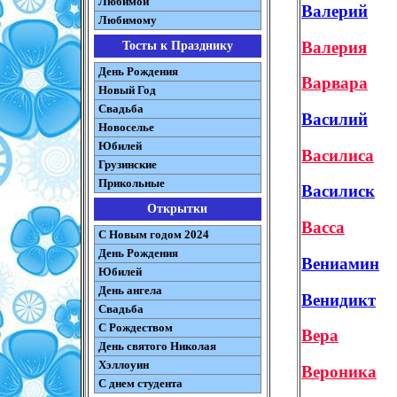
Любимой
Валерий
Любимому
Валерия
Тосты к Празднику
День Рождения
Варвара
Новый Год
Свадьба
Василий
Новоселье
Юбилей
Василиса
Грузинские
Прикольные
Василиск
Открытки
Васса
С Новым годом 2024
День Рождения
Вениамин
Юбилей
День ангела
Венидикт
Свадьба
С Рождеством
Вера
День святого Николая
Хэллоуин
Вероника
С днем студента