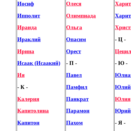
Иосиф
Олеся
Харит
Ипполит
Олимпиада
Харит
Ираида
Ольга
Христ
Ираклий
Опасим
- Ц -
Ирина
Орест
Цецил
Исаак (Исаакий)
- П -
- Ю -
Ия
Павел
Юлиа
- К -
Памфил
Юлий
Калерия
Панкрат
Юлия
Капитолина
Парамон
Юрий
Капитон
Пахом
- Я -