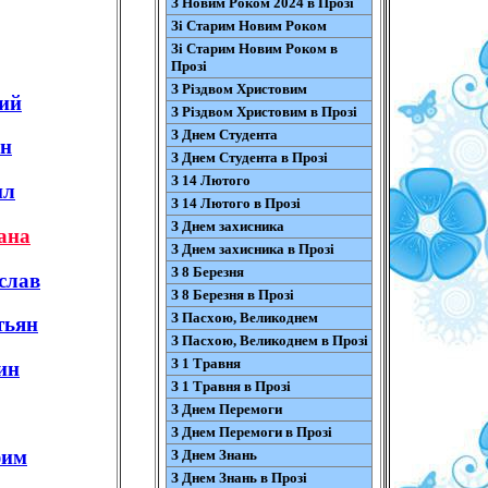
З Новим Роком 2024 в Прозі
Зі Старим Новим Роком
Зі Старим Новим Роком в
Прозі
З Різдвом Христовим
ий
З Різдвом Христовим в Прозі
З Днем Студента
н
З Днем Студента в Прозі
З 14 Лютого
ил
З 14 Лютого в Прозі
З Днем захисника
ана
З Днем захисника в Прозі
З 8 Березня
слав
З 8 Березня в Прозі
З Пасхою, Великоднем
тьян
З Пасхою, Великоднем в Прозі
З 1 Травня
ин
З 1 Травня в Прозі
З Днем Перемоги
З Днем Перемоги в Прозі
фим
З Днем Знань
З Днем Знань в Прозі