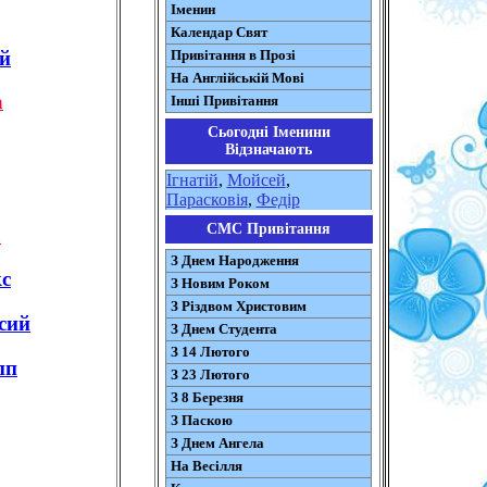
Іменин
Календар Свят
й
Привітання в Прозі
На Англійській Мові
а
Інші Привітання
Сьогодні Іменини
Відзначають
Ігнатій
,
Мойсей
,
Парасковія
,
Федір
СМС Привітання
а
З Днем Народження
с
З Новим Роком
З Різдвом Христовим
сий
З Днем Студента
З 14 Лютого
пп
З 23 Лютого
З 8 Березня
З Паскою
З Днем Ангела
На Весілля