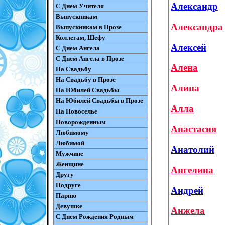
Александр
С Днем Учителя
Выпускникам
Александра
Выпускникам в Прозе
Коллегам, Шефу
Алексей
С Днем Ангела
С Днем Ангела в Прозе
Алена
На Свадьбу
На Свадьбу в Прозе
Алина
На Юбилей Свадьбы
На Юбилей Свадьбы в Прозе
Алла
На Новоселье
Новорожденным
Анастасия
Любимому
Любимой
Анатолий
Мужчине
Женщине
Ангелина
Другу
Подруге
Андрей
Парню
Девушке
Анжела
С Днем Рождения Родным