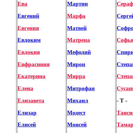
Ева
Мартин
Сера
Евгений
Марфа
Серге
Евгения
Матвей
Софр
Евдоким
Матрена
Софь
Евдокия
Мефодий
Спир
Евфрасиния
Мирон
Степа
Екатерина
Мирра
Степа
Елена
Митрофан
Сусан
Елизавета
Михаил
- Т -
Елизар
Модест
Таиси
Елисей
Моисей
Тама