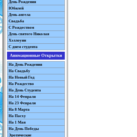
День Рождения
Юбилей
День ангела
Свадьба
С Рождеством
День святого Николая
Хэллоуин
С днем студента
Анимационные Открытки
На День Рождения
На Свадьбу
На Новый Год
На Рождество
На День Студента
На 14 Февраля
На 23 Февраля
На 8 Марта
На Пасху
На 1 Мая
На День Победы
Эротические