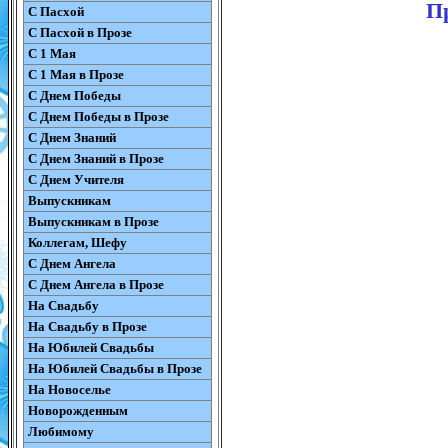
Пр
С Пасхой
С Пасхой в Прозе
С 1 Мая
С 1 Мая в Прозе
С Днем Победы
С Днем Победы в Прозе
С Днем Знаний
С Днем Знаний в Прозе
С Днем Учителя
Выпускникам
Выпускникам в Прозе
Коллегам, Шефу
С Днем Ангела
С Днем Ангела в Прозе
На Свадьбу
На Свадьбу в Прозе
На Юбилей Свадьбы
На Юбилей Свадьбы в Прозе
На Новоселье
Новорожденным
Любимому