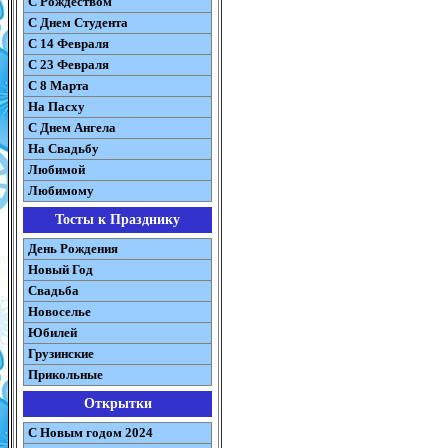
С Рождеством
C Днем Студента
С 14 Февраля
С 23 Февраля
С 8 Марта
На Пасху
C Днем Ангела
На Свадьбу
Любимой
Любимому
Тосты к Празднику
День Рождения
Новый Год
Свадьба
Новоселье
Юбилей
Грузинские
Прикольные
Открытки
С Новым годом 2024