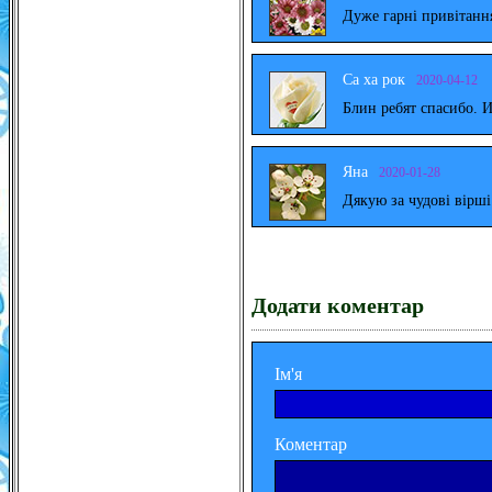
Дуже гарні привітанн
Са ха рок
2020-04-12
Блин ребят спасибо. 
Яна
2020-01-28
Дякую за чудові вірш
Додати коментар
Ім'я
Коментар