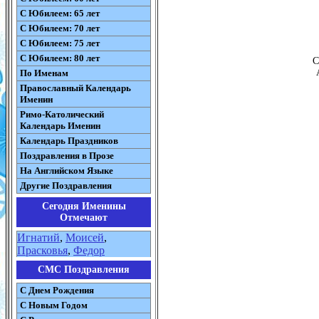
С Юбилеем: 65 лет
С Юбилеем: 70 лет
С Юбилеем: 75 лет
С Юбилеем: 80 лет
С
По Именам
Православный Календарь
Именин
Римо-Католический
Календарь Именин
Календарь Праздников
Поздравления в Прозе
На Английском Языке
Другие Поздравления
Сегодня Именины
Отмечают
Игнатий
,
Моисей
,
Прасковья
,
Федор
СМС Поздравления
С Днем Рождения
С Новым Годом