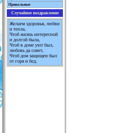
Прикольные
Случайное поздравление
Желаем здоровья, любви
и тепла,
Чтоб жизнь интересной
и долгой была,
Чтоб в доме уют был,
любовь да совет,
Чтоб дом защищен был
от горя и бед.