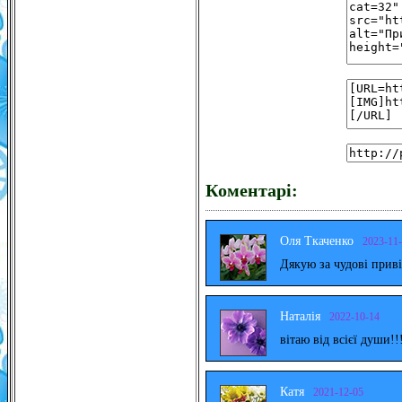
Коментарі:
Оля Ткаченко
2023-11
Дякую за чудові прив
Наталія
2022-10-14
вітаю від всієї души!!
Катя
2021-12-05