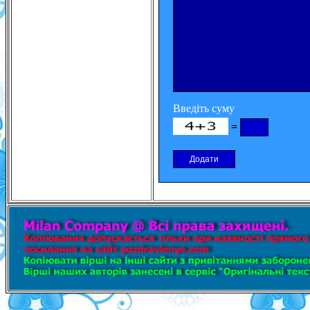
Введіть суму
=