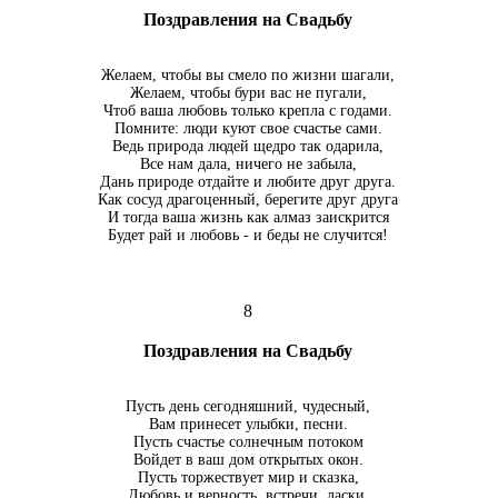
Поздравления на Свадьбу
Желаем, чтобы вы смело по жизни шагали,
Желаем, чтобы бури вас не пугали,
Чтоб ваша любовь только крепла с годами.
Помните: люди куют свое счастье сами.
Ведь природа людей щедро так одарила,
Все нам дала, ничего не забыла,
Дань природе отдайте и любите друг друга.
Как сосуд драгоценный, берегите друг друга
И тогда ваша жизнь как алмаз заискрится
Будет рай и любовь - и беды не случится!
8
Поздравления на Свадьбу
Пусть день сегодняшний, чудесный,
Вам принесет улыбки, песни.
Пусть счастье солнечным потоком
Войдет в ваш дом открытых окон.
Пусть торжествует мир и сказка,
Любовь и верность, встречи, ласки.