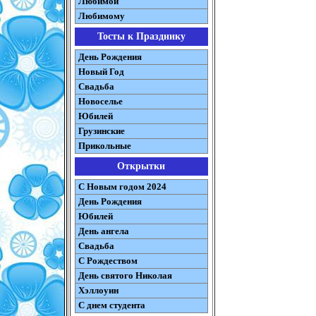
Любимой
Любимому
Тосты к Празднику
День Рождения
Новый Год
Свадьба
Новоселье
Юбилей
Грузинские
Прикольные
Открытки
С Новым годом 2024
День Рождения
Юбилей
День ангела
Свадьба
С Рождеством
День святого Николая
Хэллоуин
С днем студента