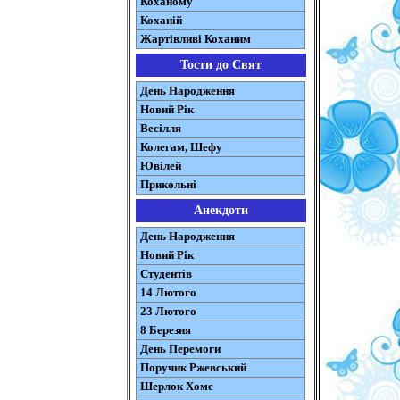
Коханому
Коханій
Жартівливі Коханим
Тости до Свят
День Народження
Новий Рік
Весілля
Колегам, Шефу
Ювілей
Прикольні
Анекдоти
День Народження
Новий Рік
Студентів
14 Лютого
23 Лютого
8 Березня
День Перемоги
Поручик Ржевський
Шерлок Хомс