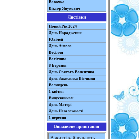
Вовочка
Віктор Янукович
Листівки
Новий Рік 2024
День Народження
Ювілей
День Ангела
Весілля
Вагітним
8 Березня
День Святого Валентина
День Захисника Вітчизни
Великдень
1 квітня
Випускникам
День Матері
День Незалежності
1 вересня
Випадкове привітання
В житті хай лунають