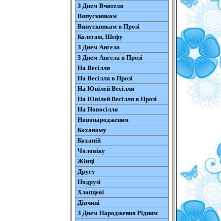
З Днем Вчителя
Випускникам
Випускникам в Прозі
Колегам, Шефу
З Днем Ангела
З Днем Ангела в Прозі
На Весілля
На Весілля в Прозі
На Ювілей Весілля
На Ювілей Весілля в Прозі
На Новосілля
Новонародженим
Коханому
Коханій
Чоловіку
Жінці
Другу
Подрузі
Хлопцеві
Дівчині
З Днем Народження Рідним