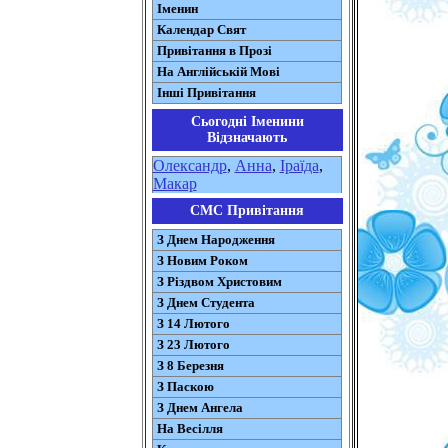
Іменин
Календар Свят
Привітання в Прозі
На Англійській Мові
Інші Привітання
Сьогодні Іменини
Відзначають
Олександр
,
Анна
,
Іраїда
,
Макар
СМС Привітання
З Днем Народження
З Новим Роком
З Різдвом Христовим
З Днем Студента
З 14 Лютого
З 23 Лютого
З 8 Березня
З Паскою
З Днем Ангела
На Весілля