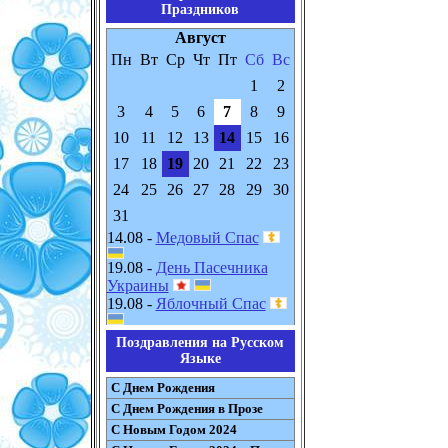
Праздников
Август
Пн
Вт
Ср
Чт
Пт
Сб
Вс
1
2
3
4
5
6
7
8
9
10
11
12
13
14
15
16
17
18
19
20
21
22
23
24
25
26
27
28
29
30
31
14.08 -
Медовый Спас
19.08 -
День Пасечника
Украины
19.08 -
Яблочный Спас
Поздравления на Русском
Языке
С Днем Рождения
С Днем Рождения в Прозе
С Новым Годом 2024