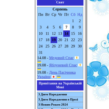
Свят
Серпень
Пн
Вт
Ср
Чт
Пт
Сб
Нд
1
2
3
4
5
6
7
8
9
10
11
12
13
14
15
16
17
18
19
20
21
22
23
24
25
26
27
28
29
30
31
14.08 -
Медовий Спас
19.08 -
Яблуневий Спас
19.08 -
День Пасічника
України
Привітання на Українській
Мові
З Днем Народження
З Днем Народження в Прозі
З Новим Роком 2024