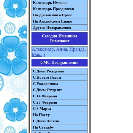
Календарь Именин
Календарь Праздников
Поздравления в Прозе
На Английском Языке
Другие Поздравления
Сегодня Именины
Отмечают
Александр
,
Анна
,
Ираида
,
Макар
СМС Поздравления
С Днем Рождения
С Новым Годом
С Рождеством
C Днем Студента
С 14 Февраля
С 23 Февраля
С 8 Марта
На Пасху
C Днем Ангела
На Свадьбу