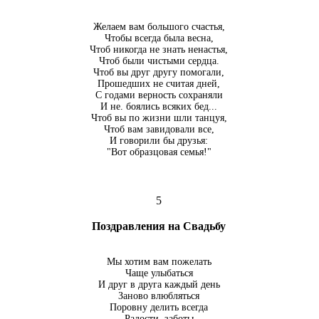
Желаем вам большого счастья,
Чтобы всегда была весна,
Чтоб никогда не знать ненастья,
Чтоб были чистыми сердца.
Чтоб вы друг другу помогали,
Прошедших не считая дней,
С годами верность сохраняли
И не. боялись всяких бед...
Чтоб вы по жизни шли танцуя,
Чтоб вам завидовали все,
И говорили бы друзья:
"Вот образцовая семья!"
5
Поздравления на Свадьбу
Мы хотим вам пожелать
Чаще улыбаться
И друг в друга каждый день
Заново влюбляться
Поровну делить всегда
Радости, заботы