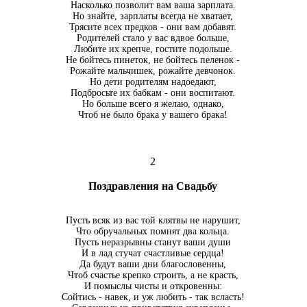
Насколько позволит вам ваша зарплата.
Но знайте, зарплаты всегда не хватает,
Трясите всех предков - они вам добавят.
Родителей стало у вас вдвое больше,
Любите их крепче, гостите подольше.
Не бойтесь пинеток, не бойтесь пеленок -
Рожайте мальчишек, рожайте девчонок.
Но дети родителям надоедают,
Подбросьте их бабкам - они воспитают.
Но больше всего я желаю, однако,
Чтоб не было брака у вашего брака!
2
Поздравления на Свадьбу
Пусть всяк из вас той клятвы не нарушит,
Что обручальных помнят два кольца.
Пусть неразрывны станут ваши души
И в лад стучат счастливые сердца!
Да будут ваши дни благословенны,
Чтоб счастье крепко строить, а не красть,
И помыслы чисты и откровенны:
Сойтись - навек, и уж любить - так всласть!