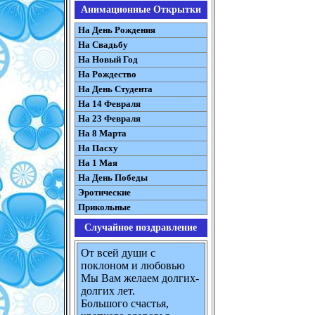
Анимационные Открытки
На День Рождения
На Свадьбу
На Новый Год
На Рождество
На День Студента
На 14 Февраля
На 23 Февраля
На 8 Марта
На Пасху
На 1 Мая
На День Победы
Эротические
Прикольные
Случайное поздравление
От всей души с
поклоном и любовью
Мы Вам желаем долгих-
долгих лет.
Большого счастья,