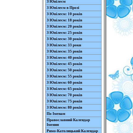
З Ювілеєм
З Ювілеєм в Прозі
З Ювілеєм: 10 років
З Ювілеєм: 18 років
З Ювілеєм: 20 років
З Ювілеєм: 25 років
З Ювілеєм: 30 років
З Ювілеєм: 33 роки
З Ювілеєм: 35 років
З Ювілеєм: 40 років
З Ювілеєм: 45 років
З Ювілеєм: 50 років
З Ювілеєм: 55 років
З Ювілеєм: 60 років
З Ювілеєм: 65 років
З Ювілеєм: 70 років
З Ювілеєм: 75 років
З Ювілеєм: 80 років
По Іменам
Православний Календар
Іменин
Римо-Католицький Календар