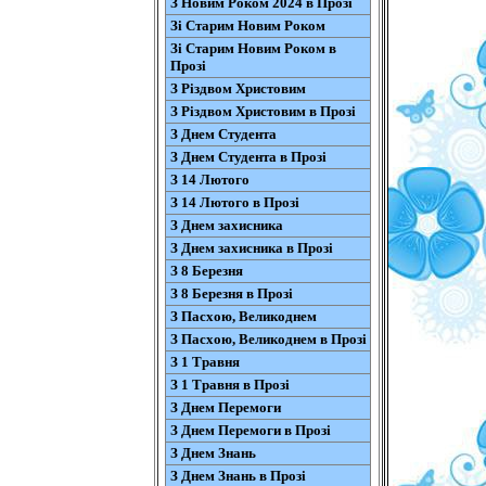
З Новим Роком 2024 в Прозі
Зі Старим Новим Роком
Зі Старим Новим Роком в
Прозі
З Різдвом Христовим
З Різдвом Христовим в Прозі
З Днем Студента
З Днем Студента в Прозі
З 14 Лютого
З 14 Лютого в Прозі
З Днем захисника
З Днем захисника в Прозі
З 8 Березня
З 8 Березня в Прозі
З Пасхою, Великоднем
З Пасхою, Великоднем в Прозі
З 1 Травня
З 1 Травня в Прозі
З Днем Перемоги
З Днем Перемоги в Прозі
З Днем Знань
З Днем Знань в Прозі