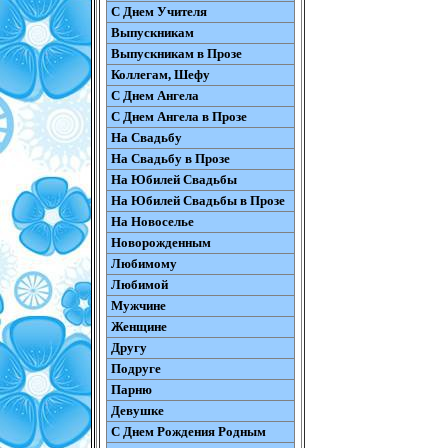
С Днем Учителя
Выпускникам
Выпускникам в Прозе
Коллегам, Шефу
С Днем Ангела
С Днем Ангела в Прозе
На Свадьбу
На Свадьбу в Прозе
На Юбилей Свадьбы
На Юбилей Свадьбы в Прозе
На Новоселье
Новорожденным
Любимому
Любимой
Мужчине
Женщине
Другу
Подруге
Парню
Девушке
С Днем Рождения Родным