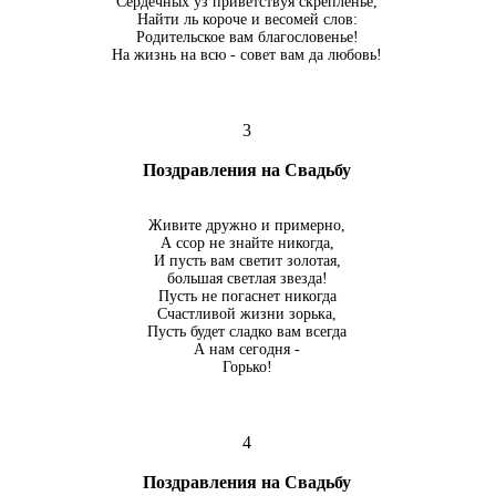
Сердечных уз приветствуя скрепленье,
Найти ль короче и весомей слов:
Родительское вам благословенье!
На жизнь на всю - совет вам да любовь!
3
Поздравления на Свадьбу
Живите дружно и примерно,
А ссор не знайте никогда,
И пусть вам светит золотая,
большая светлая звезда!
Пусть не погаснет никогда
Счастливой жизни зорька,
Пусть будет сладко вам всегда
А нам сегодня -
Горько!
4
Поздравления на Свадьбу