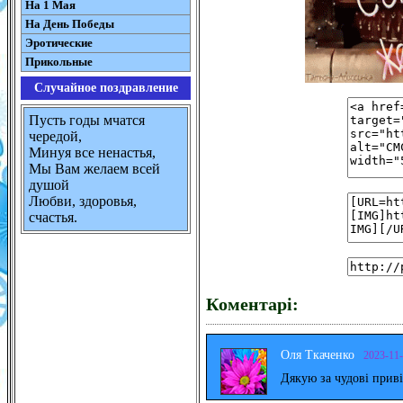
На 1 Мая
На День Победы
Эротические
Прикольные
Случайное поздравление
Пусть годы мчатся
чередой,
Минуя все ненастья,
Мы Вам желаем всей
душой
Любви, здоровья,
счастья.
Коментарі:
Оля Ткаченко
2023-11
Дякую за чудові прив