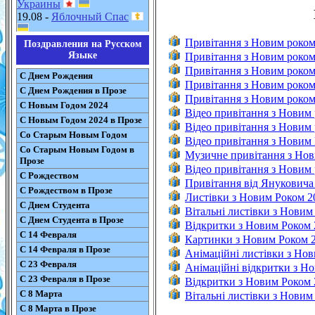
Украины
19.08 -
Яблочный Спас
Привітання з Новим роком
Поздравления на Русском
Языке
Привітання з Новим роком
Привітання з Новим роком
С Днем Рождения
Привітання з Новим роком
С Днем Рождения в Прозе
Привітання з Новим роком 
С Новым Годом 2024
Відео привітання з Новим
С Новым Годом 2024 в Прозе
Відео привітання з Новим
Со Старым Новым Годом
Відео привітання з Новим 
Со Старым Новым Годом в
Музичне привітання з Нов
Прозе
Відео привітання з Новим
С Рождеством
Привітання від Януковича
С Рождеством в Прозе
Листівки з Новим Роком 2
С Днем Студента
Вітальні листівки з Новим
С Днем Студента в Прозе
Відкритки з Новим Роком 
С 14 Февраля
Картинки з Новим Роком 
С 14 Февраля в Прозе
Анімаційні листівки з Но
С 23 Февраля
Анімаційні відкритки з Н
С 23 Февраля в Прозе
Відкритки з Новим Роком 
С 8 Марта
Вітальні листівки з Новим
С 8 Марта в Прозе