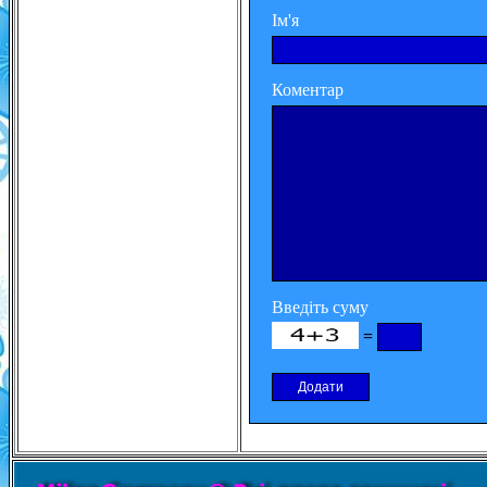
Ім'я
Коментар
Введіть суму
=