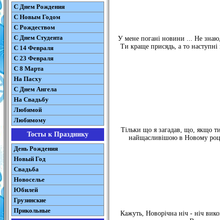
С Днем Рождения
С Новым Годом
С Рождеством
C Днем Студента
У мене погані новини ... Не знаю,
Ти краще присядь, а то наступн
С 14 Февраля
С 23 Февраля
С 8 Марта
На Пасху
C Днем Ангела
На Свадьбу
Любимой
Любимому
Тільки що я загадав, що, якщо 
Тосты к Празднику
найщасливішою в Новому році! 
День Рождения
Новый Год
Свадьба
Новоселье
Юбилей
Грузинские
Прикольные
Кажуть, Новорічна ніч - ніч вик