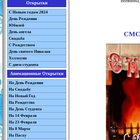
Впевнена,
Открытки
С Новым годом 2024
День Рождения
Юбилей
День ангела
СМС 
Свадьба
С Рождеством
День святого Николая
Хэллоуин
С днем студента
Анимационные Открытки
На День Рождения
На Свадьбу
На Новый Год
На Рождество
На День Студента
На 14 Февраля
На 23 Февраля
На 8 Марта
На Пасху