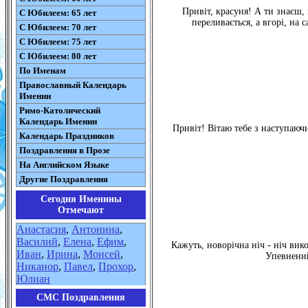
Привіт, красуня! А ти знаєш,
С Юбилеем: 65 лет
переливається, а вгорі, на 
С Юбилеем: 70 лет
С Юбилеем: 75 лет
С Юбилеем: 80 лет
По Именам
Православный Календарь
Именин
Римо-Католический
Календарь Именин
Привіт! Вітаю тебе з наступаюч
Календарь Праздников
Поздравления в Прозе
На Английском Языке
Другие Поздравления
Сегодня Именины
Отмечают
Анастасия
,
Антонина
,
Василий
,
Елена
,
Ефим
,
Кажуть, новорічна ніч - ніч вик
Иван
,
Ирина
,
Моисей
,
Упевнений
Никанор
,
Павел
,
Прохор
,
Юлиан
СМС Поздравления