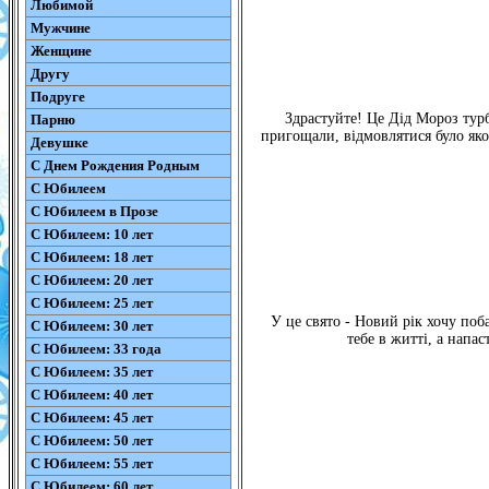
Любимой
Мужчине
Женщине
Другу
Подруге
Здрастуйте! Це Дід Мороз турб
Парню
пригощали, відмовлятися було яко
Девушке
С Днем Рождения Родным
С Юбилеем
С Юбилеем в Прозе
С Юбилеем: 10 лет
С Юбилеем: 18 лет
С Юбилеем: 20 лет
С Юбилеем: 25 лет
У це свято - Новий рік хочу поб
С Юбилеем: 30 лет
тебе в житті, а напас
С Юбилеем: 33 года
С Юбилеем: 35 лет
С Юбилеем: 40 лет
С Юбилеем: 45 лет
С Юбилеем: 50 лет
С Юбилеем: 55 лет
С Юбилеем: 60 лет