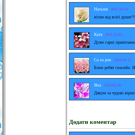
Наталія
2022-10-14
вітаю від всієї души!!
Катя
2021-12-05
Дуже гарні привітанн
Са ха рок
2020-04-12
Блин ребят спасибо. 
Яна
2020-01-28
Дякую за чудові вірш
Додати коментар