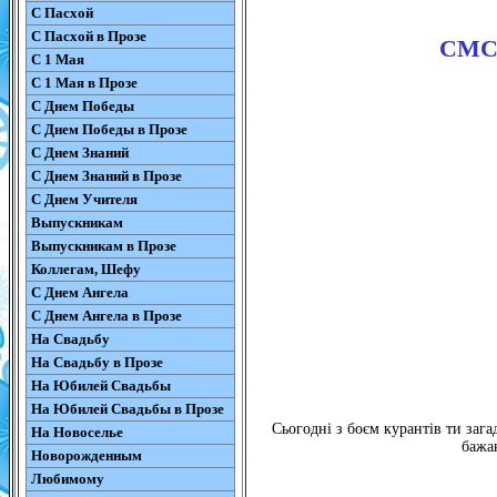
С Пасхой
С Пасхой в Прозе
СМС 
С 1 Мая
С 1 Мая в Прозе
С Днем Победы
С Днем Победы в Прозе
С Днем Знаний
С Днем Знаний в Прозе
С Днем Учителя
Выпускникам
Выпускникам в Прозе
Коллегам, Шефу
С Днем Ангела
С Днем Ангела в Прозе
На Свадьбу
На Свадьбу в Прозе
На Юбилей Свадьбы
На Юбилей Свадьбы в Прозе
Сьогодні з боєм курантів ти зага
На Новоселье
бажа
Новорожденным
Любимому