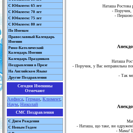
С Юбилеем: 65 лет
Наташа Ростова 
- Поручик,
С Юбилеем: 70 лет
- Першою 
С Юбилеем: 75 лет
С Юбилеем: 80 лет
По Именам
Православный Календарь
Именин
Анекдо
Римо-Католический
Календарь Именин
Календарь Праздников
Наташа Рос
Поздравления в Прозе
- Поручик, у Вас неправильна пов
На Английском Языке
- Так м
Другие Поздравления
Сегодня Именины
Отмечают
Анфиса
,
Герман
,
Климент
,
Наум
,
Николай
Анекдо
СМС Поздравления
С Днем Рождения
Мам
- Наташа, що таке, ви одружені
С Новым Годом
- Мама! 