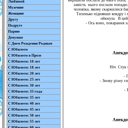
вирішили послати до нього попа, 
Любимой
замість нього послали попадю.
Мужчине
чоловіка, якому скаржилися ба
Женщине
Тихенько піднявши ковдру і
ойкнула. В цей
Другу
- Ось воно, покарання за
Подруге
Парню
Девушке
С Днем Рождения Родным
С Юбилеем
Анекдо
С Юбилеем в Прозе
С Юбилеем: 10 лет
Ніч. Стук
С Юбилеем: 18 лет
С Юбилеем: 20 лет
- 
С Юбилеем: 25 лет
- Знову різну г
С Юбилеем: 30 лет
- 
С Юбилеем: 33 года
С Юбилеем: 35 лет
С Юбилеем: 40 лет
С Юбилеем: 45 лет
С Юбилеем: 50 лет
Анекдо
С Юбилеем: 55 лет
С Юбилеем: 60 лет