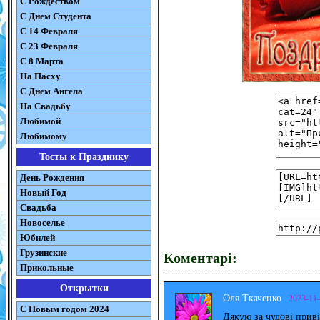
С Рождеством
C Днем Студента
С 14 Февраля
С 23 Февраля
С 8 Марта
На Пасху
C Днем Ангела
На Свадьбу
Любимой
Любимому
Тосты к Празднику
День Рождения
Новый Год
Свадьба
Новоселье
Юбилей
Грузинские
Коментарі:
Прикольные
Открытки
Оля Ткаченко
2023-11
С Новым годом 2024
Дякую за чудові прив