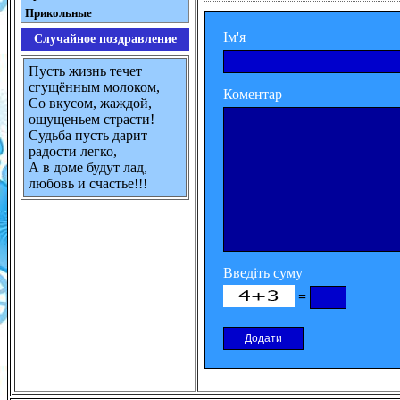
Прикольные
Ім'я
Случайное поздравление
Пусть жизнь течет
сгущённым молоком,
Коментар
Со вкусом, жаждой,
ощущеньем страсти!
Судьба пусть дарит
радости легко,
А в доме будут лад,
любовь и счастье!!!
Введіть суму
=