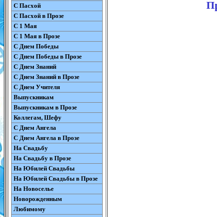
Пр
С Пасхой
С Пасхой в Прозе
С 1 Мая
С 1 Мая в Прозе
С Днем Победы
С Днем Победы в Прозе
С Днем Знаний
С Днем Знаний в Прозе
С Днем Учителя
Выпускникам
Выпускникам в Прозе
Коллегам, Шефу
С Днем Ангела
С Днем Ангела в Прозе
На Свадьбу
На Свадьбу в Прозе
На Юбилей Свадьбы
На Юбилей Свадьбы в Прозе
На Новоселье
Новорожденным
Любимому