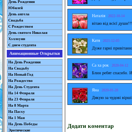
День Рождения
Юбилей
День ангела
Наталія
2022-10-14
Свадьба
вітаю від всієї души!!
С Рождеством
День святого Николая
Хэллоуин
Катя
2021-12-05
С днем студента
Дуже гарні привітанн
Анимационные Открытки
На День Рождения
Са ха рок
2020-04-12
На Свадьбу
Блин ребят спасибо. 
На Новый Год
На Рождество
На День Студента
Яна
2020-01-28
На 14 Февраля
Дякую за чудові вірш
На 23 Февраля
На 8 Марта
На Пасху
На 1 Мая
На День Победы
Додати коментар
Эротические