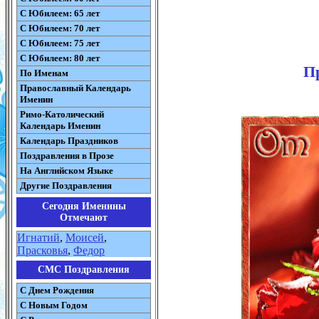
С Юбилеем: 65 лет
С Юбилеем: 70 лет
С Юбилеем: 75 лет
С Юбилеем: 80 лет
Пр
По Именам
Православный Календарь
Именин
Римо-Католический
Календарь Именин
Календарь Праздников
Поздравления в Прозе
На Английском Языке
Другие Поздравления
Сегодня Именины
Отмечают
Игнатий
,
Моисей
,
Прасковья
,
Федор
СМС Поздравления
С Днем Рождения
С Новым Годом