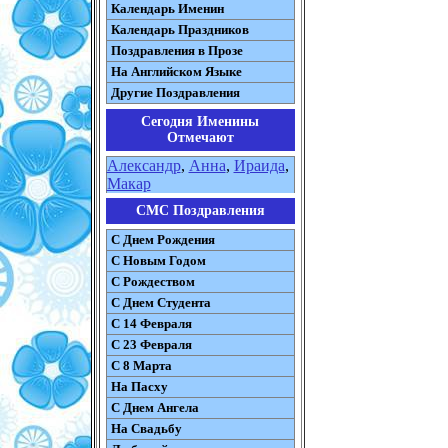
Календарь Именин
Календарь Праздников
Поздравления в Прозе
На Английском Языке
Другие Поздравления
Сегодня Именины
Отмечают
Александр
,
Анна
,
Ираида
,
Макар
СМС Поздравления
С Днем Рождения
С Новым Годом
С Рождеством
C Днем Студента
С 14 Февраля
С 23 Февраля
С 8 Марта
На Пасху
C Днем Ангела
На Свадьбу