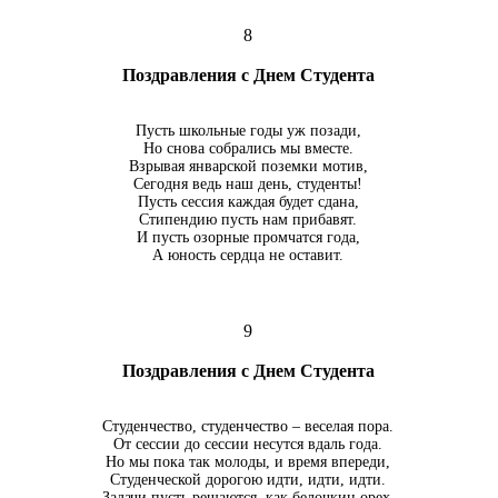
8
Поздравления с Днем Студента
Пусть школьные годы уж позади,
Но снова собрались мы вместе.
Взрывая январской поземки мотив,
Сегодня ведь наш день, студенты!
Пусть сессия каждая будет сдана,
Стипендию пусть нам прибавят.
И пусть озорные промчатся года,
А юность сердца не оставит.
9
Поздравления с Днем Студента
Студенчество, студенчество – веселая пора.
От сессии до сессии несутся вдаль года.
Но мы пока так молоды, и время впереди,
Студенческой дорогою идти, идти, идти.
Задачи пусть решаются, как белочкин орех,