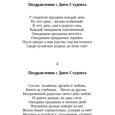
Поздравления с Днем Студента
У студентов праздник каждый день.
Но этот день – весьма особенный.
В этот день, идя в родную сень,
Каждый ожиданием наполненный.
Ожиданьем праздника веселого.
Ожиданием прекрасных перемен.
Пусть придет к вам чувство счастья полного
Среди вузовских родных до боли стен!
4
Поздравления с Днем Студента
Сессии, экзамены, дружба и любовь,
Книги да учебники... Песни да друзья...
Беспричинной радостью светел день любой,
И дороги разные, не одна стезя.
Ожиданье праздника и весёлых дней
Непонятки разные изведёт на нет.
Жизнь бежит стремительно, успевай за ней!
Веселись и радуйся! С праздником, студент!