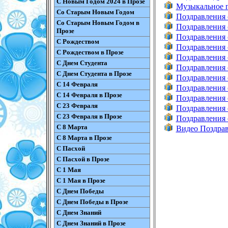
С Новым Годом 2024 в Прозе
Музыкальное п
Со Старым Новым Годом
Поздравления 
Со Старым Новым Годом в
Поздравления 
Прозе
Поздравления
С Рождеством
Поздравления
С Рождеством в Прозе
Поздравления 
С Днем Студента
Поздравления 
С Днем Студента в Прозе
Поздравления 
С 14 Февраля
Поздравления 
С 14 Февраля в Прозе
Поздравления 
С 23 Февраля
Поздравления 
С 23 Февраля в Прозе
Поздравления 
С 8 Марта
Видео Поздрав
С 8 Марта в Прозе
С Пасхой
С Пасхой в Прозе
С 1 Мая
С 1 Мая в Прозе
С Днем Победы
С Днем Победы в Прозе
С Днем Знаний
С Днем Знаний в Прозе