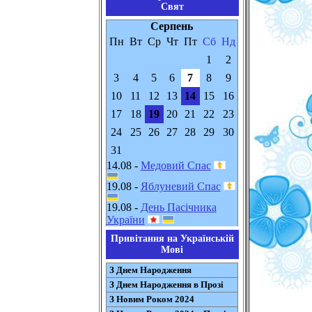
Свят
Серпень
Пн
Вт
Ср
Чт
Пт
Сб
Нд
1
2
3
4
5
6
7
8
9
10
11
12
13
14
15
16
17
18
19
20
21
22
23
24
25
26
27
28
29
30
31
14.08 -
Медовий Спас
19.08 -
Яблуневий Спас
19.08 -
День Пасічника
України
Привітання на Українській
Мові
З Днем Народження
З Днем Народження в Прозі
З Новим Роком 2024