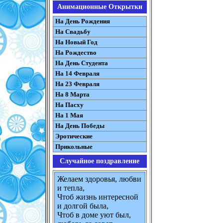
Анимационные Открытки
На День Рождения
На Свадьбу
На Новый Год
На Рождество
На День Студента
На 14 Февраля
На 23 Февраля
На 8 Марта
На Пасху
На 1 Мая
На День Победы
Эротические
Прикольные
Случайное поздравление
Желаем здоровья, любви
и тепла,
Чтоб жизнь интересной
и долгой была,
Чтоб в доме уют был,