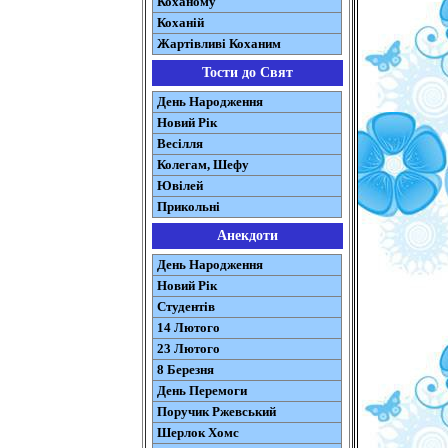
Коханому
Коханій
Жартівливі Коханим
Тости до Свят
День Народження
Новий Рік
Весілля
Колегам, Шефу
Ювілей
Прикольні
Анекдоти
День Народження
Новий Рік
Студентів
14 Лютого
23 Лютого
8 Березня
День Перемоги
Поручик Ржевський
Шерлок Хомс