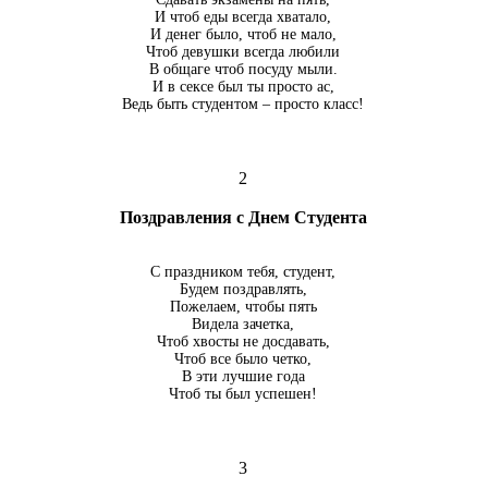
И чтоб еды всегда хватало,
И денег было, чтоб не мало,
Чтоб девушки всегда любили
В общаге чтоб посуду мыли.
И в сексе был ты просто ас,
Ведь быть студентом – просто класс!
2
Поздравления с Днем Студента
С праздником тебя, студент,
Будем поздравлять,
Пожелаем, чтобы пять
Видела зачетка,
Чтоб хвосты не досдавать,
Чтоб все было четко,
В эти лучшие года
Чтоб ты был успешен!
3