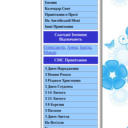
Іменин
Календар Свят
Привітання в Прозі
На Англійській Мові
Інші Привітання
Сьогодні Іменини
Відзначають
Олександр
,
Анна
,
Іраїда
,
Макар
СМС Привітання
З Днем Народження
З Новим Роком
З Різдвом Христовим
З Днем Студента
З 14 Лютого
З 23 Лютого
З 8 Березня
З Паскою
З Днем Ангела
На Весілля