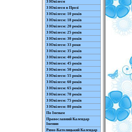
З Ювілеєм
З Ювілеєм в Прозі
З Ювілеєм: 10 років
З Ювілеєм: 18 років
З Ювілеєм: 20 років
З Ювілеєм: 25 років
З Ювілеєм: 30 років
З Ювілеєм: 33 роки
З Ювілеєм: 35 років
З Ювілеєм: 40 років
З Ювілеєм: 45 років
З Ювілеєм: 50 років
З Ювілеєм: 55 років
З Ювілеєм: 60 років
З Ювілеєм: 65 років
З Ювілеєм: 70 років
З Ювілеєм: 75 років
З Ювілеєм: 80 років
По Іменам
Православний Календар
Іменин
Римо-Католицький Календар