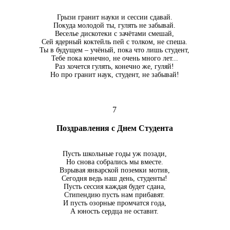
Грызи гранит науки и сессии сдавай.
Покуда молодой ты, гулять не забывай.
Веселье дискотеки с зачётами смешай,
Сей ядерный коктейль пей с толком, не спеша.
Ты в будущем – учёный, пока что лишь студент,
Тебе пока конечно, не очень много лет...
Раз хочется гулять, конечно же, гуляй!
Но про гранит наук, студент, не забывай!
7
Поздравления с Днем Студента
Пусть школьные годы уж позади,
Но снова собрались мы вместе.
Взрывая январской поземки мотив,
Сегодня ведь наш день, студенты!
Пусть сессия каждая будет сдана,
Стипендию пусть нам прибавят.
И пусть озорные промчатся года,
А юность сердца не оставит.