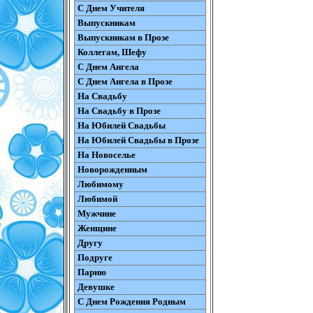
С Днем Учителя
Выпускникам
Выпускникам в Прозе
Коллегам, Шефу
С Днем Ангела
С Днем Ангела в Прозе
На Свадьбу
На Свадьбу в Прозе
На Юбилей Свадьбы
На Юбилей Свадьбы в Прозе
На Новоселье
Новорожденным
Любимому
Любимой
Мужчине
Женщине
Другу
Подруге
Парню
Девушке
С Днем Рождения Родным