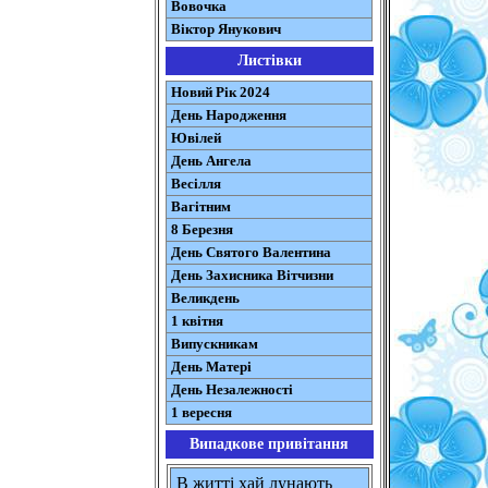
Вовочка
Віктор Янукович
Листівки
Новий Рік 2024
День Народження
Ювілей
День Ангела
Весілля
Вагітним
8 Березня
День Святого Валентина
День Захисника Вітчизни
Великдень
1 квітня
Випускникам
День Матері
День Незалежності
1 вересня
Випадкове привітання
В житті хай лунають