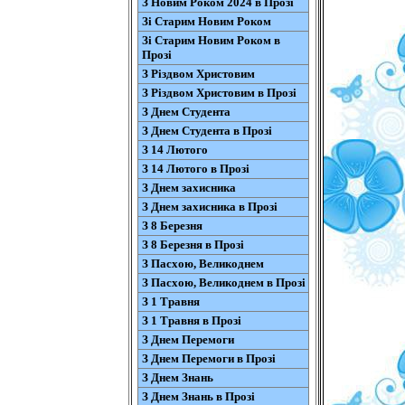
З Новим Роком 2024 в Прозі
Зі Старим Новим Роком
Зі Старим Новим Роком в
Прозі
З Різдвом Христовим
З Різдвом Христовим в Прозі
З Днем Студента
З Днем Студента в Прозі
З 14 Лютого
З 14 Лютого в Прозі
З Днем захисника
З Днем захисника в Прозі
З 8 Березня
З 8 Березня в Прозі
З Пасхою, Великоднем
З Пасхою, Великоднем в Прозі
З 1 Травня
З 1 Травня в Прозі
З Днем Перемоги
З Днем Перемоги в Прозі
З Днем Знань
З Днем Знань в Прозі