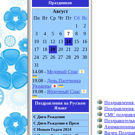
Праздников
Август
Пн
Вт
Ср
Чт
Пт
Сб
Вс
1
2
3
4
5
6
7
8
9
10
11
12
13
14
15
16
17
18
19
20
21
22
23
24
25
26
27
28
29
30
31
14.08 -
Медовый Спас
19.08 -
День Пасечника
Украины
19.08 -
Яблочный Спас
Поздравления 
Поздравления на Русском
Языке
Поздравления с
СМС поздравле
С Днем Рождения
Поздравительн
С Днем Рождения в Прозе
Анимационные
С Новым Годом 2024
Видео Поздрав