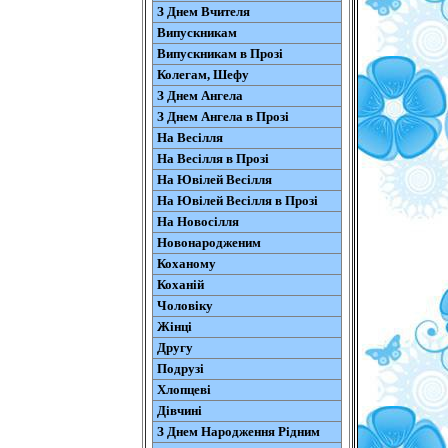
З Днем Вчителя
Випускникам
Випускникам в Прозі
Колегам, Шефу
З Днем Ангела
З Днем Ангела в Прозі
На Весілля
На Весілля в Прозі
На Ювілей Весілля
На Ювілей Весілля в Прозі
На Новосілля
Новонародженим
Коханому
Коханій
Чоловіку
Жінці
Другу
Подрузі
Хлопцеві
Дівчині
З Днем Народження Рідним