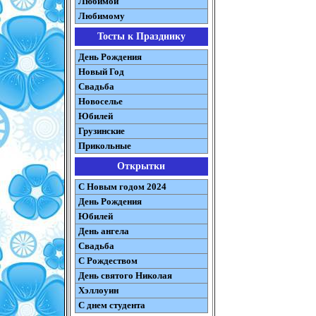
Любимой
Любимому
Тосты к Празднику
День Рождения
Новый Год
Свадьба
Новоселье
Юбилей
Грузинские
Прикольные
Открытки
С Новым годом 2024
День Рождения
Юбилей
День ангела
Свадьба
С Рождеством
День святого Николая
Хэллоуин
С днем студента