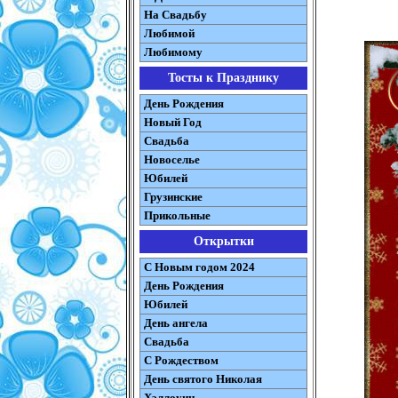
На Свадьбу
Любимой
Любимому
Тосты к Празднику
День Рождения
Новый Год
Свадьба
Новоселье
Юбилей
Грузинские
Прикольные
Открытки
С Новым годом 2024
День Рождения
Юбилей
День ангела
Свадьба
С Рождеством
День святого Николая
Хэллоуин