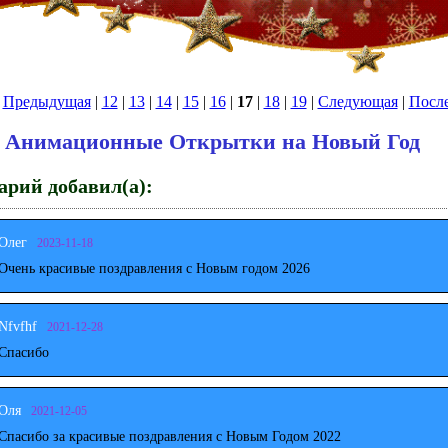
|
Предыдущая
|
12
|
13
|
14
|
15
|
16
|
17
|
18
|
19
|
Следующая
|
Посл
Анимационные Открытки на Новый Год
рий добавил(а):
Олег
2023-11-18
Очень красивые поздравления с Новым годом 2026
Nfvfhf
2021-12-28
Спасибо
Оля
2021-12-05
Спасибо за красивые поздравления с Новым Годом 2022