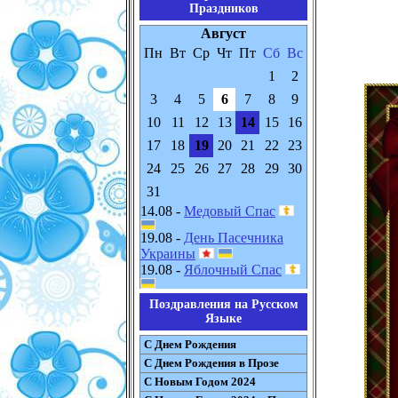
Праздников
Август
Пн
Вт
Ср
Чт
Пт
Сб
Вс
1
2
3
4
5
6
7
8
9
10
11
12
13
14
15
16
17
18
19
20
21
22
23
24
25
26
27
28
29
30
31
14.08 -
Медовый Спас
19.08 -
День Пасечника
Украины
19.08 -
Яблочный Спас
Поздравления на Русском
Языке
С Днем Рождения
С Днем Рождения в Прозе
С Новым Годом 2024