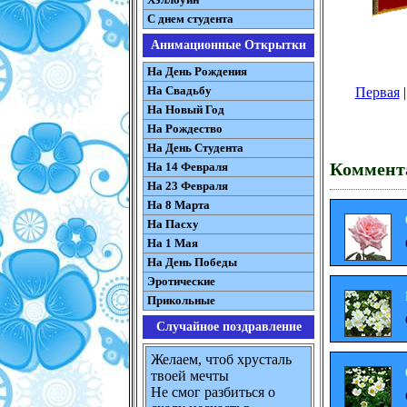
С днем студента
Анимационные Открытки
На День Рождения
На Свадьбу
Первая
На Новый Год
На Рождество
На День Студента
Коммента
На 14 Февраля
На 23 Февраля
На 8 Марта
На Пасху
На 1 Мая
На День Победы
Эротические
Прикольные
Случайное поздравление
Желаем, чтоб хрусталь
твоей мечты
Не смог разбиться о