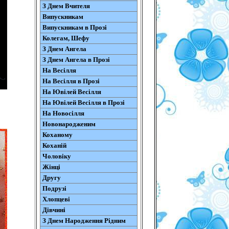
З Днем Вчителя
Випускникам
Випускникам в Прозі
Колегам, Шефу
З Днем Ангела
З Днем Ангела в Прозі
На Весілля
На Весілля в Прозі
На Ювілей Весілля
На Ювілей Весілля в Прозі
На Новосілля
Новонародженим
Коханому
Коханій
Чоловіку
Жінці
Другу
Подрузі
Хлопцеві
Дівчині
З Днем Народження Рідним