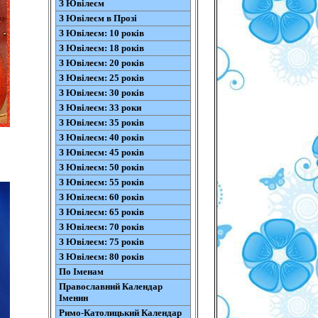
З Ювілеєм
З Ювілеєм в Прозі
З Ювілеєм: 10 років
З Ювілеєм: 18 років
З Ювілеєм: 20 років
З Ювілеєм: 25 років
З Ювілеєм: 30 років
З Ювілеєм: 33 роки
З Ювілеєм: 35 років
З Ювілеєм: 40 років
З Ювілеєм: 45 років
З Ювілеєм: 50 років
З Ювілеєм: 55 років
З Ювілеєм: 60 років
З Ювілеєм: 65 років
З Ювілеєм: 70 років
З Ювілеєм: 75 років
З Ювілеєм: 80 років
По Іменам
Православний Календар
Іменин
Римо-Католицький Календар