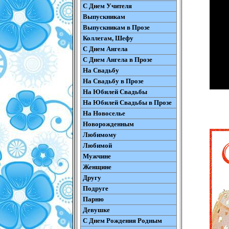
С Днем Учителя
Выпускникам
Выпускникам в Прозе
Коллегам, Шефу
С Днем Ангела
С Днем Ангела в Прозе
На Свадьбу
На Свадьбу в Прозе
На Юбилей Свадьбы
На Юбилей Свадьбы в Прозе
На Новоселье
Новорожденным
Любимому
Любимой
Мужчине
Женщине
Другу
Подруге
Парню
Девушке
С Днем Рождения Родным