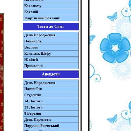
Коханому
Коханій
Жартівливі Коханим
Тости до Свят
День Народження
Новий Рік
Весілля
Колегам, Шефу
Ювілей
Прикольні
Анекдоти
День Народження
Новий Рік
Студентів
14 Лютого
23 Лютого
8 Березня
День Перемоги
Поручик Ржевський