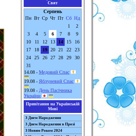
Свят
Серпень
Пн
Вт
Ср
Чт
Пт
Сб
Нд
1
2
3
4
5
6
7
8
9
10
11
12
13
14
15
16
17
18
19
20
21
22
23
24
25
26
27
28
29
30
31
14.08 -
Медовий Спас
19.08 -
Яблуневий Спас
19.08 -
День Пасічника
України
Привітання на Українській
Мові
З Днем Народження
З Днем Народження в Прозі
З Новим Роком 2024