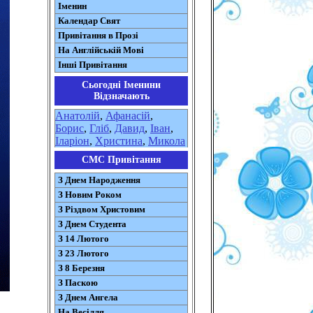
Іменин
Календар Свят
Привітання в Прозі
На Англійській Мові
Інші Привітання
Сьогодні Іменини
Відзначають
Анатолій
,
Афанасій
,
Борис
,
Гліб
,
Давид
,
Іван
,
Іларіон
,
Христина
,
Микола
СМС Привітання
З Днем Народження
З Новим Роком
З Різдвом Христовим
З Днем Студента
З 14 Лютого
З 23 Лютого
З 8 Березня
З Паскою
З Днем Ангела
На Весілля