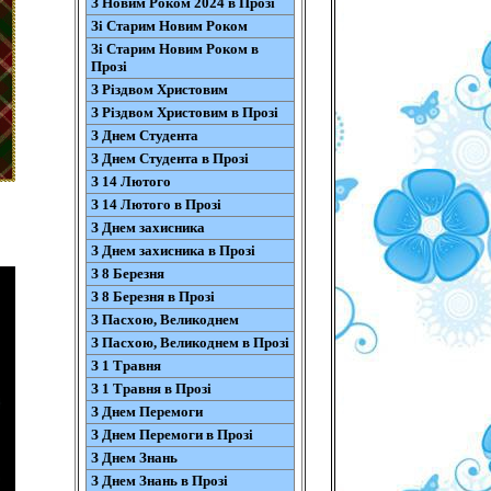
З Новим Роком 2024 в Прозі
Зі Старим Новим Роком
Зі Старим Новим Роком в
Прозі
З Різдвом Христовим
З Різдвом Христовим в Прозі
З Днем Студента
З Днем Студента в Прозі
З 14 Лютого
З 14 Лютого в Прозі
З Днем захисника
З Днем захисника в Прозі
З 8 Березня
З 8 Березня в Прозі
З Пасхою, Великоднем
З Пасхою, Великоднем в Прозі
З 1 Травня
З 1 Травня в Прозі
З Днем Перемоги
З Днем Перемоги в Прозі
З Днем Знань
З Днем Знань в Прозі