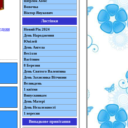
Шерлок Хомс
Вовочка
Віктор Янукович
Листівки
едняя
Новий Рік 2024
День Народження
Ювілей
День Ангела
Весілля
Вагітним
8 Березня
День Святого Валентина
День Захисника Вітчизни
Великдень
1 квітня
Випускникам
День Матері
День Незалежності
1 вересня
Випадкове привітання