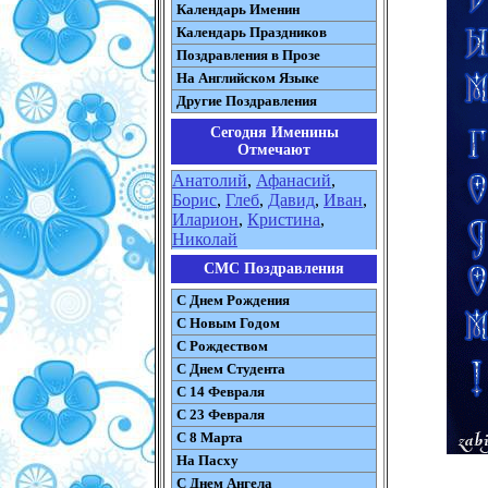
Календарь Именин
Календарь Праздников
Поздравления в Прозе
На Английском Языке
Другие Поздравления
Сегодня Именины
Отмечают
Анатолий
,
Афанасий
,
Борис
,
Глеб
,
Давид
,
Иван
,
Иларион
,
Кристина
,
Николай
СМС Поздравления
С Днем Рождения
С Новым Годом
С Рождеством
C Днем Студента
С 14 Февраля
С 23 Февраля
С 8 Марта
На Пасху
C Днем Ангела