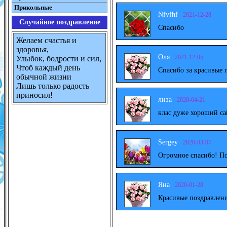
Прикольные
Nfvfhf
2021-12-28
Случайное поздравление
Спасибо
Желаем счастья и
здоровья,
Оля
2021-12-05
Улыбок, бодрости и сил,
Чтоб каждый день
Спасибо за красивые 
обычной жизни
Лишь только радость
приносил!
лиза
2020-04-21
клас дуже хороший са
Sergey
2020-03-07
Огромное спасибо! По
Яна
2020-01-28
Красивые поздравлени