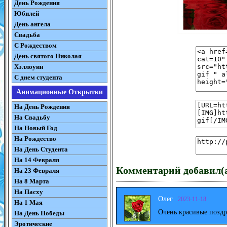
День Рождения
Юбилей
День ангела
Свадьба
С Рождеством
День святого Николая
Хэллоуин
С днем студента
Анимационные Открытки
На День Рождения
На Свадьбу
На Новый Год
На Рождество
На День Студента
На 14 Февраля
Комментарий добавил(а
На 23 Февраля
На 8 Марта
На Пасху
Олег
2023-11-18
На 1 Мая
Очень красивые поздр
На День Победы
Эротические