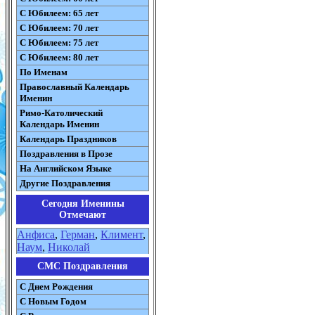
С Юбилеем: 65 лет
С Юбилеем: 70 лет
С Юбилеем: 75 лет
С Юбилеем: 80 лет
По Именам
Православный Календарь
Именин
Римо-Католический
Календарь Именин
Календарь Праздников
Поздравления в Прозе
На Английском Языке
Другие Поздравления
Сегодня Именины
Отмечают
Анфиса
,
Герман
,
Климент
,
Наум
,
Николай
СМС Поздравления
С Днем Рождения
С Новым Годом