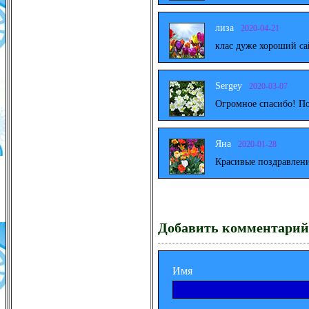
лиза
2020-04-21
клас дуже хороший са
Sergey
2020-03-07
Огромное спасибо! По
Яна
2020-01-28
Красивые поздравлени
Добавить комментарий
Имя