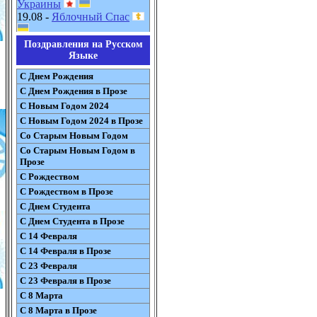
Украины
19.08 -
Яблочный Спас
Поздравления на Русском
Языке
С Днем Рождения
С Днем Рождения в Прозе
С Новым Годом 2024
С Новым Годом 2024 в Прозе
Со Старым Новым Годом
Со Старым Новым Годом в
Прозе
С Рождеством
С Рождеством в Прозе
С Днем Студента
С Днем Студента в Прозе
С 14 Февраля
С 14 Февраля в Прозе
С 23 Февраля
С 23 Февраля в Прозе
С 8 Марта
С 8 Марта в Прозе