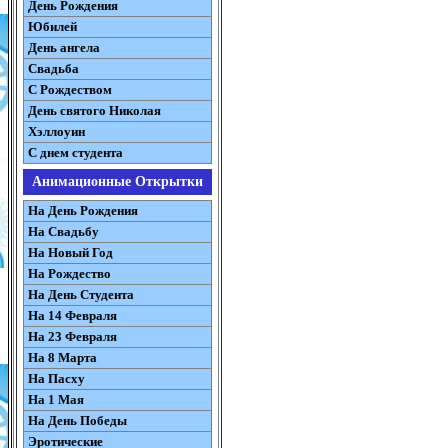
День Рождения
Юбилей
День ангела
Свадьба
С Рождеством
День святого Николая
Хэллоуин
С днем студента
Анимационные Открытки
На День Рождения
На Свадьбу
На Новый Год
На Рождество
На День Студента
На 14 Февраля
На 23 Февраля
На 8 Марта
На Пасху
На 1 Мая
На День Победы
Эротические