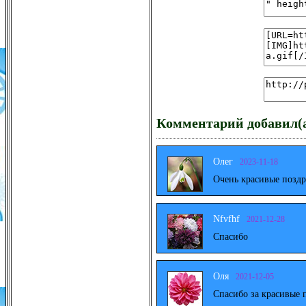
Комментарий добавил(а
Олег
2023-11-18
Очень красивые поздр
Nfvfhf
2021-12-28
Спасибо
Оля
2021-12-05
Спасибо за красивые 