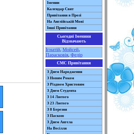
Іменин
Календар Свят
Привітання в Прозі
На Англійській Мові
Інші Привітання
Сьогодні Іменини
Відзначають
Ігнатій
,
Мойсей
,
Парасковія
,
Федір
СМС Привітання
З Днем Народження
З Новим Роком
З Різдвом Христовим
З Днем Студента
З 14 Лютого
З 23 Лютого
З 8 Березня
З Паскою
З Днем Ангела
На Весілля