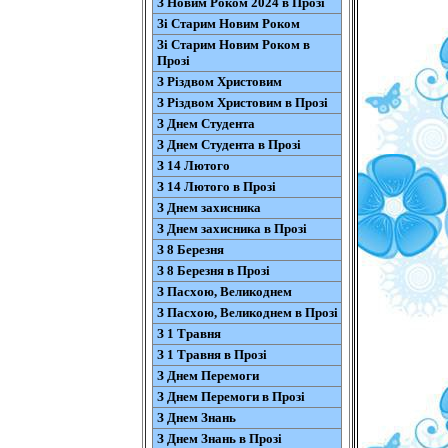
З Новим Роком 2024 в Прозі
Зі Старим Новим Роком
Зі Старим Новим Роком в
Прозі
З Різдвом Христовим
З Різдвом Христовим в Прозі
З Днем Студента
З Днем Студента в Прозі
З 14 Лютого
З 14 Лютого в Прозі
З Днем захисника
З Днем захисника в Прозі
З 8 Березня
З 8 Березня в Прозі
З Пасхою, Великоднем
З Пасхою, Великоднем в Прозі
З 1 Травня
З 1 Травня в Прозі
З Днем Перемоги
З Днем Перемоги в Прозі
З Днем Знань
З Днем Знань в Прозі