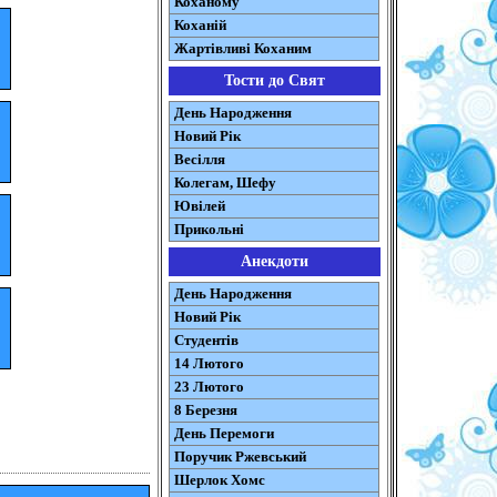
Коханому
Коханій
Жартівливі Коханим
Тости до Свят
День Народження
Новий Рік
Весілля
Колегам, Шефу
Ювілей
Прикольні
Анекдоти
День Народження
Новий Рік
Студентів
14 Лютого
23 Лютого
8 Березня
День Перемоги
Поручик Ржевський
Шерлок Хомс