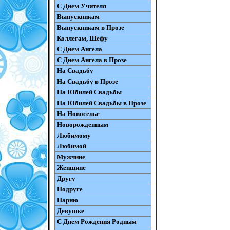
С Днем Учителя
Выпускникам
Выпускникам в Прозе
Коллегам, Шефу
С Днем Ангела
С Днем Ангела в Прозе
На Свадьбу
На Свадьбу в Прозе
На Юбилей Свадьбы
На Юбилей Свадьбы в Прозе
На Новоселье
Новорожденным
Любимому
Любимой
Мужчине
Женщине
Другу
Подруге
Парню
Девушке
С Днем Рождения Родным