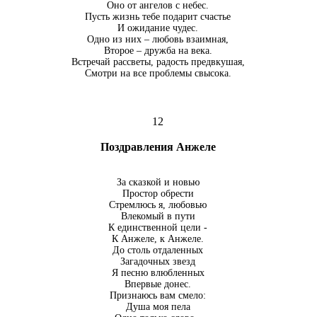
Оно от ангелов с небес.
Пусть жизнь тебе подарит счастье
И ожидание чудес.
Одно из них – любовь взаимная,
Второе – дружба на века.
Встречай рассветы, радость предвкушая,
Смотри на все проблемы свысока.
12
Поздравления Анжеле
За сказкой и новью
Простор обрести
Стремлюсь я, любовью
Влекомый в пути
К единственной цели -
К Анжеле, к Анжеле.
До столь отдаленных
Загадочных звезд
Я песню влюбленных
Впервые донес.
Признаюсь вам смело:
Душа моя пела