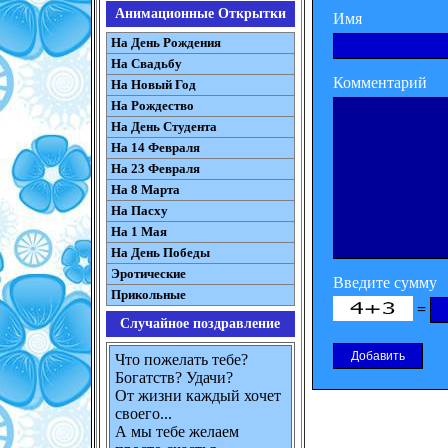
Анимационные Открытки
Имя
На День Рождения
На Свадьбу
Комментарий
На Новый Год
На Рождество
На День Студента
На 14 Февраля
На 23 Февраля
На 8 Марта
На Пасху
На 1 Мая
На День Победы
Эротические
Введите сумму
Прикольные
=
Случайное поздравление
Что пожелать тебе?
Богатств? Удачи?
От жизни каждый хочет
своего...
А мы тебе желаем