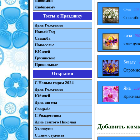
Любимой
Любимому
Оля
202
Тосты к Празднику
Спасибо
День Рождения
Новый Год
лиза
20
Свадьба
клас дуж
Новоселье
Юбилей
Грузинские
Sergey
Прикольные
Огромно
Открытки
С Новым годом 2024
Яна
202
День Рождения
Юбилей
Красивы
День ангела
Свадьба
С Рождеством
День святого Николая
Добавить ком
Хэллоуин
С днем студента