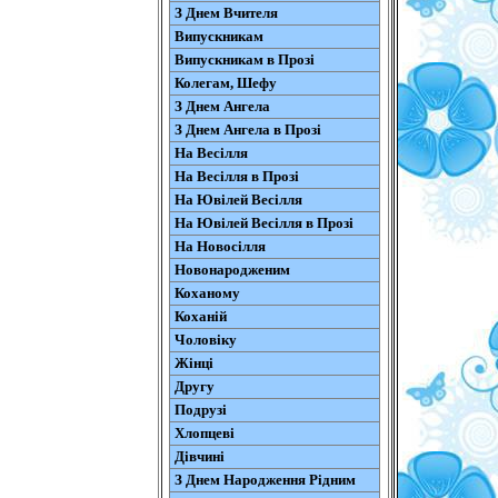
З Днем Вчителя
Випускникам
Випускникам в Прозі
Колегам, Шефу
З Днем Ангела
З Днем Ангела в Прозі
На Весілля
На Весілля в Прозі
На Ювілей Весілля
На Ювілей Весілля в Прозі
На Новосілля
Новонародженим
Коханому
Коханій
Чоловіку
Жінці
Другу
Подрузі
Хлопцеві
Дівчині
З Днем Народження Рідним