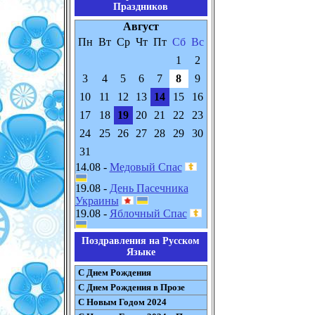
Праздников
Август
Пн
Вт
Ср
Чт
Пт
Сб
Вс
1
2
3
4
5
6
7
8
9
10
11
12
13
14
15
16
17
18
19
20
21
22
23
24
25
26
27
28
29
30
31
14.08 -
Медовый Спас
19.08 -
День Пасечника
Украины
19.08 -
Яблочный Спас
Поздравления на Русском
Языке
С Днем Рождения
С Днем Рождения в Прозе
С Новым Годом 2024