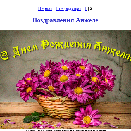
Первая
|
Предыдущая
|
1
|
2
Поздравления Анжеле