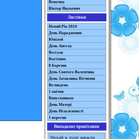
Вовочка
Віктор Янукович
Листівки
Новий Рік 2024
День Народження
Ювілей
День Ангела
Весілля
Вагітним
8 Березня
День Святого Валентина
День Захисника Вітчизни
Великдень
1 квітня
Випускникам
День Матері
День Незалежності
1 вересня
Випадкове привітання
Нехай в душі завжди