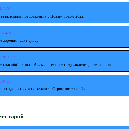
1-12-05
 за красивые поздравления с Новым Годом 2022
20-04-21
е хороший сайт супер
2020-03-07
е спасибо! Помогли! Замечательные поздравления, пожел ания!
0-01-28
е поздравления и пожелания. Огромное спасибо.
ментарий