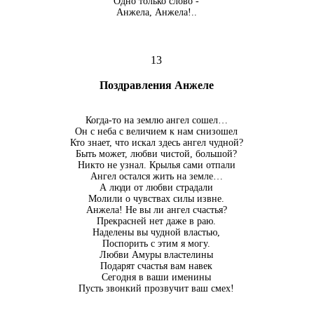
Одно только слово -
Анжела, Анжела!..
13
Поздравления Анжеле
Когда-то на землю ангел сошел…
Он с неба с величием к нам снизошел
Кто знает, что искал здесь ангел чудной?
Быть может, любви чистой, большой?
Никто не узнал. Крылья сами отпали
Ангел остался жить на земле…
А люди от любви страдали
Молили о чувствах силы извне.
Анжела! Не вы ли ангел счастья?
Прекрасней нет даже в раю.
Наделены вы чудной властью,
Поспорить с этим я могу.
Любви Амуры властелины
Подарят счастья вам навек
Сегодня в ваши именины
Пусть звонкий прозвучит ваш смех!