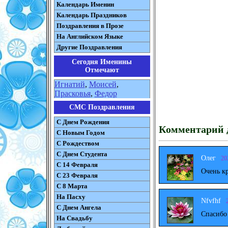
Календарь Именин
Календарь Праздников
Поздравления в Прозе
На Английском Языке
Другие Поздравления
Сегодня Именины
Отмечают
Игнатий
,
Моисей
,
Прасковья
,
Федор
СМС Поздравления
С Днем Рождения
Комментарий д
С Новым Годом
С Рождеством
C Днем Студента
Олег
20
С 14 Февраля
Очень к
С 23 Февраля
С 8 Марта
На Пасху
Nfvfhf
C Днем Ангела
Спасибо
На Свадьбу