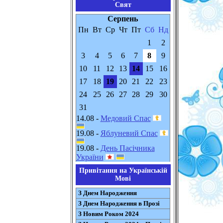
Свят
Серпень
Пн
Вт
Ср
Чт
Пт
Сб
Нд
1
2
3
4
5
6
7
8
9
10
11
12
13
14
15
16
17
18
19
20
21
22
23
24
25
26
27
28
29
30
31
14.08 -
Медовий Спас
19.08 -
Яблуневий Спас
19.08 -
День Пасічника
України
Привітання на Українській
Мові
З Днем Народження
З Днем Народження в Прозі
З Новим Роком 2024