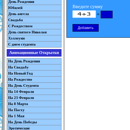
День Рождения
Введите сумму
Юбилей
=
День ангела
Свадьба
С Рождеством
День святого Николая
Хэллоуин
С днем студента
Анимационные Открытки
На День Рождения
На Свадьбу
На Новый Год
На Рождество
На День Студента
На 14 Февраля
На 23 Февраля
На 8 Марта
На Пасху
На 1 Мая
На День Победы
Эротические