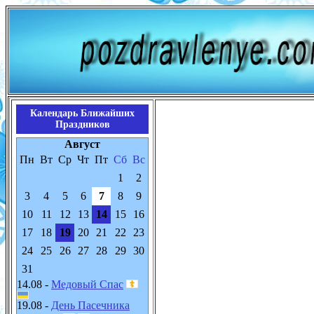
Календарь Ближайших
Праздников
Август
Пн
Вт
Ср
Чт
Пт
Сб
Вс
1
2
3
4
5
6
7
8
9
10
11
12
13
14
15
16
17
18
19
20
21
22
23
24
25
26
27
28
29
30
31
14.08 -
Медовый Спас
19.08 -
День Пасечника