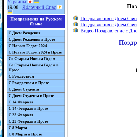
Украины
Поз
19.08 -
Яблочный Спас
Поздравления с Днем Свя
Поздравления на Русском
Языке
Поздравления с Днем Свят
Видео Поздравление с Дн
С Днем Рождения
С Днем Рождения в Прозе
Поздр
С Новым Годом 2024
С Новым Годом 2024 в Прозе
Со Старым Новым Годом
Со Старым Новым Годом в
Прозе
С Рождеством
С Рождеством в Прозе
С Днем Студента
С Днем Студента в Прозе
С 14 Февраля
С 14 Февраля в Прозе
С 23 Февраля
С 23 Февраля в Прозе
С 8 Марта
С 8 Марта в Прозе