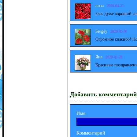
лиза
2020-04-21
клас дуже хороший са
Sergey
2020-03-07
Огромное спасибо! По
Яна
2020-01-28
Красивые поздравлени
Добавить комментарий
Имя
Комментарий