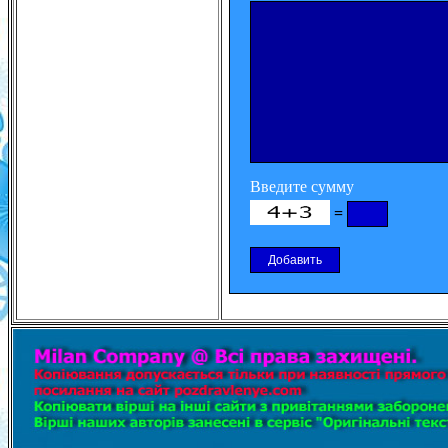
Введите сумму
=