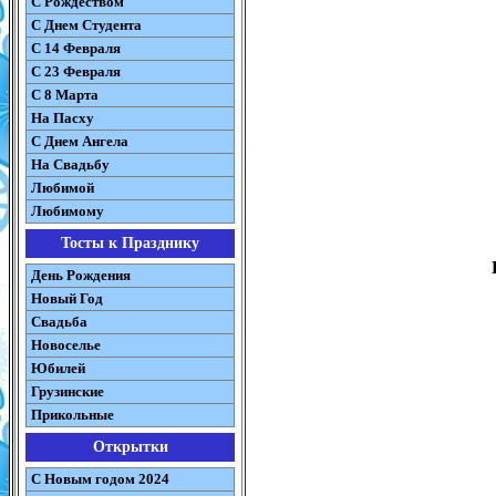
С Рождеством
C Днем Студента
С 14 Февраля
С 23 Февраля
С 8 Марта
На Пасху
C Днем Ангела
На Свадьбу
Любимой
Любимому
Тосты к Празднику
День Рождения
Новый Год
Свадьба
Новоселье
Юбилей
Грузинские
Прикольные
Открытки
С Новым годом 2024