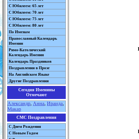
С Юбилеем: 65 лет
С Юбилеем: 70 лет
С Юбилеем: 75 лет
С Юбилеем: 80 лет
По Именам
Православный Календарь
Именин
Римо-Католический
Календарь Именин
Календарь Праздников
Поздравления в Прозе
На Английском Языке
Другие Поздравления
Сегодня Именины
Отмечают
Александр
,
Анна
,
Ираида
,
Макар
СМС Поздравления
С Днем Рождения
С Новым Годом