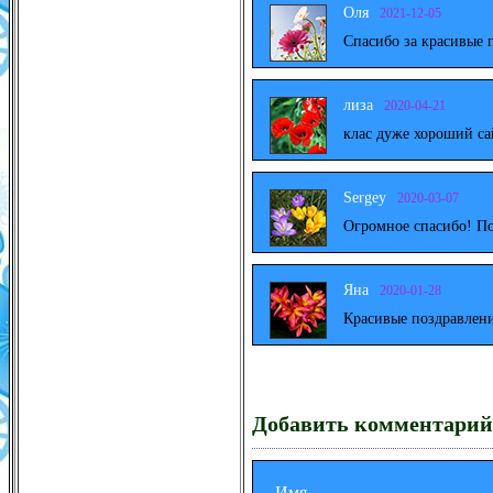
Оля
2021-12-05
Спасибо за красивые 
лиза
2020-04-21
клас дуже хороший са
Sergey
2020-03-07
Огромное спасибо! По
Яна
2020-01-28
Красивые поздравлени
Добавить комментарий
Имя