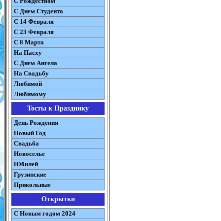
С Рождеством
C Днем Студента
С 14 Февраля
С 23 Февраля
С 8 Марта
На Пасху
C Днем Ангела
На Свадьбу
Любимой
Любимому
Тосты к Празднику
День Рождения
Новый Год
Свадьба
Новоселье
Юбилей
Грузинские
Прикольные
Открытки
С Новым годом 2024