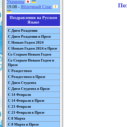
Украины
По
19.08 -
Яблочный Спас
Поздравления на Русском
Языке
С Днем Рождения
С Днем Рождения в Прозе
С Новым Годом 2024
С Новым Годом 2024 в Прозе
Со Старым Новым Годом
Со Старым Новым Годом в
Прозе
С Рождеством
С Рождеством в Прозе
С Днем Студента
С Днем Студента в Прозе
С 14 Февраля
С 14 Февраля в Прозе
С 23 Февраля
С 23 Февраля в Прозе
С 8 Марта
С 8 Марта в Прозе