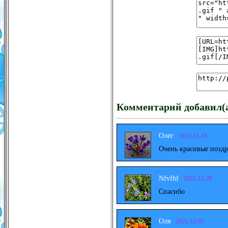
Комментарий добавил(а
Олег
2023-11-18
Очень красивые поздр
Nfvfhf
2021-12-28
Спасибо
Оля
2021-12-05