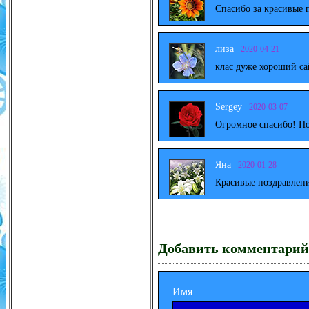
Спасибо за красивые 
лиза
2020-04-21
клас дуже хороший са
Sergey
2020-03-07
Огромное спасибо! По
Яна
2020-01-28
Красивые поздравлени
Добавить комментарий
Имя