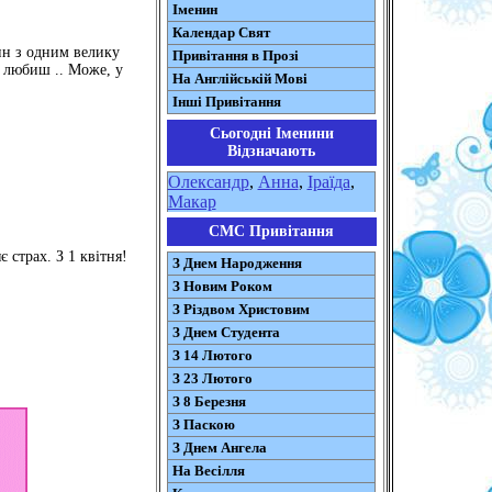
Іменин
Календар Свят
ин з одним велику
Привітання в Прозі
о любиш .. Може, у
На Англійській Мові
Інші Привітання
Сьогодні Іменини
Відзначають
Олександр
,
Анна
,
Іраїда
,
Макар
СМС Привітання
 страх. З 1 квітня!
З Днем Народження
З Новим Роком
З Різдвом Христовим
З Днем Студента
З 14 Лютого
З 23 Лютого
З 8 Березня
З Паскою
З Днем Ангела
На Весілля