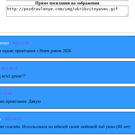
Пряме посилання на зображення
ченко
2023-11-18
 чудові привітання з Новм роком 2026
2022-10-14
д всієї души!!!
21-12-05
рні привітання. Дякую
к
2020-04-12
ят спасибо. Использовала на юбилей своей любимой баб ушке:(80 лет)