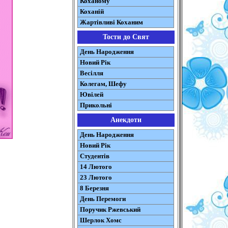
Коханому
Коханій
Жартівливі Коханим
Тости до Свят
День Народження
Новий Рік
Весілля
Колегам, Шефу
Ювілей
Прикольні
Анекдоти
День Народження
Новий Рік
Студентів
14 Лютого
23 Лютого
8 Березня
День Перемоги
Поручик Ржевський
Шерлок Хомс