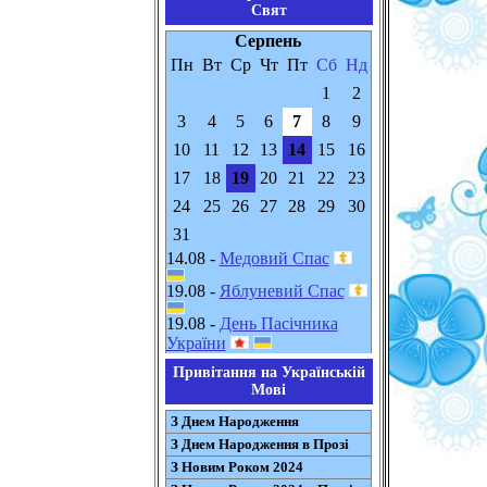
Свят
Серпень
Пн
Вт
Ср
Чт
Пт
Сб
Нд
1
2
3
4
5
6
7
8
9
10
11
12
13
14
15
16
17
18
19
20
21
22
23
24
25
26
27
28
29
30
31
14.08 -
Медовий Спас
19.08 -
Яблуневий Спас
19.08 -
День Пасічника
України
Привітання на Українській
Мові
З Днем Народження
З Днем Народження в Прозі
З Новим Роком 2024