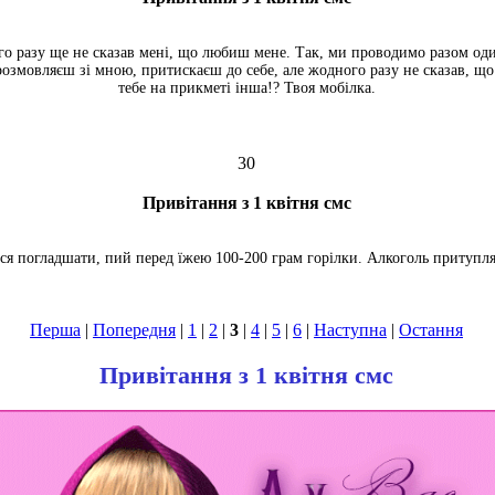
го разу ще не сказав мені, що любиш мене. Так, ми проводимо разом од
и розмовляєш зі мною, притискаєш до себе, але жодного разу не сказав, щ
тебе на прикметі інша!? Твоя мобілка.
30
Привітання з 1 квітня смс
я погладшати, пий перед їжею 100-200 грам горілки. Алкоголь притупляє
Перша
|
Попередня
|
1
|
2
|
3
|
4
|
5
|
6
|
Наступна
|
Остання
Привітання з 1 квітня смс