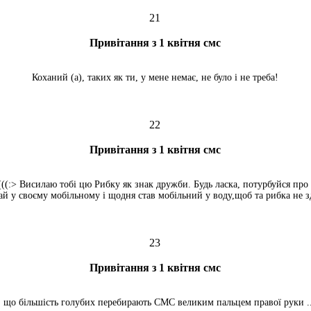
21
Привітання з 1 квітня смс
Коханий (а), таких як ти, у мене немає, не було і не треба!
22
Привітання з 1 квітня смс
(((:> Висилаю тобі цю Рибку як знак дружби. Будь ласка, потурбуйся про 
гай у своєму мобільному і щодня став мобільний у воду,щоб та рибка не з
23
Привітання з 1 квітня смс
 що більшість голубих перебирають СМС великим пальцем правої руки ...