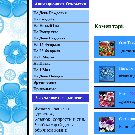
Анимационные Открытки
На День Рождения
На Свадьбу
Коментарі:
На Новый Год
На Рождество
На День Студента
Оля Тка
На 14 Февраля
Дякую за
На 23 Февраля
На 8 Марта
На Пасху
Наталія
На 1 Мая
вітаю ві
На День Победы
Эротические
Прикольные
Катя
20
Случайное поздравление
Дуже га
Желаем счастья и
здоровья,
Са ха ро
Улыбок, бодрости и сил,
Чтоб каждый день
Блин реб
обычной жизни