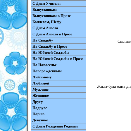
С Днем Учителя
Выпускникам
Выпускникам в Прозе
Коллегам, Шефу
С Днем Ангела
С Днем Ангела в Прозе
На Свадьбу
Скільки
На Свадьбу в Прозе
На Юбилей Свадьбы
На Юбилей Свадьбы в Прозе
На Новоселье
Новорожденным
Любимому
Любимой
Жила-була одна дів
Мужчине
Женщине
Другу
Подруге
Парню
Девушке
С Днем Рождения Родным