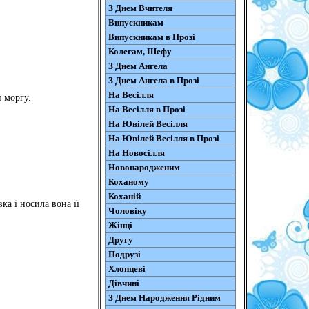
З Днем Вчителя
Випускникам
Випускникам в Прозі
Колегам, Шефу
З Днем Ангела
З Днем Ангела в Прозі
На Весілля
 моргу.
На Весілля в Прозі
На Ювілей Весілля
На Ювілей Весілля в Прозі
На Новосілля
Новонародженим
Коханому
Коханій
ка і носила вона її
Чоловіку
Жінці
Другу
Подрузі
Хлопцеві
Дівчині
З Днем Народження Рідним