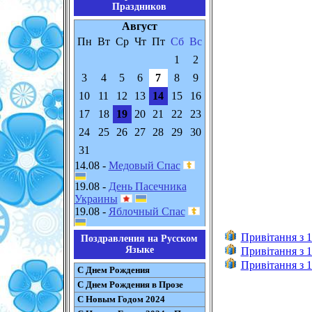
Праздников
Август
Пн
Вт
Ср
Чт
Пт
Сб
Вс
1
2
3
4
5
6
7
8
9
10
11
12
13
14
15
16
17
18
19
20
21
22
23
24
25
26
27
28
29
30
31
14.08 -
Медовый Спас
19.08 -
День Пасечника
Украины
19.08 -
Яблочный Спас
Привітання з 1
Поздравления на Русском
Языке
Привітання з 1
Привітання з 1
С Днем Рождения
С Днем Рождения в Прозе
С Новым Годом 2024