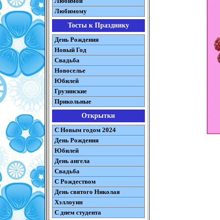
Любимой
Любимому
Тосты к Празднику
День Рождения
Новый Год
Свадьба
Новоселье
Юбилей
Грузинские
Прикольные
Открытки
С Новым годом 2024
День Рождения
Юбилей
День ангела
Свадьба
С Рождеством
День святого Николая
Хэллоуин
С днем студента