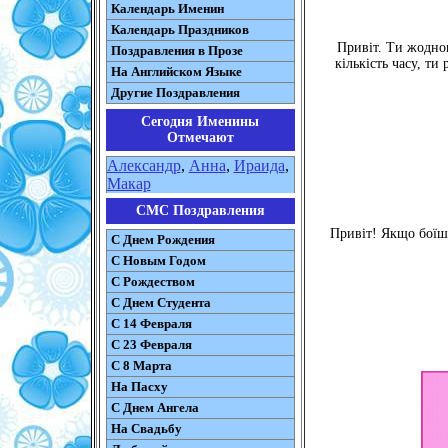
Календарь Именин
Календарь Праздников
Привіт. Ти жодно
Поздравления в Прозе
кількість часу, т
На Английском Языке
Другие Поздравления
Сегодня Именины
Отмечают
Александр
,
Анна
,
Ираида
,
Макар
СМС Поздравления
Привіт! Якщо боїшс
С Днем Рождения
С Новым Годом
С Рождеством
C Днем Студента
С 14 Февраля
С 23 Февраля
С 8 Марта
На Пасху
C Днем Ангела
На Свадьбу