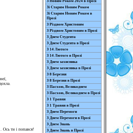
З Новим Роком 2024 в Прозі
Зі Старим Новим Роком
Зі Старим Новим Роком в
Прозі
З Різдвом Христовим
З Різдвом Христовим в Прозі
З Днем Студента
З Днем Студента в Прозі
З 14 Лютого
З 14 Лютого в Прозі
З Днем захисника
З Днем захисника в Прозі
З 8 Березня
неї,
З 8 Березня в Прозі
дохла.
З Пасхою, Великоднем
З Пасхою, Великоднем в Прозі
З 1 Травня
З 1 Травня в Прозі
З Днем Перемоги
З Днем Перемоги в Прозі
З Днем Знань
 Ось ти і попався!
З Днем Знань в Прозі