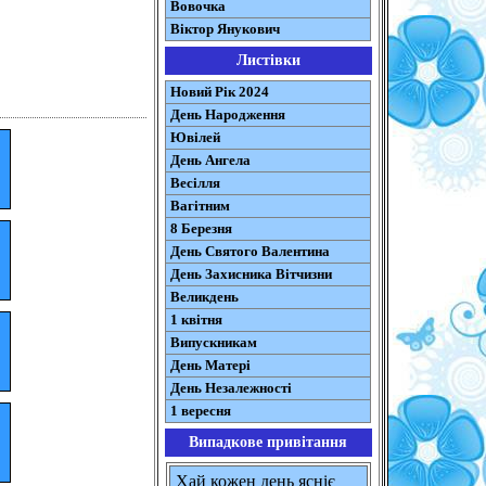
Вовочка
Віктор Янукович
Листівки
Новий Рік 2024
День Народження
Ювілей
День Ангела
Весілля
Вагітним
8 Березня
День Святого Валентина
День Захисника Вітчизни
Великдень
1 квітня
Випускникам
День Матері
День Незалежності
1 вересня
Випадкове привітання
Хай кожен день ясніє