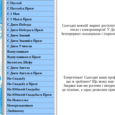
С Пасхой
С Пасхой в Прозе
С 1 Мая
С 1 Мая в Прозе
С Днем Победы
Сьогодні кожній людині доступні 
тепло і електроенергія! У Д
С Днем Победы в Прозе
безперервно спалахували і іскрили
С Днем Знаний
С Днем Знаний в Прозе
С Днем Учителя
Выпускникам
Выпускникам в Прозе
Коллегам, Шефу
С Днем Ангела
С Днем Ангела в Прозе
Енергетики! Сьогодні ваше профе
На Свадьбу
що ж зроблено? Що можу вам ск
На Свадьбу в Прозе
Завдяки вам ми ростемо і вводи
На Юбилей Свадьбы
це пізніше, а зараз дозвольте при
На Юбилей Свадьбы в Прозе
На Новоселье
Новорожденным
Любимому