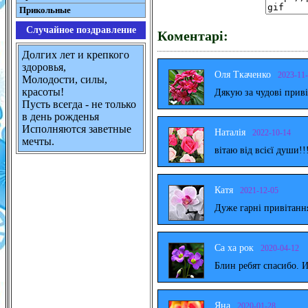
Прикольные
Случайное поздравление
Коментарі:
Долгих лет и крепкого
здоровья,
Оля Ткаченко
2023-11
Молодости, силы,
красоты!
Дякую за чудові прив
Пусть всегда - не только
в день рожденья
Исполняются заветные
Наталія
2022-10-14
мечты.
вітаю від всієї души!!
Катя
2021-12-05
Дуже гарні привітанн
Са ха рок
2020-04-12
Блин ребят спасибо. 
Яна
2020-01-28