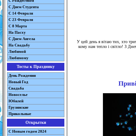
С Рождеством
C Днем Студента
С 14 Февраля
С 23 Февраля
С 8 Марта
На Пасху
C Днем Ангела
У цей день я вітаю тих, хто три
На Свадьбу
кому нам тепло і світло! З Дне
Любимой
Любимому
Тосты к Празднику
День Рождения
Новый Год
Приві
Свадьба
Новоселье
Юбилей
Грузинские
Прикольные
Открытки
С Новым годом 2024