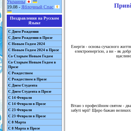
Украины
Приві
19.08 -
Яблочный Спас
Поздравления на Русском
Языке
С Днем Рождения
С Днем Рождения в Прозе
С Новым Годом 2024
Енергія - основа сучасного життя.
С Новым Годом 2024 в Прозе
електроенергією, а ви - як доб
Со Старым Новым Годом
щасливо
Со Старым Новым Годом в
Прозе
С Рождеством
С Рождеством в Прозе
С Днем Студента
С Днем Студента в Прозе
С 14 Февраля
С 14 Февраля в Прозе
Вітаю з професійним святом - два
С 23 Февраля
забуті мрії! Щиро бажаю великих 
С 23 Февраля в Прозе
С 8 Марта
С 8 Марта в Прозе