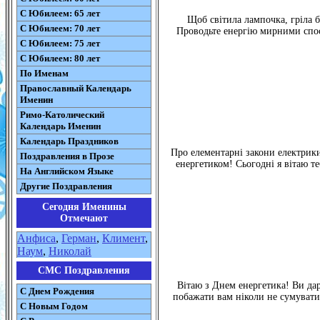
С Юбилеем: 65 лет
Щоб світила лампочка, гріла б
С Юбилеем: 70 лет
Проводьте енергію мирними спосо
С Юбилеем: 75 лет
С Юбилеем: 80 лет
По Именам
Православный Календарь
Именин
Римо-Католический
Календарь Именин
Календарь Праздников
Про елементарні закони електрики 
Поздравления в Прозе
енергетиком! Сьогодні я вітаю т
На Английском Языке
Другие Поздравления
Сегодня Именины
Отмечают
Анфиса
,
Герман
,
Климент
,
Наум
,
Николай
СМС Поздравления
Вітаю з Днем енергетика! Ви дару
С Днем Рождения
побажати вам ніколи не сумувати,
С Новым Годом