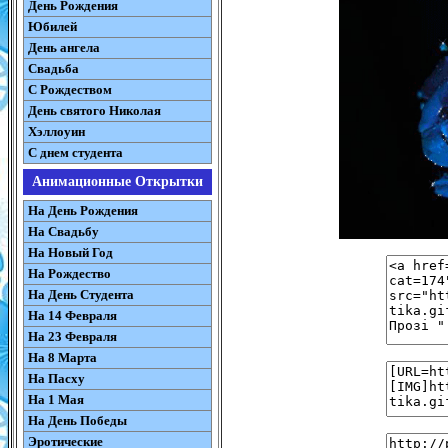
День Рождения
Юбилей
День ангела
Свадьба
С Рождеством
День святого Николая
Хэллоуин
С днем студента
Анимационные Открытки
На День Рождения
На Свадьбу
На Новый Год
На Рождество
На День Студента
На 14 Февраля
На 23 Февраля
На 8 Марта
На Пасху
На 1 Мая
На День Победы
Эротические