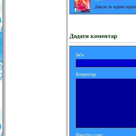
Дякую за чудові вірш
Додати коментар
Ім'я
Коментар
Введіть суму