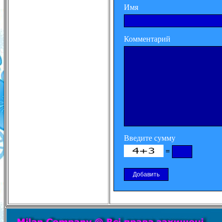
Имя
Комментарий
Введите сумму
=