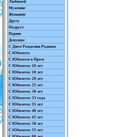
Любимой
Мужчине
Женщине
Другу
Подруге
Парню
Девушке
С Днем Рождения Родным
С Юбилеем
С Юбилеем в Прозе
С Юбилеем: 10 лет
С Юбилеем: 18 лет
С Юбилеем: 20 лет
С Юбилеем: 25 лет
С Юбилеем: 30 лет
С Юбилеем: 33 года
С Юбилеем: 35 лет
С Юбилеем: 40 лет
С Юбилеем: 45 лет
С Юбилеем: 50 лет
С Юбилеем: 55 лет
С Юбилеем: 60 лет