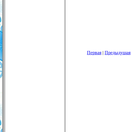
Первая
|
Предыдущая