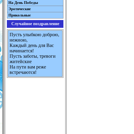
На День Победы
Эротические
Прикольные
Случайное поздравление
Пусть улыбкою доброю,
нежною,
Каждый день для Вас
начинается!
Пусть заботы, тревоги
житейские
На пути вам реже
встречаются!