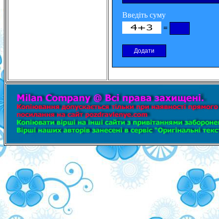
Введіть суму
=