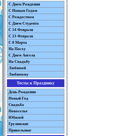
С Днем Рождения
С Новым Годом
С Рождеством
C Днем Студента
С 14 Февраля
С 23 Февраля
С 8 Марта
На Пасху
C Днем Ангела
На Свадьбу
Любимой
Любимому
Тосты к Празднику
День Рождения
Новый Год
Свадьба
Новоселье
Юбилей
Грузинские
Прикольные