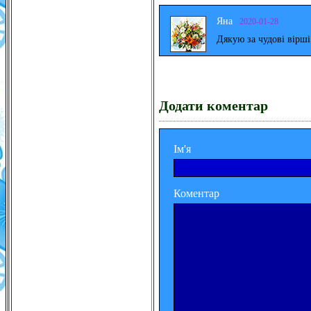
Яна
2020-01-28
Дякую за чудові вірш
Додати коментар
Ім'я
Коментар