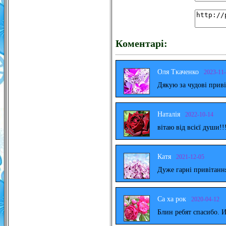
Коментарі:
Оля Ткаченко
2023-11
Дякую за чудові прив
Наталія
2022-10-14
вітаю від всієї души!!
Катя
2021-12-05
Дуже гарні привітанн
Са ха рок
2020-04-12
Блин ребят спасибо. 