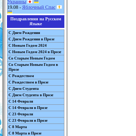
Украины
19.08 -
Яблочный Спас
Поздравления на Русском
Языке
С Днем Рождения
С Днем Рождения в Прозе
С Новым Годом 2024
С Новым Годом 2024 в Прозе
Со Старым Новым Годом
Со Старым Новым Годом в
Прозе
С Рождеством
С Рождеством в Прозе
С Днем Студента
С Днем Студента в Прозе
С 14 Февраля
С 14 Февраля в Прозе
С 23 Февраля
С 23 Февраля в Прозе
С 8 Марта
С 8 Марта в Прозе