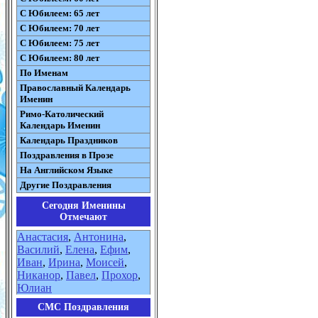
С Юбилеем: 65 лет
С Юбилеем: 70 лет
С Юбилеем: 75 лет
С Юбилеем: 80 лет
По Именам
Православный Календарь
Именин
Римо-Католический
Календарь Именин
Календарь Праздников
Поздравления в Прозе
На Английском Языке
Другие Поздравления
Сегодня Именины
Отмечают
Анастасия
,
Антонина
,
Василий
,
Елена
,
Ефим
,
Иван
,
Ирина
,
Моисей
,
Никанор
,
Павел
,
Прохор
,
Юлиан
СМС Поздравления