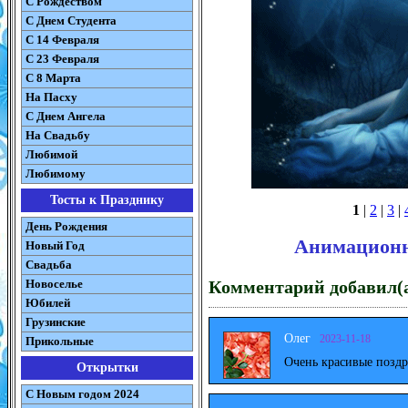
С Рождеством
C Днем Студента
С 14 Февраля
С 23 Февраля
С 8 Марта
На Пасху
C Днем Ангела
На Свадьбу
Любимой
Любимому
Тосты к Празднику
1
|
2
|
3
|
День Рождения
Анимационн
Новый Год
Свадьба
Новоселье
Комментарий добавил(а
Юбилей
Грузинские
Олег
2023-11-18
Прикольные
Очень красивые поздр
Открытки
С Новым годом 2024