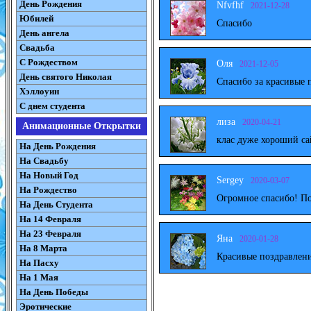
День Рождения
Nfvfhf
2021-12-28
Юбилей
Спасибо
День ангела
Свадьба
С Рождеством
Оля
2021-12-05
День святого Николая
Спасибо за красивые 
Хэллоуин
С днем студента
лиза
2020-04-21
Анимационные Открытки
клас дуже хороший са
На День Рождения
На Свадьбу
На Новый Год
Sergey
2020-03-07
На Рождество
Огромное спасибо! По
На День Студента
На 14 Февраля
На 23 Февраля
Яна
2020-01-28
На 8 Марта
Красивые поздравлени
На Пасху
На 1 Мая
На День Победы
Эротические