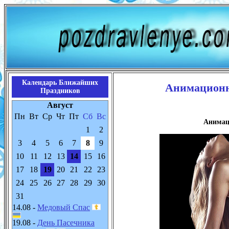
Календарь Ближайших
Анимационн
Праздников
Август
Пн
Вт
Ср
Чт
Пт
Сб
Вс
Анимац
1
2
3
4
5
6
7
8
9
10
11
12
13
14
15
16
17
18
19
20
21
22
23
24
25
26
27
28
29
30
31
14.08 -
Медовый Спас
19.08 -
День Пасечника