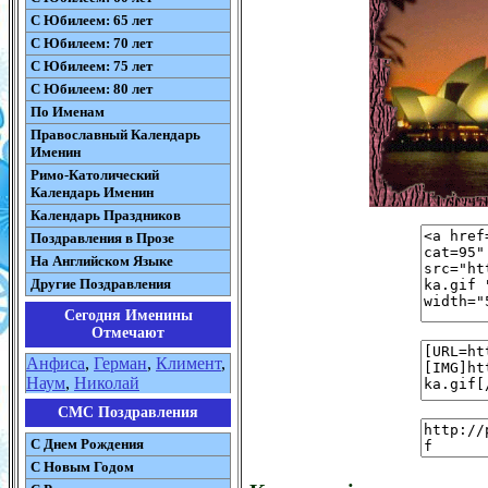
С Юбилеем: 65 лет
С Юбилеем: 70 лет
С Юбилеем: 75 лет
С Юбилеем: 80 лет
По Именам
Православный Календарь
Именин
Римо-Католический
Календарь Именин
Календарь Праздников
Поздравления в Прозе
На Английском Языке
Другие Поздравления
Сегодня Именины
Отмечают
Анфиса
,
Герман
,
Климент
,
Наум
,
Николай
СМС Поздравления
С Днем Рождения
С Новым Годом