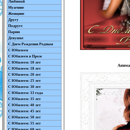
Любимой
Мужчине
Женщине
Другу
Подруге
Парню
Девушке
С Днем Рождения Родным
С Юбилеем
С Юбилеем в Прозе
С Юбилеем: 10 лет
Анима
С Юбилеем: 18 лет
С Юбилеем: 20 лет
С Юбилеем: 25 лет
С Юбилеем: 30 лет
С Юбилеем: 33 года
С Юбилеем: 35 лет
С Юбилеем: 40 лет
С Юбилеем: 45 лет
С Юбилеем: 50 лет
С Юбилеем: 55 лет
С Юбилеем: 60 лет