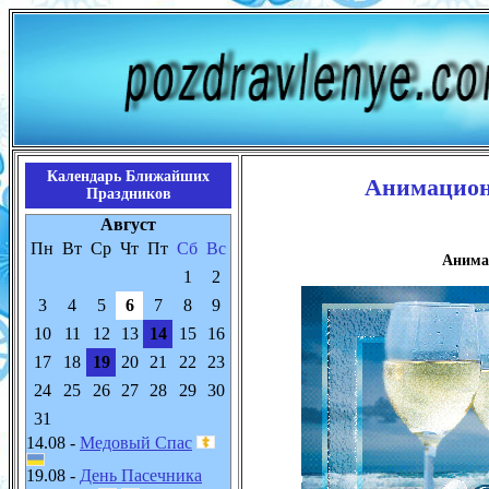
Календарь Ближайших
Анимацион
Праздников
Август
Пн
Вт
Ср
Чт
Пт
Сб
Вс
Анима
1
2
3
4
5
6
7
8
9
10
11
12
13
14
15
16
17
18
19
20
21
22
23
24
25
26
27
28
29
30
31
14.08 -
Медовый Спас
19.08 -
День Пасечника