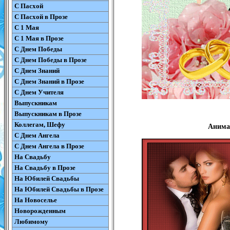
С Пасхой
С Пасхой в Прозе
С 1 Мая
С 1 Мая в Прозе
С Днем Победы
С Днем Победы в Прозе
С Днем Знаний
С Днем Знаний в Прозе
С Днем Учителя
Выпускникам
Выпускникам в Прозе
Коллегам, Шефу
Анима
С Днем Ангела
С Днем Ангела в Прозе
На Свадьбу
На Свадьбу в Прозе
На Юбилей Свадьбы
На Юбилей Свадьбы в Прозе
На Новоселье
Новорожденным
Любимому