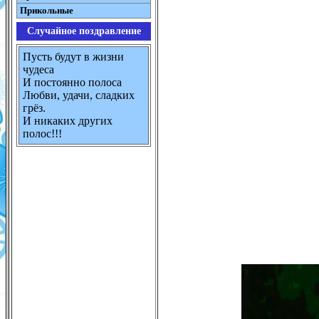
Прикольные
Случайное поздравление
Пусть будут в жизни
чудеса
И постоянно полоса
Любви, удачи, сладких
грёз.
И никаких других
полос!!!