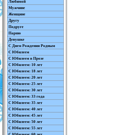
Любимой
Мужчине
Женщине
Другу
Подруге
Парню
Девушке
С Днем Рождения Родным
С Юбилеем
С Юбилеем в Прозе
С Юбилеем: 10 лет
С Юбилеем: 18 лет
С Юбилеем: 20 лет
С Юбилеем: 25 лет
С Юбилеем: 30 лет
С Юбилеем: 33 года
С Юбилеем: 35 лет
С Юбилеем: 40 лет
С Юбилеем: 45 лет
С Юбилеем: 50 лет
С Юбилеем: 55 лет
С Юбилеем: 60 лет