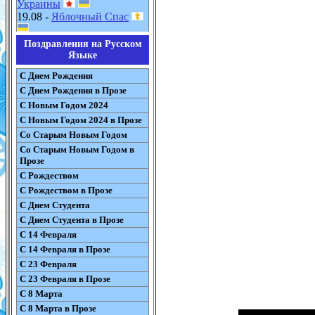
Украины
19.08 -
Яблочный Спас
Поздравления на Русском
Языке
С Днем Рождения
С Днем Рождения в Прозе
С Новым Годом 2024
С Новым Годом 2024 в Прозе
Со Старым Новым Годом
Со Старым Новым Годом в
Прозе
С Рождеством
С Рождеством в Прозе
С Днем Студента
С Днем Студента в Прозе
С 14 Февраля
С 14 Февраля в Прозе
С 23 Февраля
С 23 Февраля в Прозе
С 8 Марта
С 8 Марта в Прозе