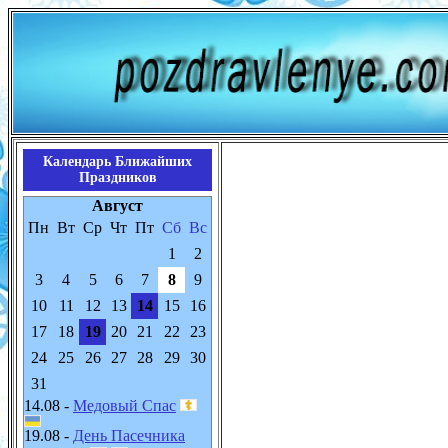
Календарь Ближайших
Праздников
Август
Пн
Вт
Ср
Чт
Пт
Сб
Вс
1
2
3
4
5
6
7
8
9
10
11
12
13
14
15
16
17
18
19
20
21
22
23
24
25
26
27
28
29
30
31
14.08 -
Медовый Спас
19.08 -
День Пасечника