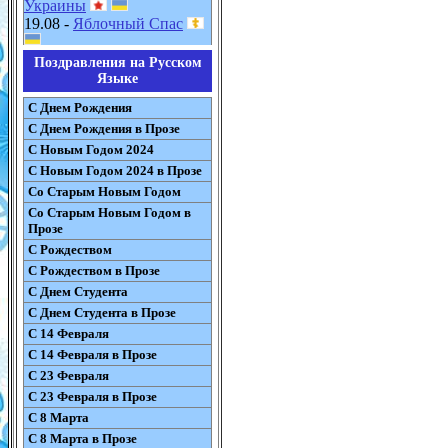
Украины
19.08 -
Яблочный Спас
Поздравления на Русском
Языке
С Днем Рождения
С Днем Рождения в Прозе
С Новым Годом 2024
С Новым Годом 2024 в Прозе
Со Старым Новым Годом
Со Старым Новым Годом в
Прозе
С Рождеством
С Рождеством в Прозе
С Днем Студента
С Днем Студента в Прозе
С 14 Февраля
С 14 Февраля в Прозе
С 23 Февраля
С 23 Февраля в Прозе
С 8 Марта
С 8 Марта в Прозе