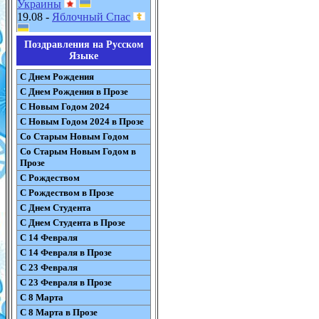
Украины
19.08 -
Яблочный Спас
Поздравления на Русском
Языке
С Днем Рождения
С Днем Рождения в Прозе
С Новым Годом 2024
С Новым Годом 2024 в Прозе
Со Старым Новым Годом
Со Старым Новым Годом в
Прозе
С Рождеством
С Рождеством в Прозе
С Днем Студента
С Днем Студента в Прозе
С 14 Февраля
С 14 Февраля в Прозе
С 23 Февраля
С 23 Февраля в Прозе
С 8 Марта
С 8 Марта в Прозе