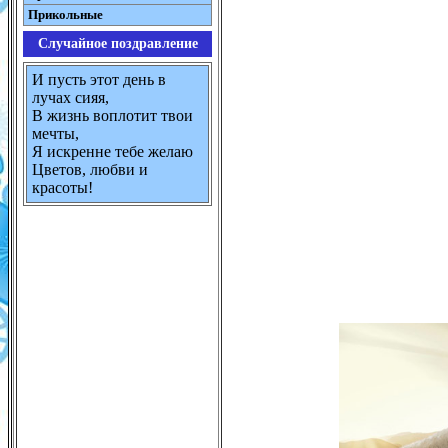
Прикольные
Случайное поздравление
И пусть этот день в
лучах сияя,
В жизнь воплотит твои
мечты,
Я искренне тебе желаю
Цветов, любви и
красоты!