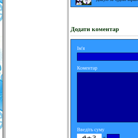
Додати коментар
Ім'я
Коментар
Введіть суму
=