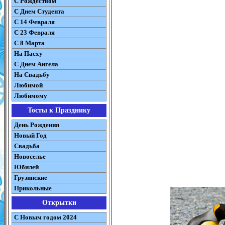
С Рождеством
C Днем Студента
С 14 Февраля
С 23 Февраля
С 8 Марта
На Пасху
C Днем Ангела
На Свадьбу
Любимой
Любимому
Тосты к Празднику
День Рождения
Новый Год
Свадьба
Новоселье
Юбилей
Грузинские
Прикольные
Открытки
С Новым годом 2024