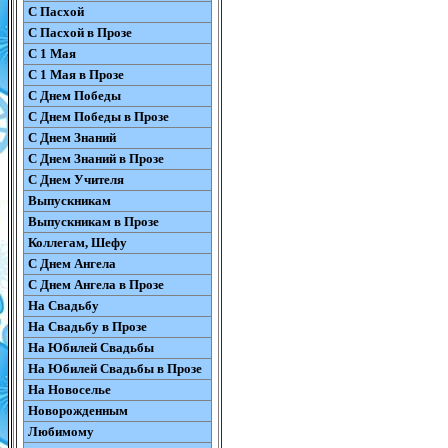
С Пасхой
С Пасхой в Прозе
С 1 Мая
С 1 Мая в Прозе
С Днем Победы
С Днем Победы в Прозе
С Днем Знаний
С Днем Знаний в Прозе
С Днем Учителя
Выпускникам
Выпускникам в Прозе
Коллегам, Шефу
С Днем Ангела
С Днем Ангела в Прозе
На Свадьбу
На Свадьбу в Прозе
На Юбилей Свадьбы
На Юбилей Свадьбы в Прозе
На Новоселье
Новорожденным
Любимому