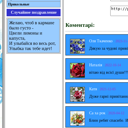
Прикольные
Случайное поздравление
Желаю, чтоб в кармане
Коментарі:
было густо -
Цвели лимоны и
капуста,
Оля Ткаченко
2023-11
И улыбайся во весь рот,
Улыбка так тебе идет!
Дякую за чудові прив
Наталія
2022-10-14
вітаю від всієї души!!
Катя
2021-12-05
Дуже гарні привітанн
Са ха рок
2020-04-12
Блин ребят спасибо. 