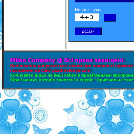
Введіть суму
=