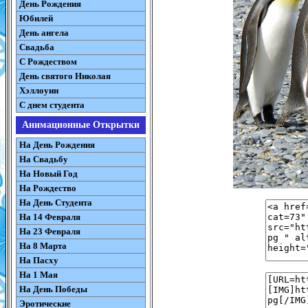
День Рождения
Юбилей
День ангела
Свадьба
С Рождеством
День святого Николая
Хэллоуин
С днем студента
Анимационные Открытки
На День Рождения
На Свадьбу
На Новый Год
На Рождество
На День Студента
На 14 Февраля
На 23 Февраля
На 8 Марта
На Пасху
На 1 Мая
На День Победы
Эротические