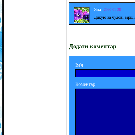
Яна
2020-01-28
Дякую за чудові вірш
Додати коментар
Ім'я
Коментар