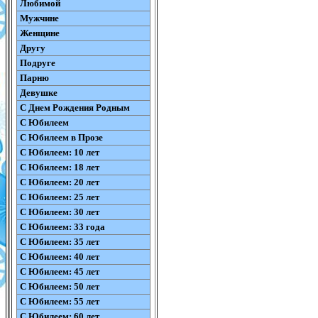
Любимой
Мужчине
Женщине
Другу
Подруге
Парню
Девушке
С Днем Рождения Родным
С Юбилеем
С Юбилеем в Прозе
С Юбилеем: 10 лет
С Юбилеем: 18 лет
С Юбилеем: 20 лет
С Юбилеем: 25 лет
С Юбилеем: 30 лет
С Юбилеем: 33 года
С Юбилеем: 35 лет
С Юбилеем: 40 лет
С Юбилеем: 45 лет
С Юбилеем: 50 лет
С Юбилеем: 55 лет
С Юбилеем: 60 лет