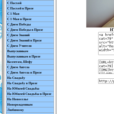
С Пасхой
С Пасхой в Прозе
С 1 Мая
С 1 Мая в Прозе
С Днем Победы
HT
С Днем Победы в Прозе
С Днем Знаний
С Днем Знаний в Прозе
С Днем Учителя
Выпускникам
Выпускникам в Прозе
Коллегам, Шефу
С Днем Ангела
С Днем Ангела в Прозе
На Свадьбу
На Свадьбу в Прозе
На Юбилей Свадьбы
На Юбилей Свадьбы в Прозе
На Новоселье
Новорожденным
Любимому