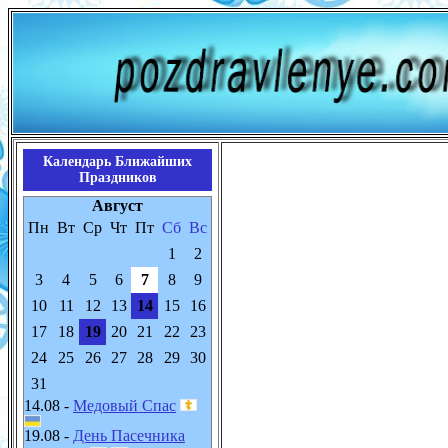
Календарь Ближайших
Праздников
Август
Пн
Вт
Ср
Чт
Пт
Сб
Вс
1
2
3
4
5
6
7
8
9
10
11
12
13
14
15
16
17
18
19
20
21
22
23
24
25
26
27
28
29
30
31
14.08 -
Медовый Спас
19.08 -
День Пасечника