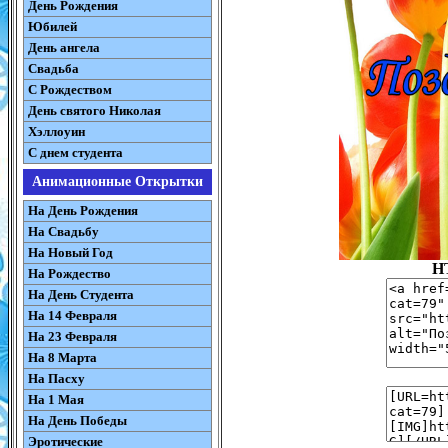
День Рождения
Юбилей
День ангела
Свадьба
С Рождеством
День святого Николая
Хэллоуин
С днем студента
Анимационные Открытки
На День Рождения
На Свадьбу
На Новый Год
HT
На Рождество
На День Студента
На 14 Февраля
На 23 Февраля
На 8 Марта
На Пасху
На 1 Мая
На День Победы
Эротические