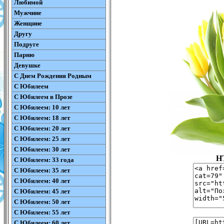
Любимой
Мужчине
Женщине
Другу
Подруге
Парню
Девушке
С Днем Рождения Родным
С Юбилеем
С Юбилеем в Прозе
С Юбилеем: 10 лет
С Юбилеем: 18 лет
С Юбилеем: 20 лет
С Юбилеем: 25 лет
С Юбилеем: 30 лет
HT
С Юбилеем: 33 года
С Юбилеем: 35 лет
С Юбилеем: 40 лет
С Юбилеем: 45 лет
С Юбилеем: 50 лет
С Юбилеем: 55 лет
С Юбилеем: 60 лет