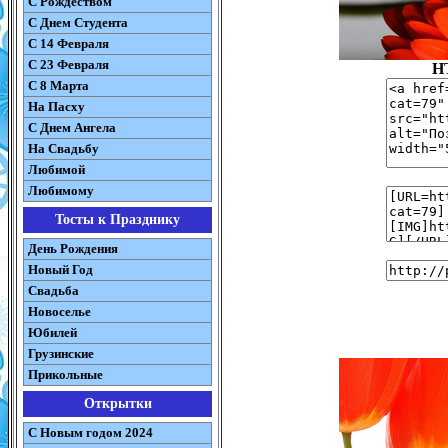
С Рождеством
C Днем Студента
С 14 Февраля
С 23 Февраля
HT
С 8 Марта
На Пасху
C Днем Ангела
На Свадьбу
Любимой
Любимому
Тосты к Празднику
День Рождения
Новый Год
Свадьба
Новоселье
Юбилей
Грузинские
Прикольные
Открытки
С Новым годом 2024