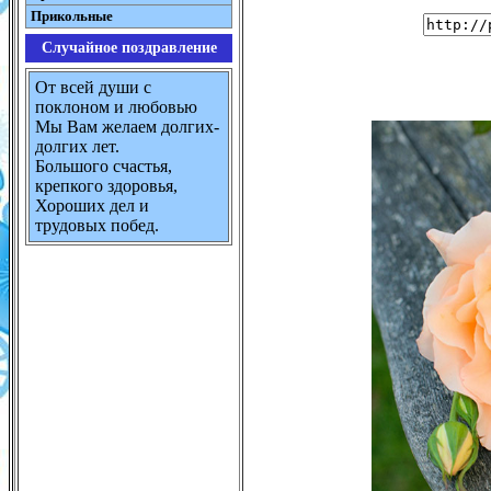
Прикольные
Случайное поздравление
От всей души с
поклоном и любовью
Мы Вам желаем долгих-
долгих лет.
Большого счастья,
крепкого здоровья,
Хороших дел и
трудовых побед.