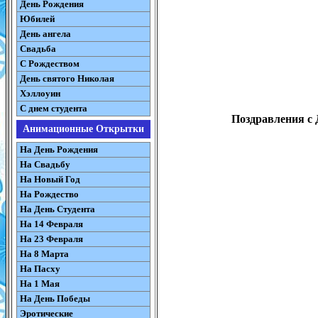
День Рождения
Юбилей
День ангела
Свадьба
С Рождеством
День святого Николая
Хэллоуин
С днем студента
Поздравления с
Анимационные Открытки
На День Рождения
На Свадьбу
На Новый Год
На Рождество
На День Студента
На 14 Февраля
На 23 Февраля
На 8 Марта
На Пасху
На 1 Мая
На День Победы
Эротические