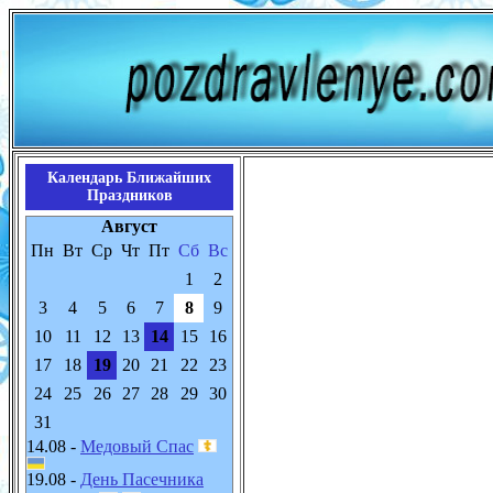
Календарь Ближайших
Праздников
Август
Пн
Вт
Ср
Чт
Пт
Сб
Вс
1
2
3
4
5
6
7
8
9
10
11
12
13
14
15
16
17
18
19
20
21
22
23
24
25
26
27
28
29
30
31
14.08 -
Медовый Спас
19.08 -
День Пасечника