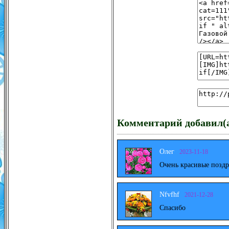
Комментарий добавил(а
Олег
2023-11-18
Очень красивые поздр
Nfvfhf
2021-12-28
Спасибо