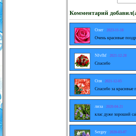
Комментарий добавил(а
Олег
2023-11-18
Очень красивые поздр
Nfvfhf
2021-12-28
Спасибо
Оля
2021-12-05
Спасибо за красивые 
лиза
2020-04-21
клас дуже хороший са
Sergey
2020-03-07