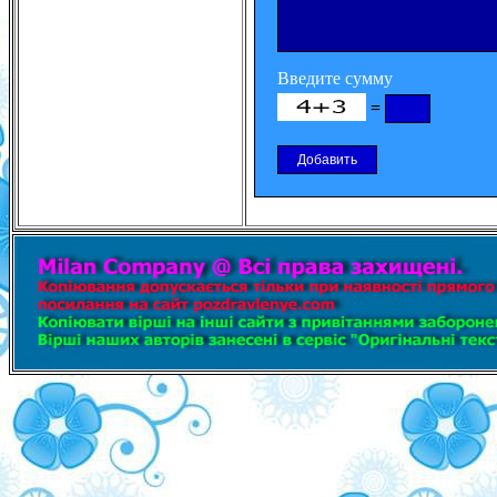
Введите сумму
=