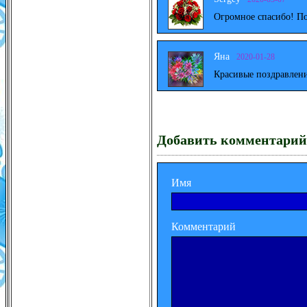
Огромное спасибо! По
Яна
2020-01-28
Красивые поздравлени
Добавить комментарий
Имя
Комментарий