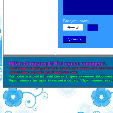
Введите сумму
=