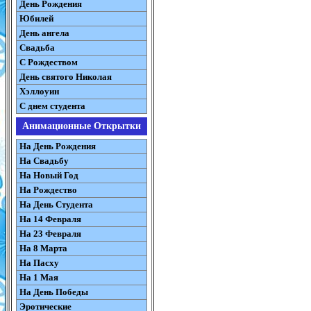
День Рождения
Юбилей
День ангела
Свадьба
С Рождеством
День святого Николая
Хэллоуин
С днем студента
Анимационные Открытки
На День Рождения
На Свадьбу
На Новый Год
На Рождество
На День Студента
На 14 Февраля
На 23 Февраля
На 8 Марта
На Пасху
На 1 Мая
На День Победы
Эротические