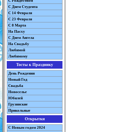
С Рождеством
C Днем Студента
С 14 Февраля
С 23 Февраля
С 8 Марта
На Пасху
C Днем Ангела
На Свадьбу
Любимой
Любимому
Тосты к Празднику
День Рождения
Новый Год
Свадьба
Новоселье
Юбилей
Грузинские
Прикольные
Открытки
С Новым годом 2024