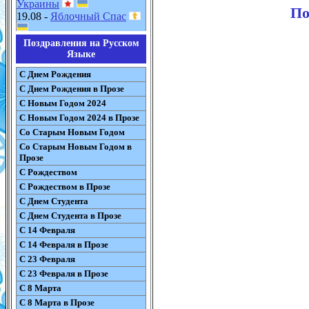
Украины
По
19.08 -
Яблочный Спас
Поздравления на Русском
Языке
С Днем Рождения
С Днем Рождения в Прозе
С Новым Годом 2024
С Новым Годом 2024 в Прозе
Со Старым Новым Годом
Со Старым Новым Годом в
Прозе
С Рождеством
С Рождеством в Прозе
С Днем Студента
С Днем Студента в Прозе
С 14 Февраля
С 14 Февраля в Прозе
С 23 Февраля
С 23 Февраля в Прозе
С 8 Марта
С 8 Марта в Прозе