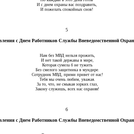
И с днем охраны вас поздравить,
И пожелать спокойных снов!
5
вления с Днем Работников Службы Вневедомственной Охр
Нам без МВД нельзя прожить,
И нет такой державы в мире,
Которая сумела б не тужить
Без смелого защитника в мундире.
Сотрудник МВД, прими привет от нас!
Тебя мы очень любим, уважая.
За то, что, не смыкая зорких глаз,
Закону служишь, всех нас охраняя!
6
вления с Днем Работников Службы Вневедомственной Охр