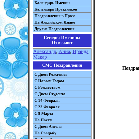
Календарь Именин
Календарь Праздников
Поздравления в Прозе
На Английском Языке
Другие Поздравления
Сегодня Именины
Отмечают
Александр
,
Анна
,
Ираида
,
Макар
СМС Поздравления
Поздра
С Днем Рождения
С Новым Годом
С Рождеством
C Днем Студента
С 14 Февраля
С 23 Февраля
С 8 Марта
На Пасху
C Днем Ангела
На Свадьбу