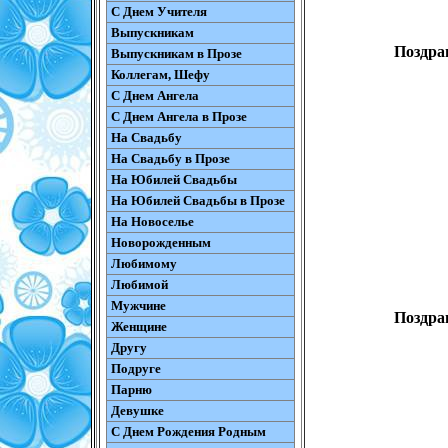
С Днем Учителя
Выпускникам
Поздра
Выпускникам в Прозе
Коллегам, Шефу
С Днем Ангела
С Днем Ангела в Прозе
На Свадьбу
На Свадьбу в Прозе
На Юбилей Свадьбы
На Юбилей Свадьбы в Прозе
На Новоселье
Новорожденным
Любимому
Любимой
Мужчине
Поздра
Женщине
Другу
Подруге
Парню
Девушке
С Днем Рождения Родным