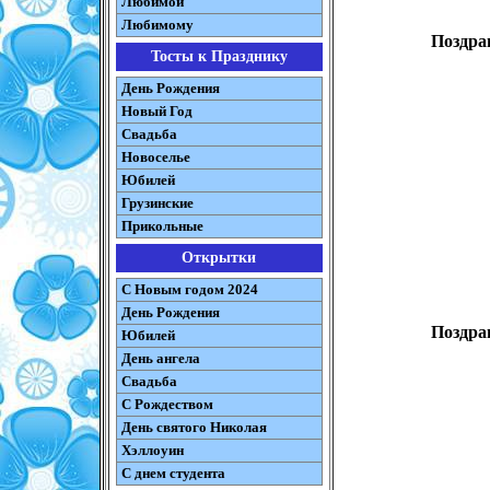
Любимой
Любимому
Поздра
Тосты к Празднику
День Рождения
Новый Год
Свадьба
Новоселье
Юбилей
Грузинские
Прикольные
Открытки
С Новым годом 2024
День Рождения
Поздра
Юбилей
День ангела
Свадьба
С Рождеством
День святого Николая
Хэллоуин
С днем студента