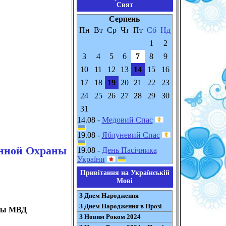
Свят
Серпень
Пн
Вт
Ср
Чт
Пт
Сб
Нд
1
2
3
4
5
6
7
8
9
10
11
12
13
14
15
16
17
18
19
20
21
22
23
24
25
26
27
28
29
30
31
14.08 -
Медовий Спас
19.08 -
Яблуневий Спас
енной Охраны
19.08 -
День Пасічника
України
Привітання на Українській
Мові
З Днем Народження
З Днем Народження в Прозі
аны МВД
З Новим Роком 2024