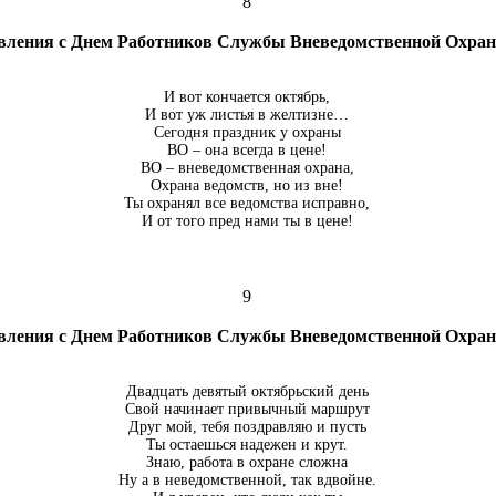
8
вления с Днем Работников Службы Вневедомственной Охр
И вот кончается октябрь,
И вот уж листья в желтизне…
Сегодня праздник у охраны
ВО – она всегда в цене!
ВО – вневедомственная охрана,
Охрана ведомств, но из вне!
Ты охранял все ведомства исправно,
И от того пред нами ты в цене!
9
вления с Днем Работников Службы Вневедомственной Охр
Двадцать девятый октябрьский день
Свой начинает привычный маршрут
Друг мой, тебя поздравляю и пусть
Ты остаешься надежен и крут.
Знаю, работа в охране сложна
Ну а в неведомственной, так вдвойне.