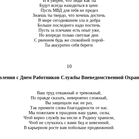
И я уверен, что люди как ты
Будут всегда находиться в цене.
Пусть МВД для тебя не предел
Знаешь ты твердо, что хочешь достичь.
В мире сегодняшнем зла и добра
Больше последнего надо постичь.
Пусть за плечами есть опыт уже,
Но впереди только светлые дни.
С рвением будь же спокойней порой-
Ты аккуратно себя береги.
10
вления с Днем Работников Службы Вневедомственной Охр
Ваш труд отважный и тревожный,
По правде сказать, невероятно сложный,
Вы защищали нас не раз,
Так примите слова благодарности от нас.
Мы пожелаем в праздник ваш удачи, силы,
Чтоб верно службу вы несли и Родину хранили,
Чтоб не случалось с вами бед и невезений,
В карьерном росте вам побольше продвижений.