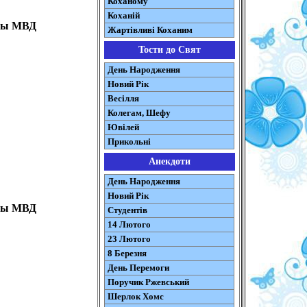
Коханому
Коханій
аны МВД
Жартівливі Коханим
Тости до Свят
День Народження
Новий Рік
Весілля
Колегам, Шефу
Ювілей
Прикольні
Анекдоти
День Народження
Новий Рік
аны МВД
Студентів
14 Лютого
23 Лютого
8 Березня
День Перемоги
Поручик Ржевський
Шерлок Хомс