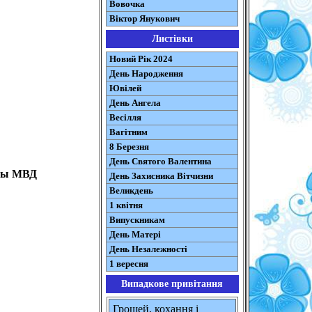
Вовочка
Віктор Янукович
Листівки
Новий Рік 2024
День Народження
Ювілей
День Ангела
Весілля
Вагітним
8 Березня
День Святого Валентина
аны МВД
День Захисника Вітчизни
Великдень
1 квітня
Випускникам
День Матері
День Незалежності
1 вересня
Випадкове привітання
Грошей, кохання і