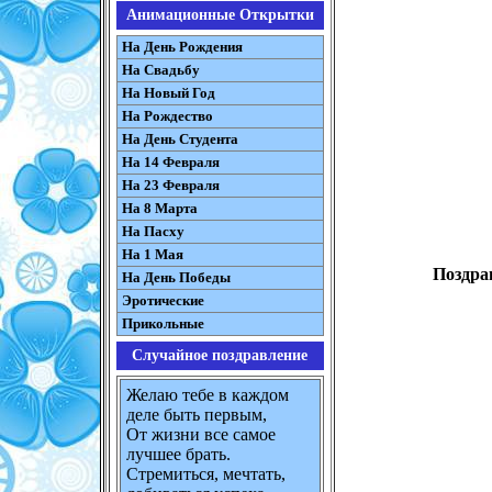
Анимационные Открытки
На День Рождения
На Свадьбу
На Новый Год
На Рождество
На День Студента
На 14 Февраля
На 23 Февраля
На 8 Марта
На Пасху
На 1 Мая
Поздра
На День Победы
Эротические
Прикольные
Случайное поздравление
Желаю тебе в каждом
деле быть первым,
От жизни все самое
лучшее брать.
Стремиться, мечтать,