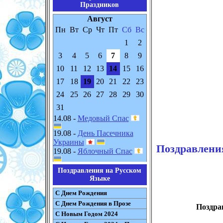
Праздников
Август
Пн
Вт
Ср
Чт
Пт
Сб
Вс
1
2
3
4
5
6
7
8
9
10
11
12
13
14
15
16
17
18
19
20
21
22
23
24
25
26
27
28
29
30
31
14.08 -
Медовый Спас
19.08 -
День Пасечника
Украины
Поздравлени
19.08 -
Яблочный Спас
Поздравления на Русском
Языке
С Днем Рождения
С Днем Рождения в Прозе
Поздра
С Новым Годом 2024