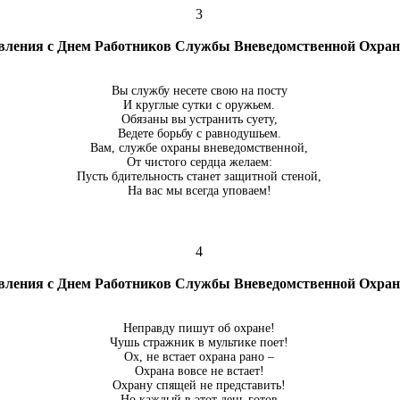
3
вления с Днем Работников Службы Вневедомственной Охр
Вы службу несете свою на посту
И круглые сутки с оружьем.
Обязаны вы устранить суету,
Ведете борьбу с равнодушьем.
Вам, службе охраны вневедомственной,
От чистого сердца желаем:
Пусть бдительность станет защитной стеной,
На вас мы всегда уповаем!
4
вления с Днем Работников Службы Вневедомственной Охр
Неправду пишут об охране!
Чушь стражник в мультике поет!
Ох, не встает охрана рано –
Охрана вовсе не встает!
Охрану спящей не представить!
Но каждый в этот день готов