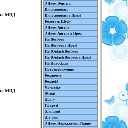
З Днем Вчителя
Випускникам
аны МВД
Випускникам в Прозі
Колегам, Шефу
З Днем Ангела
З Днем Ангела в Прозі
На Весілля
На Весілля в Прозі
На Ювілей Весілля
На Ювілей Весілля в Прозі
На Новосілля
Новонародженим
Коханому
Коханій
Чоловіку
аны МВД
Жінці
Другу
Подрузі
Хлопцеві
Дівчині
З Днем Народження Рідним