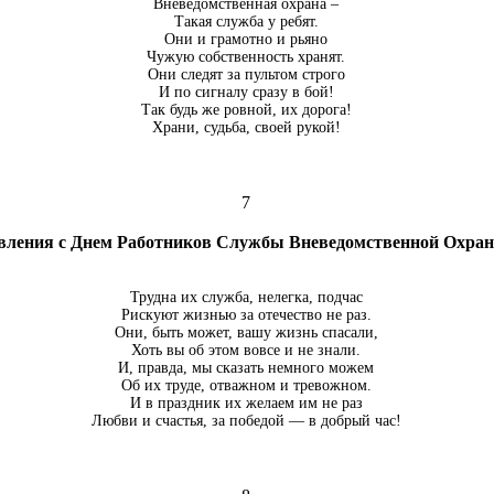
Вневедомственная охрана –
Такая служба у ребят.
Они и грамотно и рьяно
Чужую собственность хранят.
Они следят за пультом строго
И по сигналу сразу в бой!
Так будь же ровной, их дорога!
Храни, судьба, своей рукой!
7
вления с Днем Работников Службы Вневедомственной Охр
Трудна их служба, нелегка, подчас
Рискуют жизнью за отечество не раз.
Они, быть может, вашу жизнь спасали,
Хоть вы об этом вовсе и не знали.
И, правда, мы сказать немного можем
Об их труде, отважном и тревожном.
И в праздник их желаем им не раз
Любви и счастья, за победой — в добрый час!