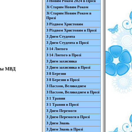
З Новим Роком 2024 в Прозі
Зі Старим Новим Роком
Зі Старим Новим Роком в
Прозі
З Різдвом Христовим
З Різдвом Христовим в Прозі
З Днем Студента
З Днем Студента в Прозі
З 14 Лютого
З 14 Лютого в Прозі
З Днем захисника
З Днем захисника в Прозі
аны МВД
З 8 Березня
З 8 Березня в Прозі
З Пасхою, Великоднем
З Пасхою, Великоднем в Прозі
З 1 Травня
З 1 Травня в Прозі
З Днем Перемоги
З Днем Перемоги в Прозі
З Днем Знань
З Днем Знань в Прозі