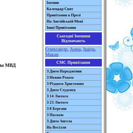
Іменин
Календар Свят
Привітання в Прозі
На Англійській Мові
Інші Привітання
Сьогодні Іменини
Відзначають
Олександр
,
Анна
,
Іраїда
,
Макар
СМС Привітання
аны МВД
З Днем Народження
З Новим Роком
З Різдвом Христовим
З Днем Студента
З 14 Лютого
З 23 Лютого
З 8 Березня
З Паскою
З Днем Ангела
На Весілля