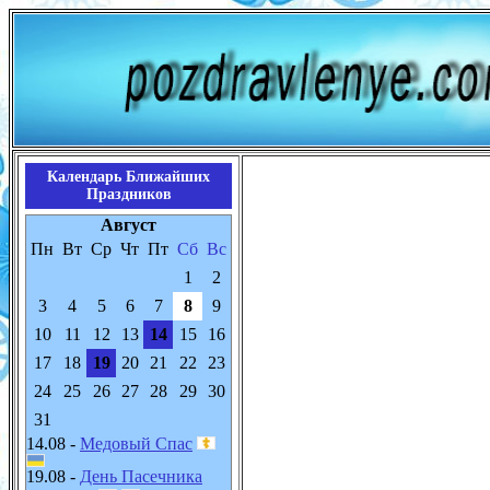
Календарь Ближайших
Праздников
Август
Пн
Вт
Ср
Чт
Пт
Сб
Вс
1
2
3
4
5
6
7
8
9
10
11
12
13
14
15
16
17
18
19
20
21
22
23
24
25
26
27
28
29
30
31
14.08 -
Медовый Спас
19.08 -
День Пасечника