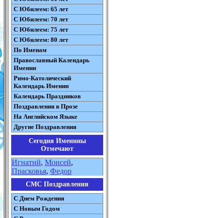
С Юбилеем: 65 лет
С Юбилеем: 70 лет
С Юбилеем: 75 лет
С Юбилеем: 80 лет
По Именам
Православный Календарь
Именин
Римо-Католический
Календарь Именин
Календарь Праздников
Поздравления в Прозе
На Английском Языке
Другие Поздравления
Сегодня Именины
Отмечают
Игнатий
,
Моисей
,
Прасковья
,
Федор
СМС Поздравления
С Днем Рождения
С Новым Годом