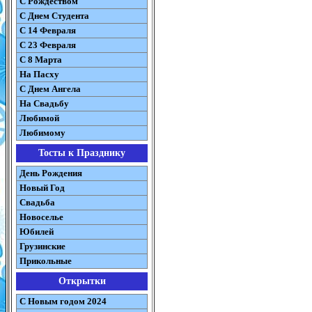
С Рождеством
C Днем Студента
С 14 Февраля
С 23 Февраля
С 8 Марта
На Пасху
C Днем Ангела
На Свадьбу
Любимой
Любимому
Тосты к Празднику
День Рождения
Новый Год
Свадьба
Новоселье
Юбилей
Грузинские
Прикольные
Открытки
С Новым годом 2024