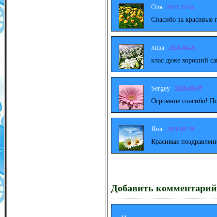
Оля
2021-12-05
Спасибо за красивые 
лиза
2020-04-21
клас дуже хороший са
Sergey
2020-03-07
Огромное спасибо! По
Яна
2020-01-28
Красивые поздравлени
Добавить комментарий