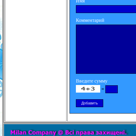
Имя
Комментарий
Введите сумму
=