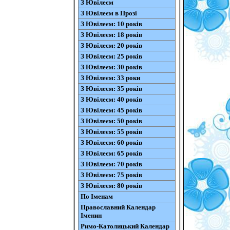
З Ювілеєм
З Ювілеєм в Прозі
З Ювілеєм: 10 років
З Ювілеєм: 18 років
З Ювілеєм: 20 років
З Ювілеєм: 25 років
З Ювілеєм: 30 років
З Ювілеєм: 33 роки
З Ювілеєм: 35 років
З Ювілеєм: 40 років
З Ювілеєм: 45 років
З Ювілеєм: 50 років
З Ювілеєм: 55 років
З Ювілеєм: 60 років
З Ювілеєм: 65 років
З Ювілеєм: 70 років
З Ювілеєм: 75 років
З Ювілеєм: 80 років
По Іменам
Православний Календар
Іменин
Римо-Католицький Календар