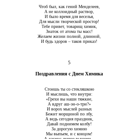
Чтоб был, как гений Менделеев,
А не коллоидный раствор,
И было время для веселья,
Для мысли творческой простор!
Тебе привет, товарищ химик,
Знаток от атома ты масс!
Желаем жизни полной, длинной,
И будь здоров – таков приказ!
5
Поздравления с Днем Химика
Стоишь ты со стекляшкою
И мыслишь, что внутри:
«Грехи вы наши тяжкие,
А вдруг аш-эн-о-три?»
И ворох мыслей разных
Бежит морщиной по лбу,
А ведь сегодня праздник,
Давай поднимем колбу!
За дорогую химию
Мы выпьем, и с концом!
А лакмус лучше выними –