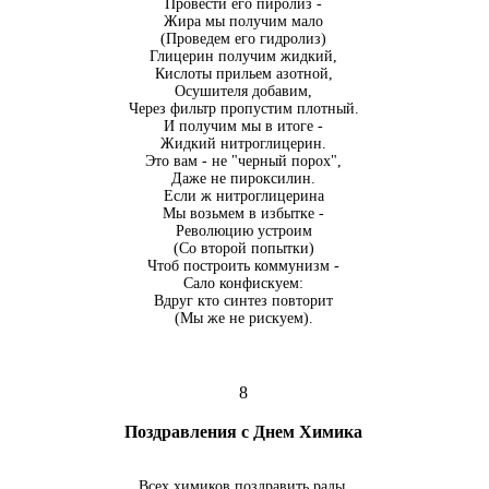
Провести его пиролиз -
Жира мы получим мало
(Проведем его гидролиз)
Глицерин получим жидкий,
Кислоты прильем азотной,
Осушителя добавим,
Через фильтр пропустим плотный.
И получим мы в итоге -
Жидкий нитроглицерин.
Это вам - не "черный порох",
Даже не пироксилин.
Если ж нитроглицерина
Мы возьмем в избытке -
Революцию устроим
(Со второй попытки)
Чтоб построить коммунизм -
Сало конфискуем:
Вдруг кто синтез повторит
(Мы же не рискуем).
8
Поздравления с Днем Химика
Всех химиков поздравить рады,