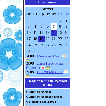
Праздников
Август
Пн
Вт
Ср
Чт
Пт
Сб
Вс
1
2
3
4
5
6
7
8
9
10
11
12
13
14
15
16
17
18
19
20
21
22
23
24
25
26
27
28
29
30
31
14.08 -
Медовый Спас
19.08 -
День Пасечника
Украины
19.08 -
Яблочный Спас
Поздравления на Русском
Языке
С Днем Рождения
С Днем Рождения в Прозе
С Новым Годом 2024