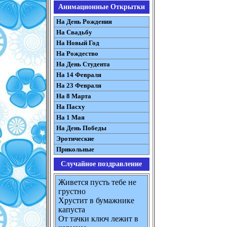
Анимационные Открытки
На День Рождения
На Свадьбу
На Новый Год
На Рождество
На День Студента
На 14 Февраля
На 23 Февраля
На 8 Марта
На Пасху
На 1 Мая
На День Победы
Эротические
Прикольные
Случайное поздравление
Живется пусть тебе не
грустно
Хрустит в бумажнике
капуста
От тачки ключ лежит в