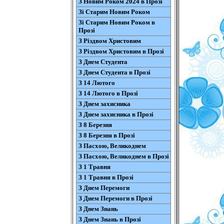
З Новим Роком 2024 в Прозі
Зі Старим Новим Роком
Зі Старим Новим Роком в
Прозі
З Різдвом Христовим
З Різдвом Христовим в Прозі
З Днем Студента
З Днем Студента в Прозі
З 14 Лютого
З 14 Лютого в Прозі
З Днем захисника
З Днем захисника в Прозі
З 8 Березня
З 8 Березня в Прозі
З Пасхою, Великоднем
З Пасхою, Великоднем в Прозі
З 1 Травня
З 1 Травня в Прозі
З Днем Перемоги
З Днем Перемоги в Прозі
З Днем Знань
З Днем Знань в Прозі