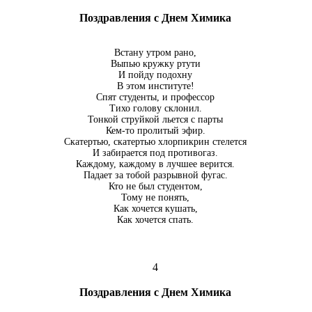
Поздравления с Днем Химика
Встану утром рано,
Выпью кружку ртути
И пойду подохну
В этом институте!
Спят студенты, и профессор
Тихо голову склонил.
Тонкой струйкой льется с парты
Кем-то пролитый эфир.
Скатертью, скатертью хлорпикрин стелется
И забирается под противогаз.
Каждому, каждому в лучшее верится.
Падает за тобой разрывной фугас.
Кто не был студентом,
Тому не понять,
Как хочется кушать,
Как хочется спать.
4
Поздравления с Днем Химика