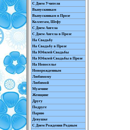
С Днем Учителя
Выпускникам
Выпускникам в Прозе
Коллегам, Шефу
С Днем Ангела
С Днем Ангела в Прозе
На Свадьбу
На Свадьбу в Прозе
На Юбилей Свадьбы
На Юбилей Свадьбы в Прозе
На Новоселье
Новорожденным
Любимому
Любимой
Мужчине
Женщине
Другу
Подруге
Парню
Девушке
С Днем Рождения Родным