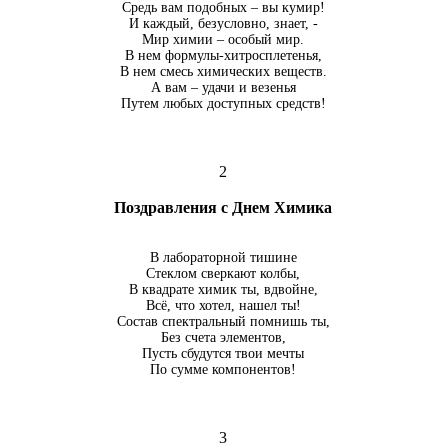
Средь вам подобных – вы кумир!
И каждый, безусловно, знает, -
Мир химии – особый мир.
В нем формулы-хитросплетенья,
В нем смесь химических веществ.
А вам – удачи и везенья
Путем любых доступных средств!
2
Поздравления с Днем Химика
В лабораторной тишине
Стеклом сверкают колбы,
В квадрате химик ты, вдвойне,
Всё, что хотел, нашел ты!
Состав спектральный помнишь ты,
Без счета элементов,
Пусть сбудутся твои мечты
По сумме компонентов!
3