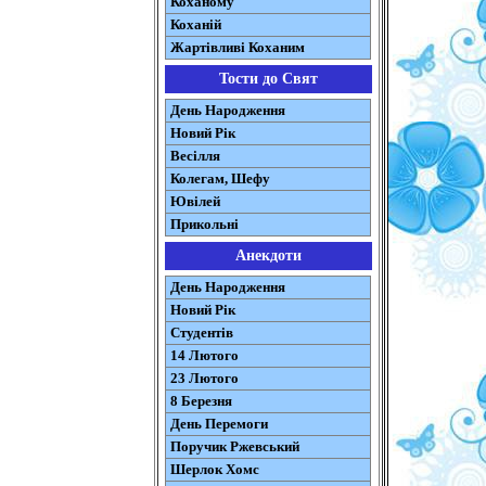
Коханому
Коханій
Жартівливі Коханим
Тости до Свят
День Народження
Новий Рік
Весілля
Колегам, Шефу
Ювілей
Прикольні
Анекдоти
День Народження
Новий Рік
Студентів
14 Лютого
23 Лютого
8 Березня
День Перемоги
Поручик Ржевський
Шерлок Хомс