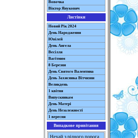
Вовочка
Віктор Янукович
Листівки
Новий Рік 2024
День Народження
Ювілей
День Ангела
Весілля
Вагітним
8 Березня
День Святого Валентина
День Захисника Вітчизни
Великдень
1 квітня
Випускникам
День Матері
День Незалежності
1 вересня
Випадкове привітання
Нехай з рідного порога