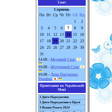
Свят
Серпень
Пн
Вт
Ср
Чт
Пт
Сб
Нд
1
2
3
4
5
6
7
8
9
10
11
12
13
14
15
16
17
18
19
20
21
22
23
24
25
26
27
28
29
30
31
14.08 -
Медовий Спас
19.08 -
Яблуневий Спас
19.08 -
День Пасічника
України
Привітання на Українській
Мові
З Днем Народження
З Днем Народження в Прозі
З Новим Роком 2024