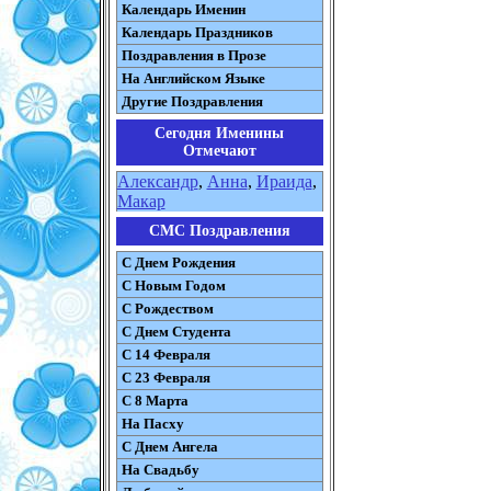
Календарь Именин
Календарь Праздников
Поздравления в Прозе
На Английском Языке
Другие Поздравления
Сегодня Именины
Отмечают
Александр
,
Анна
,
Ираида
,
Макар
СМС Поздравления
С Днем Рождения
С Новым Годом
С Рождеством
C Днем Студента
С 14 Февраля
С 23 Февраля
С 8 Марта
На Пасху
C Днем Ангела
На Свадьбу