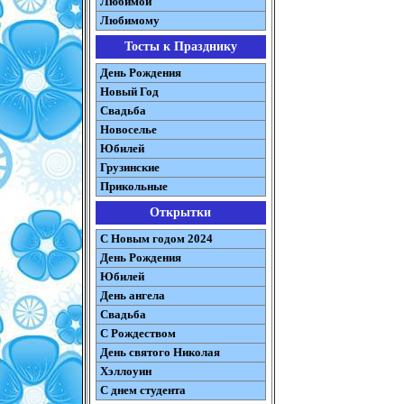
Любимой
Любимому
Тосты к Празднику
День Рождения
Новый Год
Свадьба
Новоселье
Юбилей
Грузинские
Прикольные
Открытки
С Новым годом 2024
День Рождения
Юбилей
День ангела
Свадьба
С Рождеством
День святого Николая
Хэллоуин
С днем студента