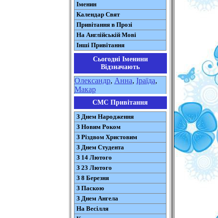
Іменин
Календар Свят
Привітання в Прозі
На Англійській Мові
Інші Привітання
Сьогодні Іменини
Відзначають
Олександр
,
Анна
,
Іраїда
,
Макар
СМС Привітання
З Днем Народження
З Новим Роком
З Різдвом Христовим
З Днем Студента
З 14 Лютого
З 23 Лютого
З 8 Березня
З Паскою
З Днем Ангела
На Весілля