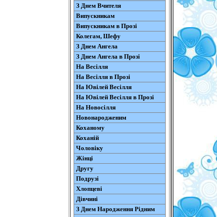
З Днем Вчителя
Випускникам
Випускникам в Прозі
Колегам, Шефу
З Днем Ангела
З Днем Ангела в Прозі
На Весілля
На Весілля в Прозі
На Ювілей Весілля
На Ювілей Весілля в Прозі
На Новосілля
Новонародженим
Коханому
Коханій
Чоловіку
Жінці
Другу
Подрузі
Хлопцеві
Дівчині
З Днем Народження Рідним