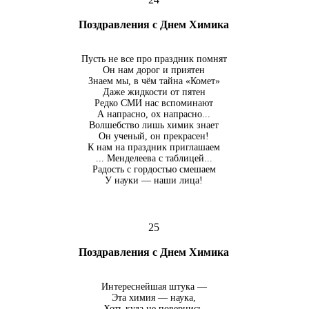
Поздравления с Днем Химика
Пусть не все про праздник помнят
Он нам дорог и приятен
Знаем мы, в чём тайна «Комет»
Даже жидкости от пятен
Редко СМИ нас вспоминают
А напрасно, ох напрасно...
Волшебство лишь химик знает
Он ученый, он прекрасен!
К нам на праздник приглашаем
... Менделеева с таблицей...
Радость с гордостью смешаем
У науки — наши лица!
25
Поздравления с Днем Химика
Интереснейшая штука —
Эта химия — наука,
Хоть куда не повернись,