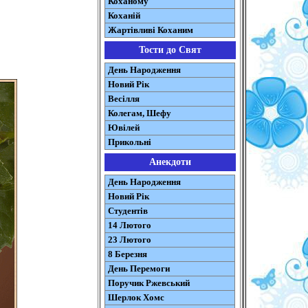
Коханому
Коханій
Жартівливі Коханим
Тости до Свят
День Народження
Новий Рік
Весілля
Колегам, Шефу
Ювілей
Прикольні
Анекдоти
День Народження
Новий Рік
Студентів
14 Лютого
23 Лютого
8 Березня
День Перемоги
Поручик Ржевський
Шерлок Хомс