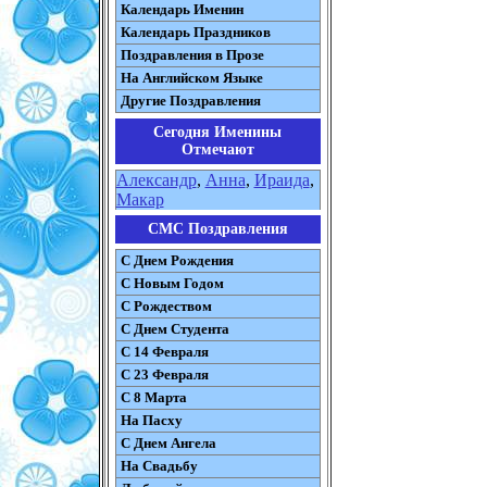
Календарь Именин
Календарь Праздников
Поздравления в Прозе
На Английском Языке
Другие Поздравления
Сегодня Именины
Отмечают
Александр
,
Анна
,
Ираида
,
Макар
СМС Поздравления
С Днем Рождения
С Новым Годом
С Рождеством
C Днем Студента
С 14 Февраля
С 23 Февраля
С 8 Марта
На Пасху
C Днем Ангела
На Свадьбу