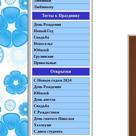
Любимой
Любимому
Тосты к Празднику
День Рождения
Новый Год
Свадьба
Новоселье
Юбилей
Грузинские
Прикольные
Открытки
С Новым годом 2024
День Рождения
Юбилей
День ангела
Свадьба
С Рождеством
День святого Николая
Хэллоуин
С днем студента