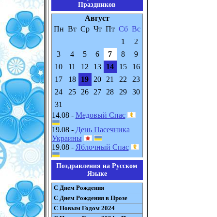
Праздников
Август
Пн
Вт
Ср
Чт
Пт
Сб
Вс
1
2
3
4
5
6
7
8
9
10
11
12
13
14
15
16
17
18
19
20
21
22
23
24
25
26
27
28
29
30
31
14.08 -
Медовый Спас
19.08 -
День Пасечника
Украины
19.08 -
Яблочный Спас
Поздравления на Русском
Языке
С Днем Рождения
С Днем Рождения в Прозе
С Новым Годом 2024