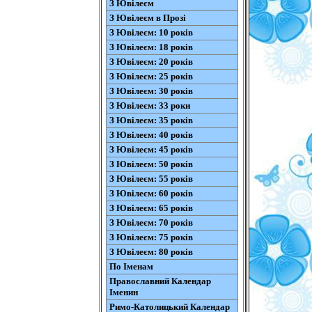
З Ювілеєм
З Ювілеєм в Прозі
З Ювілеєм: 10 років
З Ювілеєм: 18 років
З Ювілеєм: 20 років
З Ювілеєм: 25 років
З Ювілеєм: 30 років
З Ювілеєм: 33 роки
З Ювілеєм: 35 років
З Ювілеєм: 40 років
З Ювілеєм: 45 років
З Ювілеєм: 50 років
З Ювілеєм: 55 років
З Ювілеєм: 60 років
З Ювілеєм: 65 років
З Ювілеєм: 70 років
З Ювілеєм: 75 років
З Ювілеєм: 80 років
По Іменам
Православний Календар
Іменин
Римо-Католицький Календар