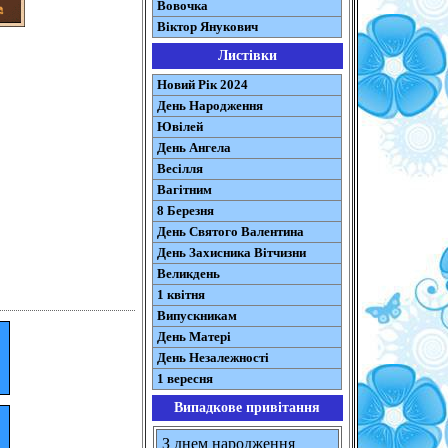
Вовочка
Віктор Янукович
Листівки
Новий Рік 2024
День Народження
Ювілей
День Ангела
Весілля
Вагітним
8 Березня
День Святого Валентина
День Захисника Вітчизни
Великдень
1 квітня
Випускникам
День Матері
День Незалежності
1 вересня
Випадкове привітання
З днем народження