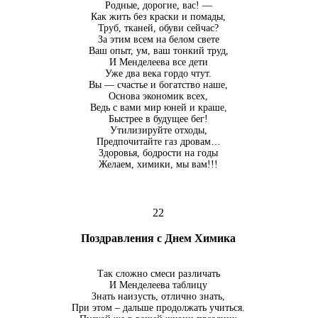
Родные, дорогие, вас! —
Как жить без краски и помады,
Труб, тканей, обуви сейчас?
За этим всем на белом свете
Ваш опыт, ум, ваш тонкий труд,
И Менделеева все дети
Уже два века гордо чтут.
Вы — счастье и богатство наше,
Основа экономик всех,
Ведь с вами мир юней и краше,
Быстрее в будущее бег!
Утилизируйте отходы,
Предпочитайте газ дровам…
Здоровья, бодрости на годы
Желаем, химики, мы вам!!!
22
Поздравления с Днем Химика
Так сложно смеси различать
И Менделеева таблицу
Знать наизусть, отлично знать,
При этом – дальше продолжать учиться.