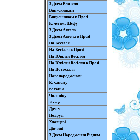
З Днем Вчителя
Випускникам
Випускникам в Прозі
Колегам, Шефу
З Днем Ангела
З Днем Ангела в Прозі
На Весілля
На Весілля в Прозі
На Ювілей Весілля
На Ювілей Весілля в Прозі
На Новосілля
Новонародженим
Коханому
Коханій
Чоловіку
Жінці
Другу
Подрузі
Хлопцеві
Дівчині
З Днем Народження Рідним