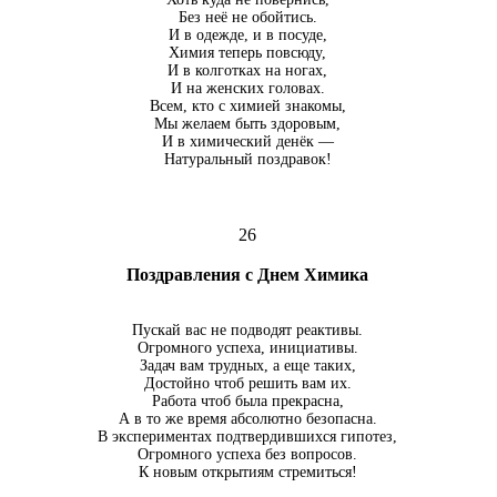
Без неё не обойтись.
И в одежде, и в посуде,
Химия теперь повсюду,
И в колготках на ногах,
И на женских головах.
Всем, кто с химией знакомы,
Мы желаем быть здоровым,
И в химический денёк —
Натуральный поздравок!
26
Поздравления с Днем Химика
Пускай вас не подводят реактивы.
Огромного успеха, инициативы.
Задач вам трудных, а еще таких,
Достойно чтоб решить вам их.
Работа чтоб была прекрасна,
А в то же время абсолютно безопасна.
В экспериментах подтвердившихся гипотез,
Огромного успеха без вопросов.
К новым открытиям стремиться!