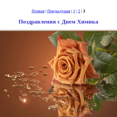
Первая
|
Предыдущая
|
1
|
2
|
3
Поздравления с Днем Химика