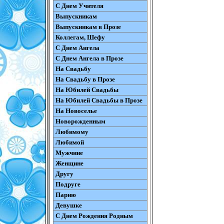
С Днем Учителя
Выпускникам
Выпускникам в Прозе
Коллегам, Шефу
С Днем Ангела
С Днем Ангела в Прозе
На Свадьбу
На Свадьбу в Прозе
На Юбилей Свадьбы
На Юбилей Свадьбы в Прозе
На Новоселье
Новорожденным
Любимому
Любимой
Мужчине
Женщине
Другу
Подруге
Парню
Девушке
С Днем Рождения Родным