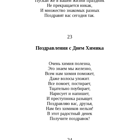
Пускай же в вашей жизни праздник
Не прекращается никак,
И множество знакомых разных
Поздравят вас сегодня так.
23
Поздравления с Днем Химика
Очень химия полезна,
Это знаем мы железно,
Всем нам химия поможет,
Даже волосы уложит.
Все помоет, постирает,
Тщательно поубирает,
Нарисует и напишет,
И преступника разыщет.
Поздравляю вас, друзья,
Нам без химиков нельзя!
В этот радостный денек
Получите поздравок!
24