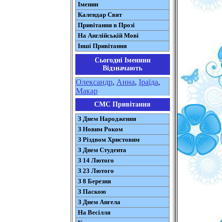
Іменин
Календар Свят
Привітання в Прозі
На Англійській Мові
Інші Привітання
Сьогодні Іменини
Відзначають
Олександр
,
Анна
,
Іраїда
,
Макар
СМС Привітання
З Днем Народження
З Новим Роком
З Різдвом Христовим
З Днем Студента
З 14 Лютого
З 23 Лютого
З 8 Березня
З Паскою
З Днем Ангела
На Весілля