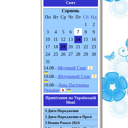
Свят
Серпень
Пн
Вт
Ср
Чт
Пт
Сб
Нд
1
2
3
4
5
6
7
8
9
10
11
12
13
14
15
16
17
18
19
20
21
22
23
24
25
26
27
28
29
30
31
14.08 -
Медовий Спас
19.08 -
Яблуневий Спас
19.08 -
День Пасічника
України
Привітання на Українській
Мові
З Днем Народження
З Днем Народження в Прозі
З Новим Роком 2024