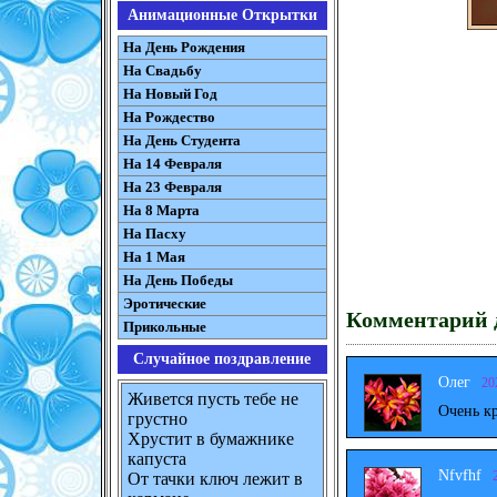
Анимационные Открытки
На День Рождения
На Свадьбу
На Новый Год
На Рождество
На День Студента
На 14 Февраля
На 23 Февраля
На 8 Марта
На Пасху
На 1 Мая
На День Победы
Эротические
Комментарий д
Прикольные
Случайное поздравление
Олег
20
Живется пусть тебе не
Очень к
грустно
Хрустит в бумажнике
капуста
Nfvfhf
От тачки ключ лежит в