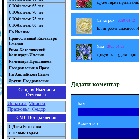
Дуже гарні привітанн
С Юбилеем: 65 лет
С Юбилеем: 70 лет
С Юбилеем: 75 лет
Са ха рок
2020-04-12
С Юбилеем: 80 лет
Блин ребят спасибо. 
По Именам
Православный Календарь
Именин
Яна
2020-01-28
Римо-Католический
Дякую за чудові вірш
Календарь Именин
Календарь Праздников
Поздравления в Прозе
На Английском Языке
Другие Поздравления
Додати коментар
Сегодня Именины
Отмечают
Ім'я
Игнатий
,
Моисей
,
Прасковья
,
Федор
СМС Поздравления
Коментар
С Днем Рождения
С Новым Годом