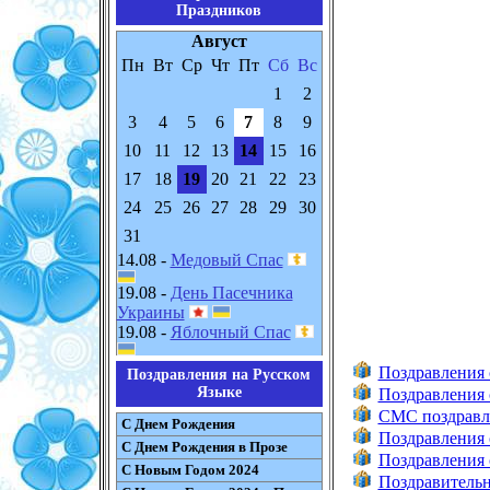
Праздников
Август
Пн
Вт
Ср
Чт
Пт
Сб
Вс
1
2
3
4
5
6
7
8
9
10
11
12
13
14
15
16
17
18
19
20
21
22
23
24
25
26
27
28
29
30
31
14.08 -
Медовый Спас
19.08 -
День Пасечника
Украины
19.08 -
Яблочный Спас
Поздравления 
Поздравления на Русском
Языке
Поздравления 
СМС поздравле
С Днем Рождения
Поздравления 
С Днем Рождения в Прозе
Поздравления 
С Новым Годом 2024
Поздравительн