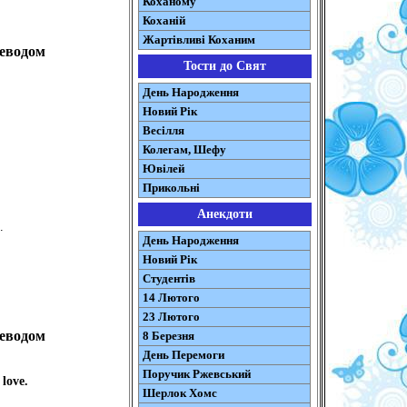
Коханому
Коханій
Жартівливі Коханим
реводом
Тости до Свят
День Народження
Новий Рік
Весілля
Колегам, Шефу
Ювілей
Прикольні
Анекдоти
.
День Народження
Новий Рік
Студентів
14 Лютого
23 Лютого
реводом
8 Березня
День Перемоги
Поручик Ржевський
 love.
Шерлок Хомс