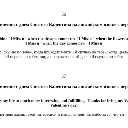
56
вления с днем Святого Валентина на английском языке с пе
blue "I Miss u" when the dreams come true "I Miss u" when the flowers 
"I Miss u" when the day comes new "I Miss u"
«Я скучаю по тебе», когда приходят мечты «Я скучаю по тебе», когда цве
«Я скучаю по тебе», когда наступает новый день «Я скучаю по тебе»
57
вления с днем Святого Валентина на английском языке с пе
 my life so much more interesting and fullfilling. Thanks for being my V
Valentine's day.
ает мою жизнь такой интересной и наполненной. Спасибо за то, что ты -