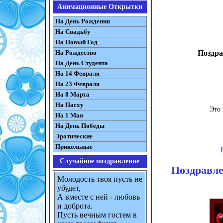
Анимационные Открытки
На День Рождения
На Свадьбу
На Новый Год
На Рождество
Поздра
На День Студента
На 14 Февраля
На 23 Февраля
На 8 Марта
На Пасху
Это 
На 1 Мая
На День Победы
Эротические
Прикольные
Случайное поздравление
Поздравле
Молодость твоя пусть не
убудет,
А вместе с ней - любовь
и доброта.
Пусть вечным гостем в