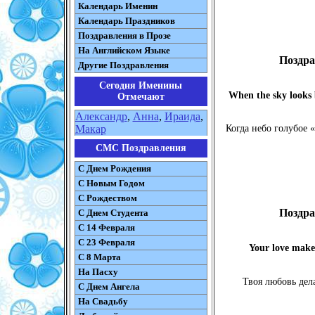
Календарь Именин
Календарь Праздников
Поздравления в Прозе
На Английском Языке
Поздра
Другие Поздравления
Сегодня Именины
When the sky looks 
Отмечают
Александр
,
Анна
,
Ираида
,
Макар
Когда небо голубое 
СМС Поздравления
С Днем Рождения
С Новым Годом
С Рождеством
Поздра
C Днем Студента
С 14 Февраля
С 23 Февраля
Your love makes
С 8 Марта
На Пасху
Твоя любовь дел
C Днем Ангела
На Свадьбу