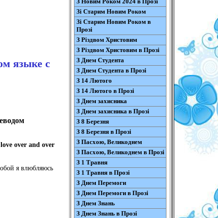
З Новим Роком 2024 в Прозі
Зі Старим Новим Роком
Зі Старим Новим Роком в
Прозі
З Різдвом Христовим
З Різдвом Христовим в Прозі
З Днем Студента
ом языке с
З Днем Студента в Прозі
З 14 Лютого
З 14 Лютого в Прозі
З Днем захисника
З Днем захисника в Прозі
реводом
З 8 Березня
З 8 Березня в Прозі
З Пасхою, Великоднем
 love over and over
З Пасхою, Великоднем в Прозі
З 1 Травня
 тобой я влюбляюсь
З 1 Травня в Прозі
З Днем Перемоги
З Днем Перемоги в Прозі
З Днем Знань
З Днем Знань в Прозі