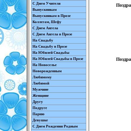
С Днем Учителя
Поздра
Выпускникам
Выпускникам в Прозе
Коллегам, Шефу
С Днем Ангела
С Днем Ангела в Прозе
На Свадьбу
На Свадьбу в Прозе
На Юбилей Свадьбы
На Юбилей Свадьбы в Прозе
Поздра
На Новоселье
Новорожденным
Любимому
Любимой
Мужчине
Женщине
Другу
Подруге
Парню
Девушке
С Днем Рождения Родным