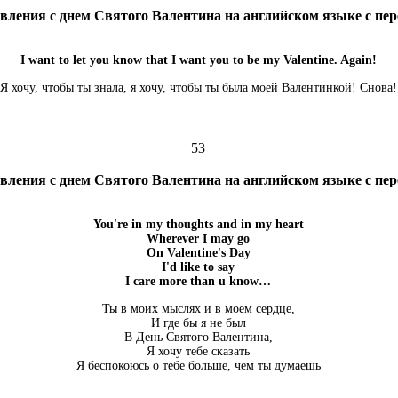
вления с днем Святого Валентина на английском языке с пе
I want to let you know that I want you to be my Valentine. Again!
Я хочу, чтобы ты знала, я хочу, чтобы ты была моей Валентинкой! Снова!
53
вления с днем Святого Валентина на английском языке с пе
You're in my thoughts and in my heart
Wherever I may go
On Valentine's Day
I'd like to say
I care more than u know…
Ты в моих мыслях и в моем сердце,
И где бы я не был
В День Святого Валентина,
Я хочу тебе сказать
Я беспокоюсь о тебе больше, чем ты думаешь