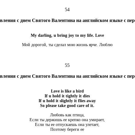
54
вления с днем Святого Валентина на английском языке с пе
My darling, u bring joy to my life. Love
Мой дорогой, ты сделал мою жизнь ярче. Люблю
55
вления с днем Святого Валентина на английском языке с пе
Love is like a bird
If u hold it tightly it dies
If u hold it slightly it flies away
So please take good care of it.
Любовь как птица,
Если ты держишь ее крепко она умирает,
Если ты ее отпускаешь она улетает,
Поэтому береги ее