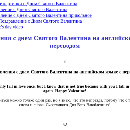
 картинки с Днем Святого Валентина
ление с Днем Святого Валентина
ление с Днем Святого Валентина прикольное
оздравление с Днем Святого Валентина
's day video
ния с днем Святого Валентина на английск
переводом
51
вления с днем Святого Валентина на английском языке с пе
ly fall in love once, but I know that is not true because with you I fall in
again. Happy Valentine!
иться можно только один раз, но я знаю, что это неправда, потому что с
снова и снова. Счастливого Дня Всех Влюбленных!
52