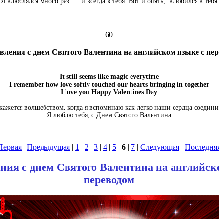
Я влюблялся много раз .... и всегда в тебя. Вот и опять, влюбился в тебя
60
вления с днем Святого Валентина на английском языке с пе
It still seems like magic everytime
I remember how love softly touched our hearts bringing in together
I love you Happy Valentines Day
кажется волшебством, когда я вспоминаю как легко наши сердца соедини
Я люблю тебя, с Днем Святого Валентина
Первая
|
Предыдущая
|
1
|
2
|
3
|
4
|
5
|
6
|
7
|
Следующая
|
Последня
ния с днем Святого Валентина на английск
переводом