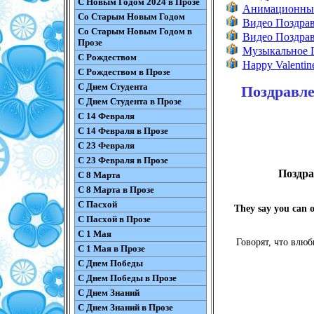
С Новым Годом 2024 в Прозе
Анимационные
Со Старым Новым Годом
Видео Поздрав
Со Старым Новым Годом в
Видео Поздрав
Прозе
Музыкальное П
С Рождеством
Happy Valentine
С Рождеством в Прозе
С Днем Студента
Поздравле
С Днем Студента в Прозе
С 14 Февраля
С 14 Февраля в Прозе
С 23 Февраля
С 23 Февраля в Прозе
Поздра
С 8 Марта
С 8 Марта в Прозе
С Пасхой
They say you can on
С Пасхой в Прозе
С 1 Мая
Говорят, что влюб
С 1 Мая в Прозе
С Днем Победы
С Днем Победы в Прозе
С Днем Знаний
С Днем Знаний в Прозе