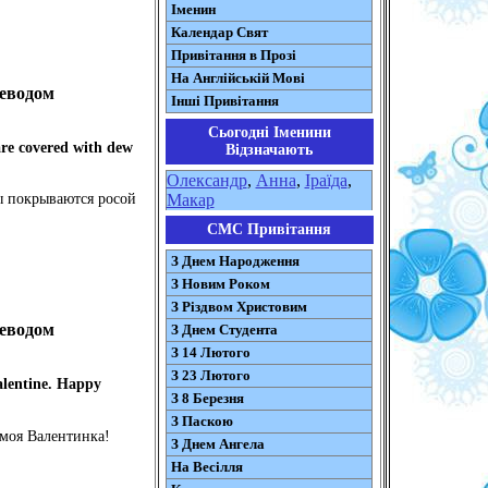
Іменин
Календар Свят
Привітання в Прозі
На Англійській Мові
реводом
Інші Привітання
Сьогодні Іменини
are covered with dew
Відзначають
Олександр
,
Анна
,
Іраїда
,
Макар
ты покрываются росой
СМС Привітання
З Днем Народження
З Новим Роком
З Різдвом Христовим
реводом
З Днем Студента
З 14 Лютого
З 23 Лютого
alentine. Happy
З 8 Березня
З Паскою
 моя Валентинка!
З Днем Ангела
На Весілля