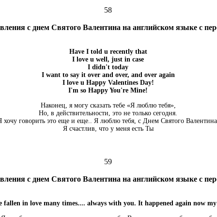
58
вления с днем Святого Валентина на английском языке с пе
Have I told u recently that
I love u well, just in case
I didn't today
I want to say it over and over, and over again
I love u Happy Valentines Day!
I'm so Happy You're Mine!
Наконец, я могу сказать тебе «Я люблю тебя»,
Но, в действительности, это не только сегодня.
Я хочу говорить это еще и еще.. Я люблю тебя, с Днем Святого Валентина
Я счастлив, что у меня есть Ты
59
вления с днем Святого Валентина на английском языке с пе
e fallen in love many times.... always with you. It happened again now my