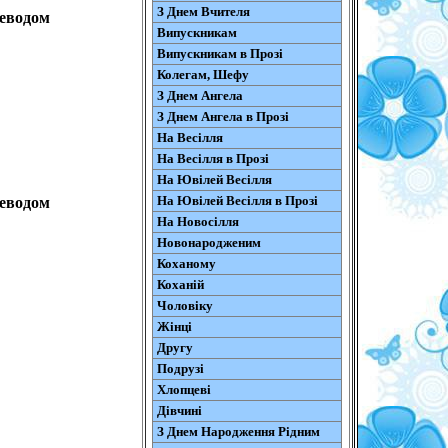
З Днем Вчителя
реводом
Випускникам
Випускникам в Прозі
Колегам, Шефу
З Днем Ангела
З Днем Ангела в Прозі
На Весілля
На Весілля в Прозі
На Ювілей Весілля
На Ювілей Весілля в Прозі
реводом
На Новосілля
Новонародженим
Коханому
Коханій
Чоловіку
Жінці
Другу
Подрузі
Хлопцеві
Дівчині
З Днем Народження Рідним