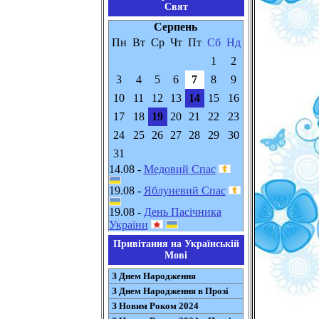
Свят
Серпень
Пн
Вт
Ср
Чт
Пт
Сб
Нд
1
2
3
4
5
6
7
8
9
10
11
12
13
14
15
16
17
18
19
20
21
22
23
24
25
26
27
28
29
30
31
14.08 -
Медовий Спас
19.08 -
Яблуневий Спас
19.08 -
День Пасічника
України
Привітання на Українській
Мові
З Днем Народження
З Днем Народження в Прозі
З Новим Роком 2024