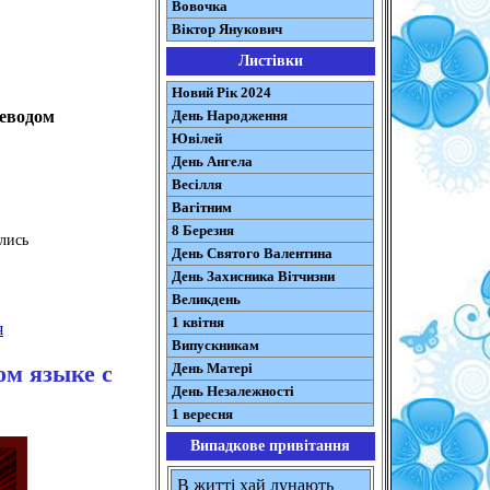
Вовочка
Віктор Янукович
Листівки
Новий Рік 2024
День Народження
реводом
Ювілей
День Ангела
Весілля
Вагітним
8 Березня
лись
День Святого Валентина
День Захисника Вітчизни
Великдень
1 квітня
я
Випускникам
ом языке с
День Матері
День Незалежності
1 вересня
Випадкове привітання
В житті хай лунають