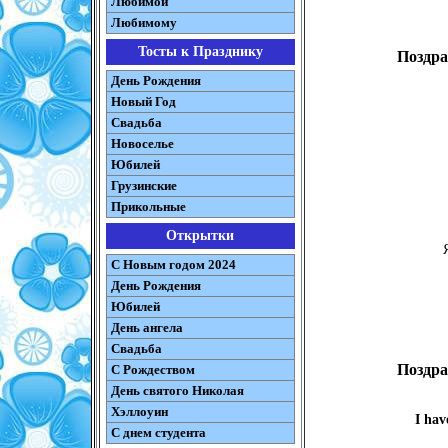
Любимой
Любимому
Тосты к Празднику
Поздра
День Рождения
Новый Год
Свадьба
Новоселье
Юбилей
Грузинские
Прикольные
Открытки
С Новым годом 2024
День Рождения
Юбилей
День ангела
Свадьба
Поздра
С Рождеством
День святого Николая
Хэллоуин
I hav
С днем студента