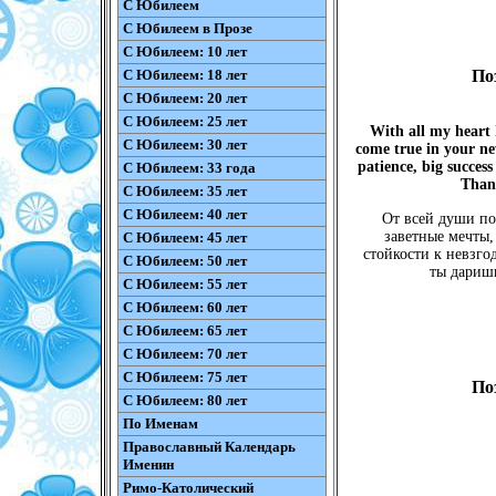
С Юбилеем
С Юбилеем в Прозе
С Юбилеем: 10 лет
С Юбилеем: 18 лет
По
С Юбилеем: 20 лет
С Юбилеем: 25 лет
With all my heart 
С Юбилеем: 30 лет
come true in your new
patience, big succes
С Юбилеем: 33 года
Thank
С Юбилеем: 35 лет
С Юбилеем: 40 лет
От всей души по
заветные мечты,
С Юбилеем: 45 лет
стойкости к невзгод
С Юбилеем: 50 лет
ты даришь
С Юбилеем: 55 лет
С Юбилеем: 60 лет
С Юбилеем: 65 лет
С Юбилеем: 70 лет
С Юбилеем: 75 лет
По
С Юбилеем: 80 лет
По Именам
Православный Календарь
Именин
Римо-Католический