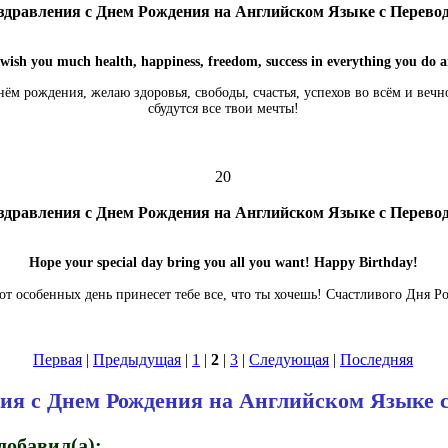
здравления с Днем Рождения на Английском Языке с Перево
wish you much health, happiness, freedom, success in everything you do a
нём рождения, желаю здоровья, свободы, счастья, успехов во всём и веч
сбудутся все твои мечты!
20
здравления с Днем Рождения на Английском Языке с Перево
Hope your special day bring you all you want! Happy Birthday!
от особенных день принесет тебе все, что ты хочешь! Счастливого Дня Р
Первая
|
Предыдущая
|
1
|
2
|
3
|
Следующая
|
Последняя
ия с Днем Рождения на Английском Языке 
обавил(а):