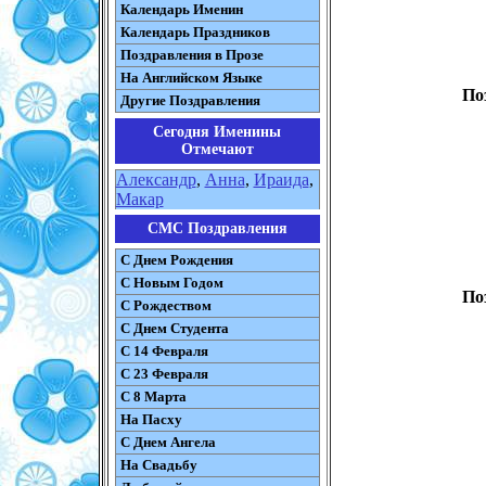
Календарь Именин
Календарь Праздников
Поздравления в Прозе
На Английском Языке
По
Другие Поздравления
Сегодня Именины
Отмечают
Александр
,
Анна
,
Ираида
,
Макар
СМС Поздравления
С Днем Рождения
С Новым Годом
По
С Рождеством
C Днем Студента
С 14 Февраля
С 23 Февраля
С 8 Марта
На Пасху
C Днем Ангела
На Свадьбу