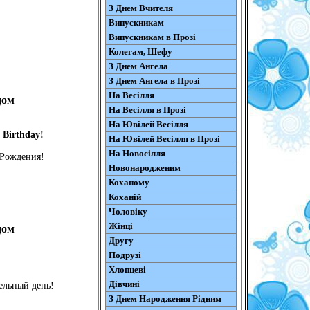
З Днем Вчителя
Випускникам
Випускникам в Прозі
Колегам, Шефу
З Днем Ангела
З Днем Ангела в Прозі
На Весілля
дом
На Весілля в Прозі
На Ювілей Весілля
 Birthday!
На Ювілей Весілля в Прозі
На Новосілля
 Рождения!
Новонародженим
Коханому
Коханій
Чоловіку
Жінці
дом
Другу
Подрузі
Хлопцеві
Дівчині
ельный день!
З Днем Народження Рідним