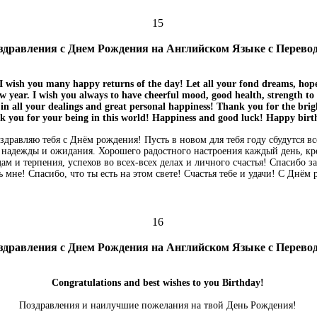
15
здравления с Днем Рождения на Английском Языке с Перево
I wish you many happy returns of the day! Let all your fond dreams, hope
 year. I wish you always to have cheerful mood, good health, strength to re
s in all your dealings and great personal happiness! Thank you for the brig
 you for your being in this world! Happiness and good luck! Happy birt
здравляю тебя с Днём рождения! Пусть в новом для тебя году сбудутся вс
 надежды и ожидания. Хорошего радостного настроения каждый день, кре
ам и терпения, успехов во всех-всех делах и личного счастья! Спасибо за 
 мне! Спасибо, что ты есть на этом свете! Счастья тебе и удачи! С Днём
16
здравления с Днем Рождения на Английском Языке с Перево
Congratulations and best wishes to you Birthday!
Поздравления и наилучшие пожелания на твой День Рождения!