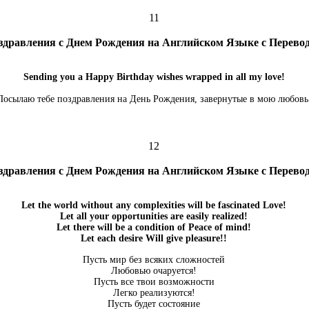
11
здравления с Днем Рождения на Английском Языке с Перево
Sending you a Happy Birthday wishes wrapped in all my love!
Посылаю тебе поздравления на День Рождения, завернутые в мою любовь
12
здравления с Днем Рождения на Английском Языке с Перево
Let the world without any complexities will be fascinated Love!
Let all your opportunities are easily realized!
Let there will be a condition of Peace of mind!
Let each desire Will give pleasure!!
Пусть мир без всяких сложностей
Любовью очаруется!
Пусть все твои возможности
Легко реализуются!
Пусть будет состояние