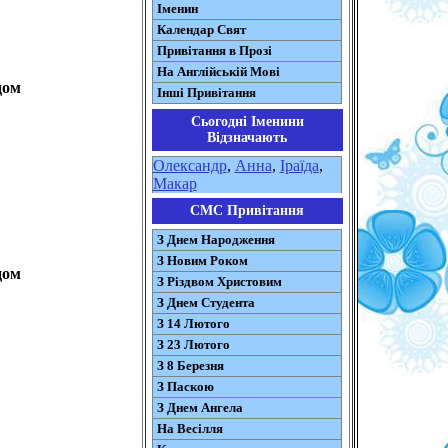
Іменин
Календар Свят
Привітання в Прозі
На Англійській Мові
дом
Інші Привітання
Сьогодні Іменини
Відзначають
Олександр
,
Анна
,
Іраїда
,
Макар
СМС Привітання
З Днем Народження
З Новим Роком
дом
З Різдвом Христовим
З Днем Студента
З 14 Лютого
З 23 Лютого
З 8 Березня
З Паскою
З Днем Ангела
На Весілля