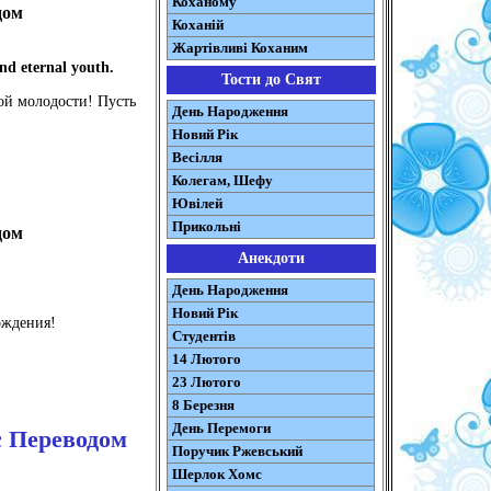
Коханому
дом
Коханій
Жартівливі Коханим
nd eternal youth.
Тости до Свят
ной молодости! Пусть
День Народження
Новий Рік
Весілля
Колегам, Шефу
Ювілей
Прикольні
дом
Анекдоти
День Народження
Новий Рік
ождения!
Студентів
14 Лютого
23 Лютого
8 Березня
День Перемоги
с Переводом
Поручик Ржевський
Шерлок Хомс