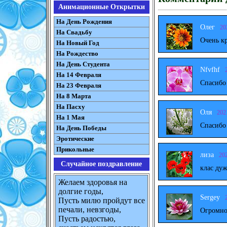
Анимационные Открытки
На День Рождения
Олег
20
На Свадьбу
Очень к
На Новый Год
На Рождество
На День Студента
Nfvfhf
На 14 Февраля
Спасибо
На 23 Февраля
На 8 Марта
На Пасху
Оля
202
На 1 Мая
Спасибо
На День Победы
Эротические
Прикольные
лиза
20
Случайное поздравление
клас дуж
Желаем здоровья на
долгие годы,
Sergey
Пусть милю пройдут все
печали, невзгоды,
Огромно
Пусть радостью,