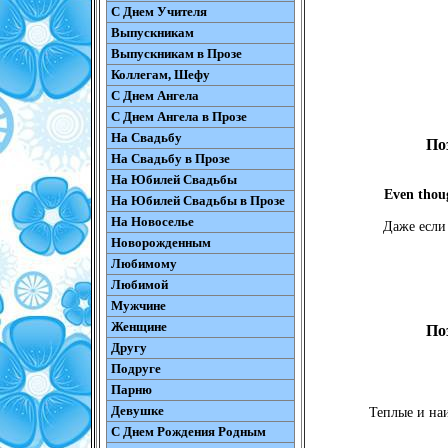
С Днем Учителя
Выпускникам
Выпускникам в Прозе
Коллегам, Шефу
С Днем Ангела
С Днем Ангела в Прозе
На Свадьбу
По
На Свадьбу в Прозе
На Юбилей Свадьбы
Even thoug
На Юбилей Свадьбы в Прозе
На Новоселье
Даже если 
Новорожденным
Любимому
Любимой
Мужчине
Женщине
По
Другу
Подруге
Парню
Девушке
Теплые и на
С Днем Рождения Родным