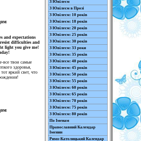
З Ювілеєм
З Ювілеєм в Прозі
З Ювілеєм: 10 років
З Ювілеєм: 18 років
дом
З Ювілеєм: 20 років
З Ювілеєм: 25 років
s and expectations
З Ювілеєм: 30 років
sist difficulties and
ht light you give me!
З Ювілеєм: 33 роки
hday!
З Ювілеєм: 35 років
З Ювілеєм: 40 років
е-все твои самые
пкого здоровья,
З Ювілеєм: 45 років
тот яркий свет, что
З Ювілеєм: 50 років
 рождения!
З Ювілеєм: 55 років
З Ювілеєм: 60 років
З Ювілеєм: 65 років
З Ювілеєм: 70 років
З Ювілеєм: 75 років
дом
З Ювілеєм: 80 років
По Іменам
Православний Календар
Іменин
Римо-Католицький Календар