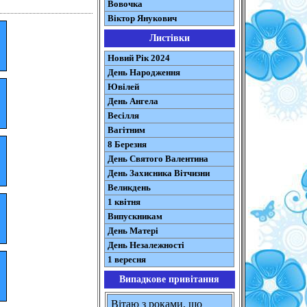
Вовочка
Віктор Янукович
Листівки
Новий Рік 2024
День Народження
Ювілей
День Ангела
Весілля
Вагітним
8 Березня
День Святого Валентина
День Захисника Вітчизни
Великдень
1 квітня
Випускникам
День Матері
День Незалежності
1 вересня
Випадкове привітання
Вітаю з роками, що