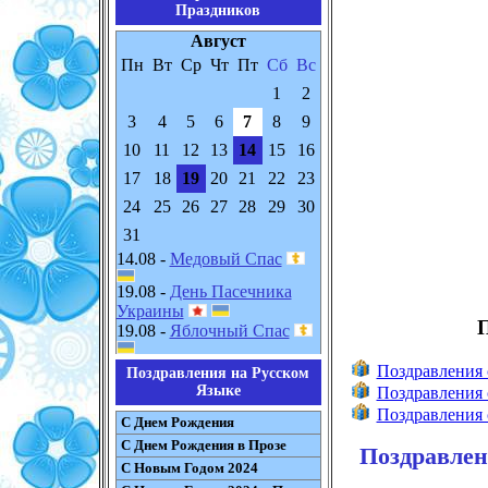
Праздников
Август
Пн
Вт
Ср
Чт
Пт
Сб
Вс
1
2
3
4
5
6
7
8
9
10
11
12
13
14
15
16
17
18
19
20
21
22
23
24
25
26
27
28
29
30
31
14.08 -
Медовый Спас
19.08 -
День Пасечника
Украины
П
19.08 -
Яблочный Спас
Поздравления 
Поздравления на Русском
Языке
Поздравления 
Поздравления 
С Днем Рождения
С Днем Рождения в Прозе
Поздравлен
С Новым Годом 2024