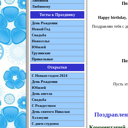
Любимой
По
Любимому
Тосты к Празднику
Happy birthday, 
День Рождения
Поздравляю тебя с д
Новый Год
Свадьба
Новоселье
Юбилей
Грузинские
Прикольные
По
Открытки
С Новым годом 2024
День Рождения
Пусть эт
Юбилей
День ангела
Свадьба
С Рождеством
День святого Николая
Поздравлен
Хэллоуин
С днем студента
Комментарий д