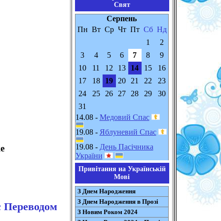
Свят
Серпень
Пн
Вт
Ср
Чт
Пт
Сб
Нд
1
2
3
4
5
6
7
8
9
10
11
12
13
14
15
16
17
18
19
20
21
22
23
24
25
26
27
28
29
30
31
14.08 -
Медовий Спас
19.08 -
Яблуневий Спас
19.08 -
День Пасічника
е
України
Привітання на Українській
Мові
З Днем Народження
З Днем Народження в Прозі
с Переводом
З Новим Роком 2024