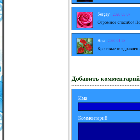
Sergey
2020-03-07
Огромное спасибо! По
Яна
2020-01-28
Красивые поздравлени
Добавить комментарий
Имя
Комментарий