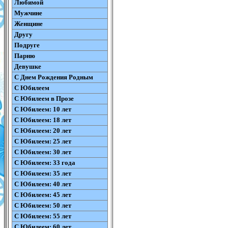
Любимой
Мужчине
Женщине
Другу
Подруге
Парню
Девушке
С Днем Рождения Родным
С Юбилеем
С Юбилеем в Прозе
С Юбилеем: 10 лет
С Юбилеем: 18 лет
С Юбилеем: 20 лет
С Юбилеем: 25 лет
С Юбилеем: 30 лет
С Юбилеем: 33 года
С Юбилеем: 35 лет
С Юбилеем: 40 лет
С Юбилеем: 45 лет
С Юбилеем: 50 лет
С Юбилеем: 55 лет
С Юбилеем: 60 лет