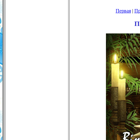
Первая
|
Пр
П