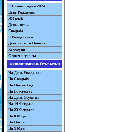
С Новым годом 2024
День Рождения
Юбилей
День ангела
Свадьба
С Рождеством
День святого Николая
Хэллоуин
С днем студента
Анимационные Открытки
На День Рождения
На Свадьбу
На Новый Год
На Рождество
На День Студента
На 14 Февраля
На 23 Февраля
На 8 Марта
На Пасху
На 1 Мая