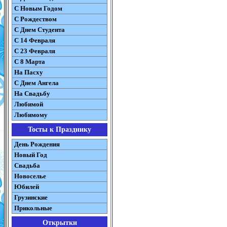
С Новым Годом
С Рождеством
C Днем Студента
С 14 Февраля
С 23 Февраля
С 8 Марта
На Пасху
C Днем Ангела
На Свадьбу
Любимой
Любимому
Тосты к Празднику
День Рождения
Новый Год
Свадьба
Новоселье
Юбилей
Грузинские
Прикольные
Открытки