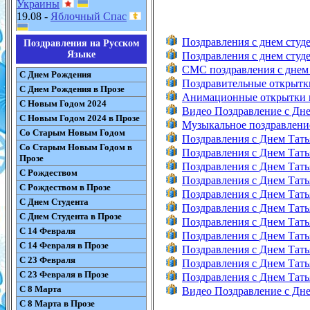
Украины
19.08 -
Яблочный Спас
Поздравления с днем студ
Поздравления на Русском
Языке
Поздравления с днем студе
СМС поздравления с днем 
С Днем Рождения
Поздравительные открытки
С Днем Рождения в Прозе
Анимационные открытки н
С Новым Годом 2024
Видео Поздравление с Дн
С Новым Годом 2024 в Прозе
Музыкальное поздравлени
Со Старым Новым Годом
Поздравления с Днем Тат
Со Старым Новым Годом в
Поздравления с Днем Тат
Прозе
Поздравления с Днем Тат
С Рождеством
Поздравления с Днем Тат
С Рождеством в Прозе
Поздравления с Днем Тат
С Днем Студента
Поздравления с Днем Тат
С Днем Студента в Прозе
Поздравления с Днем Тать
С 14 Февраля
Поздравления с Днем Тат
С 14 Февраля в Прозе
Поздравления с Днем Тат
С 23 Февраля
Поздравления с Днем Тат
С 23 Февраля в Прозе
Поздравления с Днем Тать
С 8 Марта
Видео Поздравление с Дн
С 8 Марта в Прозе