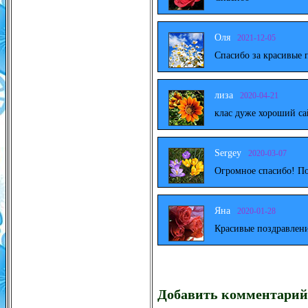
Оля
2021-12-05
Спасибо за красивые 
лиза
2020-04-21
клас дуже хороший са
Sergey
2020-03-07
Огромное спасибо! По
Яна
2020-01-28
Красивые поздравлени
Добавить комментарий