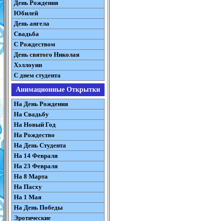
День Рождения
Юбилей
День ангела
Свадьба
С Рождеством
День святого Николая
Хэллоуин
С днем студента
Анимационные Открытки
На День Рождения
На Свадьбу
На Новый Год
На Рождество
На День Студента
На 14 Февраля
На 23 Февраля
На 8 Марта
На Пасху
На 1 Мая
На День Победы
Эротические