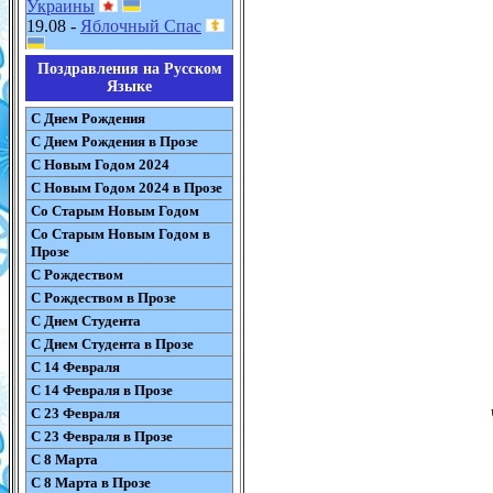
Украины
19.08 -
Яблочный Спас
Поздравления на Русском
Языке
С Днем Рождения
С Днем Рождения в Прозе
С Новым Годом 2024
С Новым Годом 2024 в Прозе
Со Старым Новым Годом
Со Старым Новым Годом в
Прозе
С Рождеством
С Рождеством в Прозе
С Днем Студента
С Днем Студента в Прозе
С 14 Февраля
С 14 Февраля в Прозе
С 23 Февраля
С 23 Февраля в Прозе
С 8 Марта
С 8 Марта в Прозе