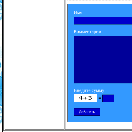
Имя
Комментарий
Введите сумму
=