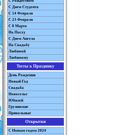
С Рождеством
C Днем Студента
С 14 Февраля
С 23 Февраля
С 8 Марта
На Пасху
C Днем Ангела
На Свадьбу
Любимой
Любимому
Тосты к Празднику
День Рождения
Новый Год
Свадьба
Новоселье
Юбилей
Грузинские
Прикольные
Открытки
С Новым годом 2024