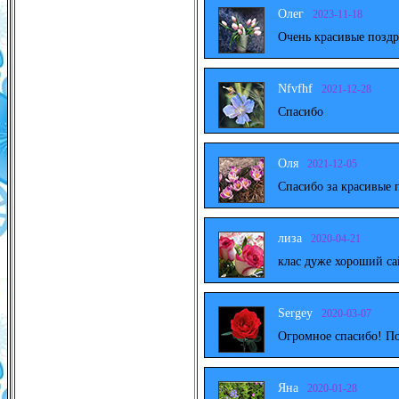
Олег
2023-11-18
Очень красивые поздр
Nfvfhf
2021-12-28
Спасибо
Оля
2021-12-05
Спасибо за красивые 
лиза
2020-04-21
клас дуже хороший са
Sergey
2020-03-07
Огромное спасибо! По
Яна
2020-01-28