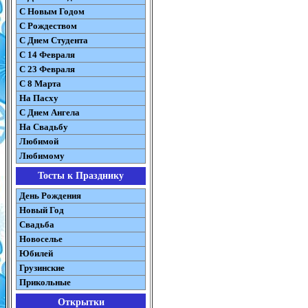
С Новым Годом
С Рождеством
C Днем Студента
С 14 Февраля
С 23 Февраля
С 8 Марта
На Пасху
C Днем Ангела
На Свадьбу
Любимой
Любимому
Тосты к Празднику
День Рождения
Новый Год
Свадьба
Новоселье
Юбилей
Грузинские
Прикольные
Открытки