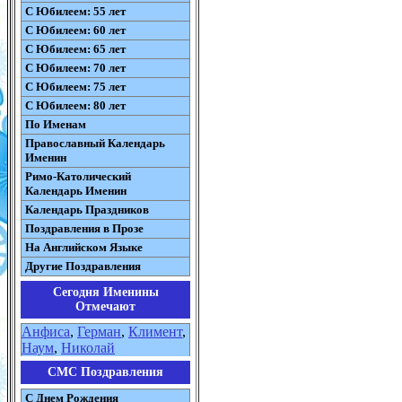
С Юбилеем: 55 лет
С Юбилеем: 60 лет
С Юбилеем: 65 лет
С Юбилеем: 70 лет
С Юбилеем: 75 лет
С Юбилеем: 80 лет
По Именам
Православный Календарь
Именин
Римо-Католический
Календарь Именин
Календарь Праздников
Поздравления в Прозе
На Английском Языке
Другие Поздравления
Сегодня Именины
Отмечают
Анфиса
,
Герман
,
Климент
,
Наум
,
Николай
СМС Поздравления
С Днем Рождения