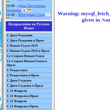
19.08 -
День Пасечника
Украины
Warning: mysql_fetch_
19.08 -
Яблочный Спас
given in /v
Поздравления на Русском
Языке
С Днем Рождения
С Днем Рождения в Прозе
С Новым Годом 2024
С Новым Годом 2024 в Прозе
Со Старым Новым Годом
Со Старым Новым Годом в
Прозе
С Рождеством
С Рождеством в Прозе
С Днем Студента
С Днем Студента в Прозе
С 14 Февраля
С 14 Февраля в Прозе
С 23 Февраля
С 23 Февраля в Прозе