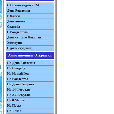
С Новым годом 2024
День Рождения
Юбилей
День ангела
Свадьба
С Рождеством
День святого Николая
Хэллоуин
С днем студента
Анимационные Открытки
На День Рождения
На Свадьбу
На Новый Год
На Рождество
На День Студента
На 14 Февраля
На 23 Февраля
На 8 Марта
На Пасху
На 1 Мая