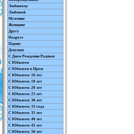
Любимому
Любимой
Мужчине
Женщине
Другу
Подруге
Парню
Девушке
С Днем Рождения Родным
С Юбилеем
С Юбилеем в Прозе
С Юбилеем: 10 лет
С Юбилеем: 18 лет
С Юбилеем: 20 лет
С Юбилеем: 25 лет
С Юбилеем: 30 лет
С Юбилеем: 33 года
С Юбилеем: 35 лет
С Юбилеем: 40 лет
С Юбилеем: 45 лет
С Юбилеем: 50 лет