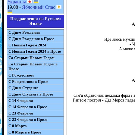
Украины
19.08 -
Яблочный Спас
Поздравления на Русском
Языке
А
С Днем Рождения
С Днем Рождения в Прозе
Йде якось мужик
- 
С Новым Годом 2024
А може я
С Новым Годом 2024 в Прозе
Со Старым Новым Годом
Со Старым Новым Годом в
Прозе
С Рождеством
А
С Рождеством в Прозе
С Днем Студента
С Днем Студента в Прозе
Сім'я обдзвонює декілька фірм і 
Раптом постріл - Дід Мороз падає
С 14 Февраля
С 14 Февраля в Прозе
С 23 Февраля
С 23 Февраля в Прозе
С 8 Марта
С 8 Марта в Прозе