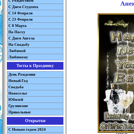
С Рождеством
Анек
C Днем Студента
С 14 Февраля
С 23 Февраля
С 8 Марта
На Пасху
C Днем Ангела
На Свадьбу
Любимой
Любимому
Тосты к Празднику
День Рождения
Новый Год
Свадьба
Новоселье
Юбилей
Грузинские
Прикольные
Открытки
С Новым годом 2024