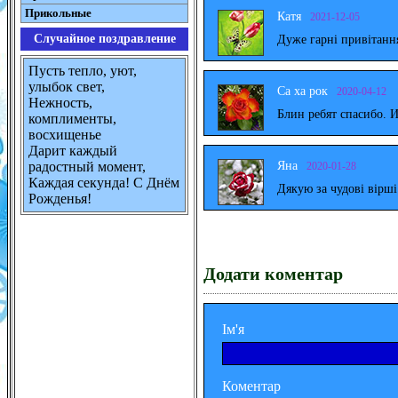
Прикольные
Катя
2021-12-05
Случайное поздравление
Дуже гарні привітанн
Пусть тепло, уют,
улыбок свет,
Са ха рок
2020-04-12
Нежность,
Блин ребят спасибо. 
комплименты,
восхищенье
Дарит каждый
Яна
радостный момент,
2020-01-28
Каждая секунда! С Днём
Дякую за чудові вірш
Рожденья!
Додати коментар
Ім'я
Коментар