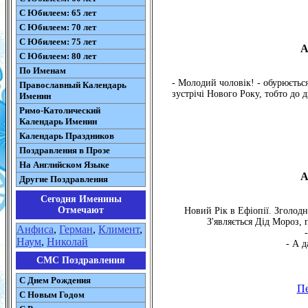
С Юбилеем: 65 лет
С Юбилеем: 70 лет
С Юбилеем: 75 лет
А
С Юбилеем: 80 лет
По Именам
- Молодий чоловік! - обурюєтьс
Православный Календарь
зустрічі Нового Року, тобто до 
Именин
Римо-Католический
Календарь Именин
Календарь Праздников
Поздравления в Прозе
На Английском Языке
А
Другие Поздравления
Сегодня Именины
Отмечают
Новий Рік в Ефіопії. Зголодн
З'являється Дід Мороз, п
Анфиса
,
Герман
,
Климент
,
Наум
,
Николай
- А д
СМС Поздравления
С Днем Рождения
П
С Новым Годом