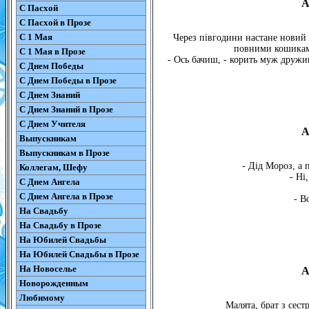
А
С Пасхой
С Пасхой в Прозе
С 1 Мая
Через півгодини настане новий 
повними кошиками
С 1 Мая в Прозе
- Ось бачиш, - корить муж дружин
С Днем Победы
С Днем Победы в Прозе
С Днем Знаний
С Днем Знаний в Прозе
С Днем Учителя
А
Выпускникам
Выпускникам в Прозе
- Дід Мороз, а 
Коллегам, Шефу
- Ні
С Днем Ангела
С Днем Ангела в Прозе
- В
На Свадьбу
На Свадьбу в Прозе
На Юбилей Свадьбы
На Юбилей Свадьбы в Прозе
На Новоселье
А
Новорожденным
Любимому
Малята, брат з сест