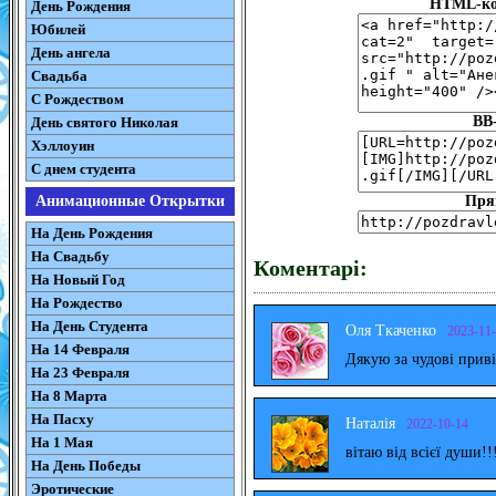
HTML-код
День Рождения
Юбилей
День ангела
Свадьба
С Рождеством
BB
День святого Николая
Хэллоуин
С днем студента
Пря
Анимационные Открытки
На День Рождения
На Свадьбу
Коментарі:
На Новый Год
На Рождество
На День Студента
Оля Ткаченко
2023-11
На 14 Февраля
Дякую за чудові прив
На 23 Февраля
На 8 Марта
На Пасху
Наталія
2022-10-14
На 1 Мая
вітаю від всієї души!!
На День Победы
Эротические