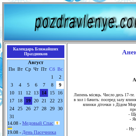
Календарь Ближайших
Анек
Праздников
Август
Пн
Вт
Ср
Чт
Пт
Сб
Вс
1
2
А
3
4
5
6
7
8
9
10
11
12
13
14
15
16
Липень місяць. Число десь 17-те.
в хол і бачить: посеред залу яли
17
18
19
20
21
22
23
ялинки діточки з Дідом Моро
24
25
26
27
28
29
30
при
- Що
31
- Я
14.08 -
Медовый Спас
- Ну 
19.08 -
День Пасечника