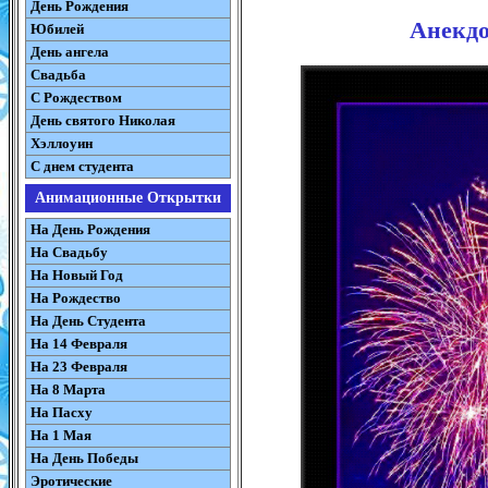
День Рождения
Анекдо
Юбилей
День ангела
Свадьба
С Рождеством
День святого Николая
Хэллоуин
С днем студента
Анимационные Открытки
На День Рождения
На Свадьбу
На Новый Год
На Рождество
На День Студента
На 14 Февраля
На 23 Февраля
На 8 Марта
На Пасху
На 1 Мая
На День Победы
Эротические