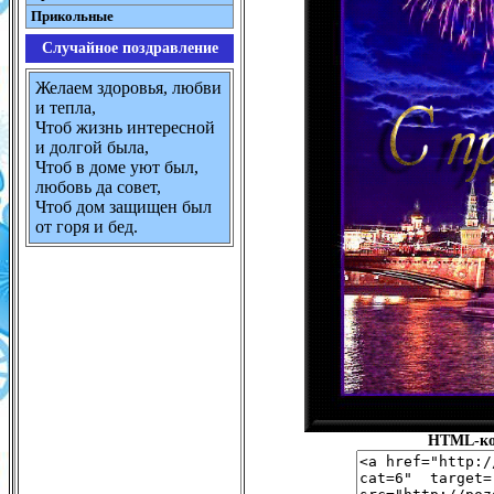
Прикольные
Случайное поздравление
Желаем здоровья, любви
и тепла,
Чтоб жизнь интересной
и долгой была,
Чтоб в доме уют был,
любовь да совет,
Чтоб дом защищен был
от горя и бед.
HTML-код