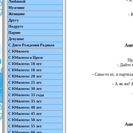
- А
Любимой
Мужчине
Женщине
- 
Другу
Подруге
Парню
Девушке
С Днем Рождения Родным
Ане
С Юбилеем
С Юбилеем в Прозе
Пр
С Юбилеем: 10 лет
- Дайте 
С Юбилеем: 18 лет
- Сама-то ні, я партиза
С Юбилеем: 20 лет
-
С Юбилеем: 25 лет
- А як же! 
С Юбилеем: 30 лет
С Юбилеем: 33 года
С Юбилеем: 35 лет
С Юбилеем: 40 лет
С Юбилеем: 45 лет
С Юбилеем: 50 лет
Ане
С Юбилеем: 55 лет
С Юбилеем: 60 лет