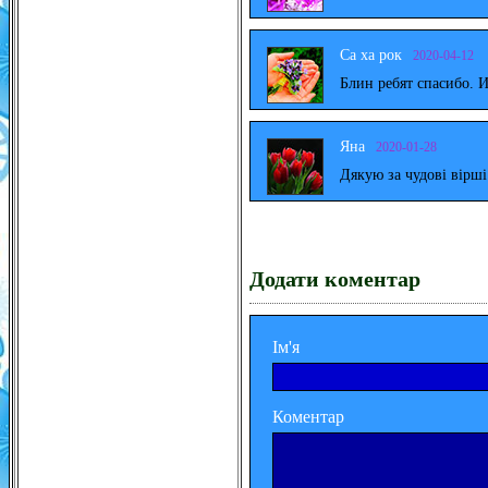
Са ха рок
2020-04-12
Блин ребят спасибо. 
Яна
2020-01-28
Дякую за чудові вірш
Додати коментар
Ім'я
Коментар