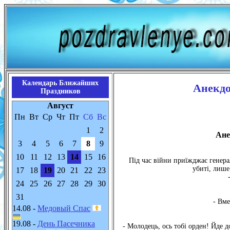
Календарь Ближайших
Анекдо
Праздников
Август
Пн
Вт
Ср
Чт
Пт
Сб
Вс
1
2
Ане
3
4
5
6
7
8
9
10
11
12
13
14
15
16
Під час війни приїжджає генерал
убиті, лише
17
18
19
20
21
22
23
24
25
26
27
28
29
30
31
- Вме
14.08 -
Медовый Спас
19.08 -
День Пасечника
- Молодець, ось тобі орден! Йде д