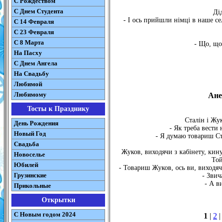
С Рождеством
C Днем Студента
Ді
- І ось прийшли німці в наше се
С 14 Февраля
С 23 Февраля
С 8 Марта
- Що, що.
На Пасху
C Днем Ангела
На Свадьбу
Любимой
Любимому
Ане
Тосты к Празднику
Сталін і Жу
День Рождения
- Як треба вести
Новый Год
- Я думаю товариш Ст
Свадьба
Жуков, виходячи з кабінету, кин
Новоселье
Той
Юбилей
- Товариш Жуков, ось ви, виходяч
Грузинские
- Звич
- А в
Прикольные
Открытки
С Новым годом 2024
1
|
2