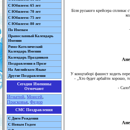
С Юбилеем: 65 лет
Біля руського крейсера спливає с
С Юбилеем: 70 лет
ко
С Юбилеем: 75 лет
С Юбилеем: 80 лет
По Именам
Православный Календарь
Именин
Римо-Католический
Календарь Именин
Календарь Праздников
Ане
Поздравления в Прозе
На Английском Языке
У концтаборі фашист ходить пере
Другие Поздравления
- „Хто будет арбайтн хорошо, т
Сегодня Именины
- Сало
Отмечают
Игнатий
,
Моисей
,
Прасковья
,
Федор
СМС Поздравления
С Днем Рождения
Ане
С Новым Годом