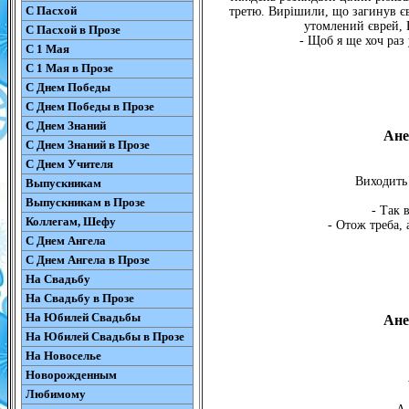
С Пасхой
третю. Вирішили, що загинув єв
утомлений єврей, 
С Пасхой в Прозе
- Щоб я ще хоч раз 
С 1 Мая
С 1 Мая в Прозе
С Днем Победы
С Днем Победы в Прозе
С Днем Знаний
Ане
С Днем Знаний в Прозе
С Днем Учителя
Виходить 
Выпускникам
Выпускникам в Прозе
- Так 
Коллегам, Шефу
- Отож треба, 
С Днем Ангела
С Днем Ангела в Прозе
На Свадьбу
На Свадьбу в Прозе
На Юбилей Свадьбы
Ане
На Юбилей Свадьбы в Прозе
На Новоселье
Новорожденным
Любимому