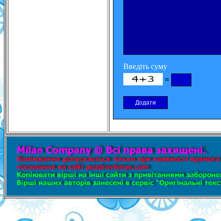
Введіть суму
=