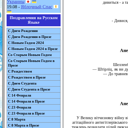
Украины
дивиться - а т
19.08 -
Яблочный Спас
Поздравления на Русском
- Дивися
Языке
С Днем Рождения
С Днем Рождения в Прозе
С Новым Годом 2024
С Новым Годом 2024 в Прозе
Ане
Со Старым Новым Годом
Со Старым Новым Годом в
Шелленб
Прозе
— Штірліц, як ви ду
С Рождеством
— До травневи
С Рождеством в Прозе
С Днем Студента
С Днем Студента в Прозе
С 14 Февраля
С 14 Февраля в Прозе
Ане
С 23 Февраля
С 23 Февраля в Прозе
У Велику вітчизняну війну в
С 8 Марта
агітаційного антигітлерівського
С 8 Марта в Прозе
тиждень розкидати цілий рюкзак