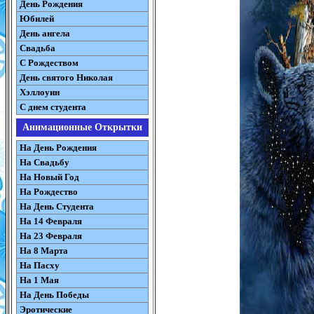
День Рождения
Юбилей
День ангела
Свадьба
С Рождеством
День святого Николая
Хэллоуин
С днем студента
Анимационные Открытки
На День Рождения
На Свадьбу
На Новый Год
На Рождество
На День Студента
На 14 Февраля
На 23 Февраля
На 8 Марта
На Пасху
На 1 Мая
На День Победы
Эротические