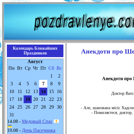
Календарь Ближайших
Анекдоти про Ше
Праздников
Август
Пн
Вт
Ср
Чт
Пт
Сб
Вс
1
2
Анекдоти про 
3
4
5
6
7
8
9
10
11
12
13
14
15
16
Доктор Ватс
17
18
19
20
21
22
23
24
25
26
27
28
29
30
- Але, шанована місіс Хадсон
- Помиляєтеся, доктор,
31
14.08 -
Медовый Спас
19.08 -
День Пасечника