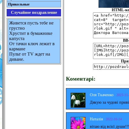
Прикольные
HTML-код
Случайное поздравление
Живется пусть тебе не
грустно
Хрустит в бумажнике
капуста
BB
От тачки ключ лежит в
кармане
Пульт от TV ждет на
диване.
Пря
Коментарі:
Оля Ткаченко
2023-11
Дякую за чудові прив
Наталія
2022-10-14
вітаю від всієї души!!