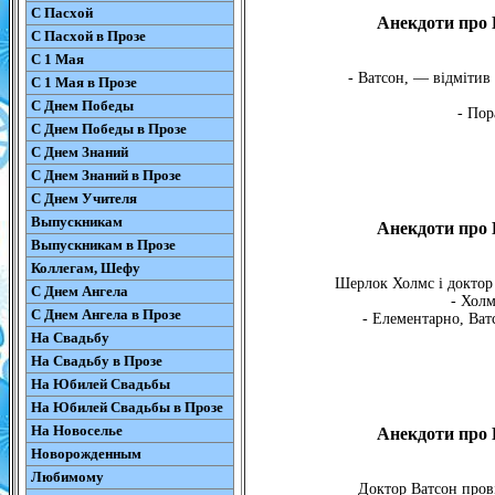
С Пасхой
Анекдоти про 
С Пасхой в Прозе
С 1 Мая
- Ватсон, — відмітив
С 1 Мая в Прозе
С Днем Победы
- Пор
С Днем Победы в Прозе
С Днем Знаний
С Днем Знаний в Прозе
С Днем Учителя
Выпускникам
Анекдоти про 
Выпускникам в Прозе
Коллегам, Шефу
Шерлок Холмс і доктор 
С Днем Ангела
- Холм
С Днем Ангела в Прозе
- Елементарно, Ватс
На Свадьбу
На Свадьбу в Прозе
На Юбилей Свадьбы
На Юбилей Свадьбы в Прозе
На Новоселье
Анекдоти про 
Новорожденным
Любимому
Доктор Ватсон прові