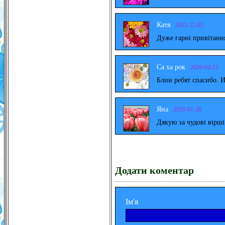
Катя
2021-12-05
Дуже гарні привітанн
Са ха рок
2020-04-12
Блин ребят спасибо. 
Яна
2020-01-28
Дякую за чудові вірш
Додати коментар
Ім'я