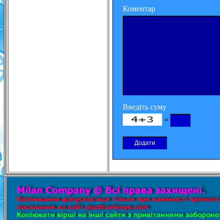
Коментар
Введіть суму
=