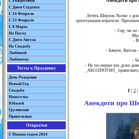
Анекдоти про 
С Рождеством
C Днем Студента
С 14 Февраля
Летять Шерлок Холмс з докт
С 23 Февраля
орієнтування втратили. Приземли
С 8 Марта
- Сер, чи не
На Пасху
Муж
C Днем Ангела
- В
На Свадьбу
- Бачите, Ватсон
Любимой
Любимому
- Ч
- Ну по-перше він дуже дов
Тосты к Празднику
_АБСОЛЮТНО_ правильно, і п
День Рождения
Новый Год
Свадьба
1
|
2
Новоселье
Анекдоти про Ше
Юбилей
Грузинские
Прикольные
Открытки
С Новым годом 2024