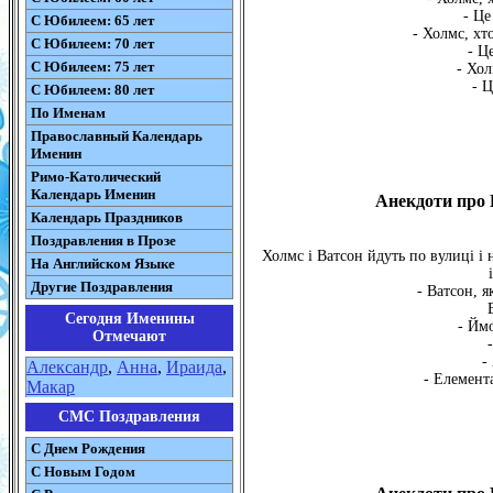
- Це
С Юбилеем: 65 лет
- Холмс, хт
С Юбилеем: 70 лет
- Ц
С Юбилеем: 75 лет
- Хол
- Ц
С Юбилеем: 80 лет
По Именам
Православный Календарь
Именин
Римо-Католический
Календарь Именин
Анекдоти про 
Календарь Праздников
Поздравления в Прозе
Холмс і Ватсон йдуть по вулиці і 
На Английском Языке
Другие Поздравления
- Ватсон, я
Сегодня Именины
- Йм
Отмечают
-
Александр
,
Анна
,
Ираида
,
- Елемента
Макар
СМС Поздравления
С Днем Рождения
С Новым Годом