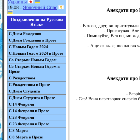
Украины
19.08 -
Яблочный Спас
Анекдоти про 
Поздравления на Русском
Языке
- Ватсон, друг, ви приготували
- Приготував. Але 
С Днем Рождения
- Помилуйте, Ватсон, ми ж д
С Днем Рождения в Прозе
- А це означає, що настав ч
С Новым Годом 2024
С Новым Годом 2024 в Прозе
Со Старым Новым Годом
Со Старым Новым Годом в
Прозе
С Рождеством
Анекдоти про 
С Рождеством в Прозе
С Днем Студента
- Беррі
С Днем Студента в Прозе
- Сер! Вона перетворює енергію б
С 14 Февраля
С 14 Февраля в Прозе
С 23 Февраля
С 23 Февраля в Прозе
С 8 Марта
С 8 Марта в Прозе