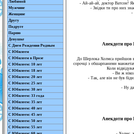
Любимой
- Ай-ай-ай, доктор Ватсон! Я
Мужчине
- Звідки ти про них зн
-
Женщине
Другу
Подруге
Парню
Девушке
Анекдоти про 
С Днем Рождения Родным
С Юбилеем
С Юбилеем в Прозе
До Шерлока Холмса прийшов ві
сорочці з обшарпаними манжетам
С Юбилеем: 10 лет
Коли відвідува
С Юбилеем: 18 лет
- Ви ж ніко
С Юбилеем: 20 лет
- Так, але він не був бі
С Юбилеем: 25 лет
- Ну д
С Юбилеем: 30 лет
С Юбилеем: 33 года
С Юбилеем: 35 лет
С Юбилеем: 40 лет
С Юбилеем: 45 лет
Анекдоти про 
С Юбилеем: 50 лет
С Юбилеем: 55 лет
С Юбилеем: 60 лет
- Холмс, 