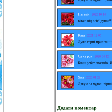
Наталія
2022-10-14
вітаю від всієї души!!
Катя
2021-12-05
Дуже гарні привітанн
Са ха рок
2020-04-12
Блин ребят спасибо. 
Яна
2020-01-28
Дякую за чудові вірш
Додати коментар