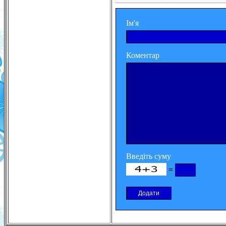
Ім'я
Коментар
Введіть суму
=