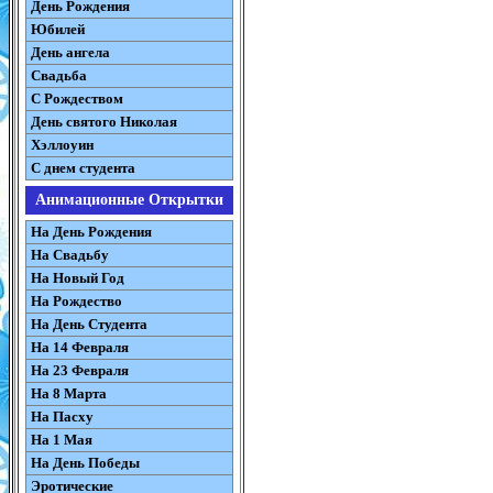
День Рождения
Юбилей
День ангела
Свадьба
С Рождеством
День святого Николая
Хэллоуин
С днем студента
Анимационные Открытки
На День Рождения
На Свадьбу
На Новый Год
На Рождество
На День Студента
На 14 Февраля
На 23 Февраля
На 8 Марта
На Пасху
На 1 Мая
На День Победы
Эротические