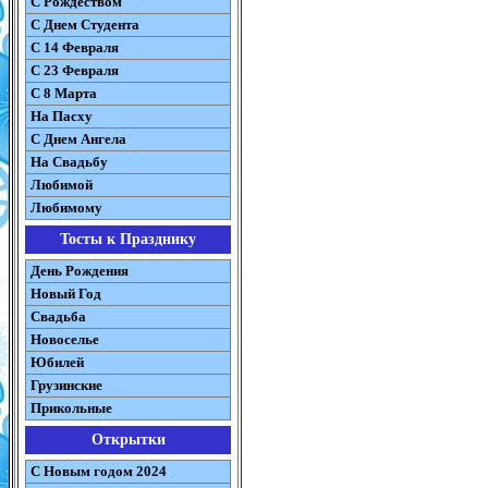
С Рождеством
C Днем Студента
С 14 Февраля
С 23 Февраля
С 8 Марта
На Пасху
C Днем Ангела
На Свадьбу
Любимой
Любимому
Тосты к Празднику
День Рождения
Новый Год
Свадьба
Новоселье
Юбилей
Грузинские
Прикольные
Открытки
С Новым годом 2024