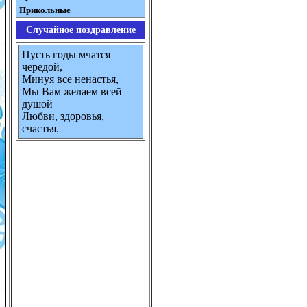
Прикольные
Случайное поздравление
Пусть годы мчатся
чередой,
Минуя все ненастья,
Мы Вам желаем всей
душой
Любви, здоровья,
счастья.