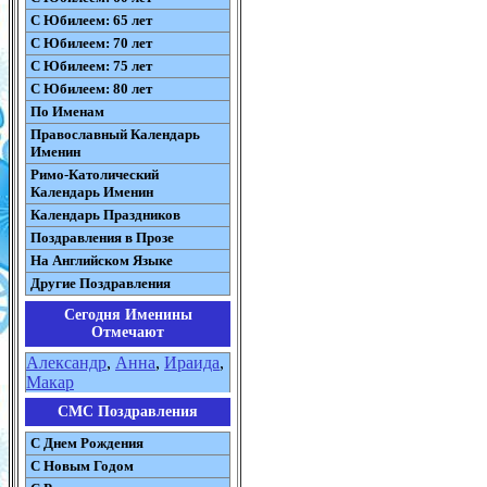
С Юбилеем: 65 лет
С Юбилеем: 70 лет
С Юбилеем: 75 лет
С Юбилеем: 80 лет
По Именам
Православный Календарь
Именин
Римо-Католический
Календарь Именин
Календарь Праздников
Поздравления в Прозе
На Английском Языке
Другие Поздравления
Сегодня Именины
Отмечают
Александр
,
Анна
,
Ираида
,
Макар
СМС Поздравления
С Днем Рождения
С Новым Годом